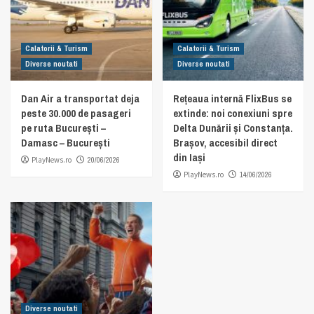
Calatorii & Turism
Calatorii & Turism
Diverse noutati
Diverse noutati
Dan Air a transportat deja
Rețeaua internă FlixBus se
peste 30.000 de pasageri
extinde: noi conexiuni spre
pe ruta București –
Delta Dunării și Constanța.
Damasc – București
Brașov, accesibil direct
din Iași
PlayNews.ro
20/06/2026
PlayNews.ro
14/06/2026
Diverse noutati