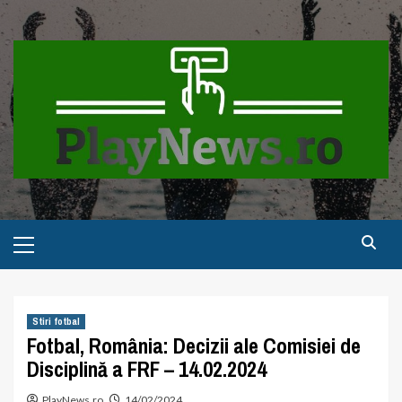
Skip
to
content
Primary
Menu
Stiri fotbal
Fotbal, România: Decizii ale Comisiei de
Disciplină a FRF – 14.02.2024
PlayNews.ro
14/02/2024