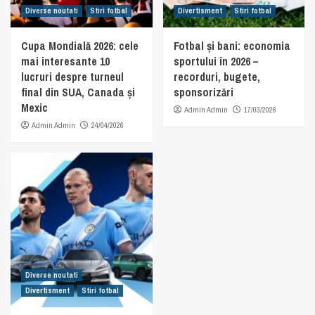
Diverse noutati
Stiri fotbal
Divertisment
Stiri fotbal
Cupa Mondială 2026: cele
Fotbal și bani: economia
mai interesante 10
sportului în 2026 –
lucruri despre turneul
recorduri, bugete,
final din SUA, Canada și
sponsorizări
Mexic
Admin Admin
17/03/2026
Admin Admin
24/04/2026
Diverse noutati
Divertisment
Stiri fotbal