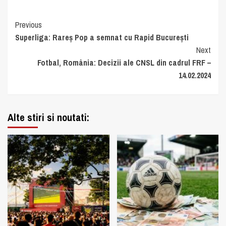
Continue
Previous
Superliga: Rareș Pop a semnat cu Rapid București
Reading
Next
Fotbal, România: Decizii ale CNSL din cadrul FRF –
14.02.2024
Alte stiri si noutati: