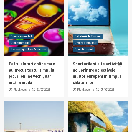
Diverse noutati
Calatorii & Turism
Divertisment
Diverse noutati
Pariuri sportive & cazino
Divertisment
Patru sloturi online care
Sporturile și alte activități
au trecut testul timpului:
noi, printre obiectivele
jocuri online vechi, dar
multor europeni în timpul
încă la modă
călătoriilor
PlayNews.ro
21/07/2026
PlayNews.ro
05/07/2026