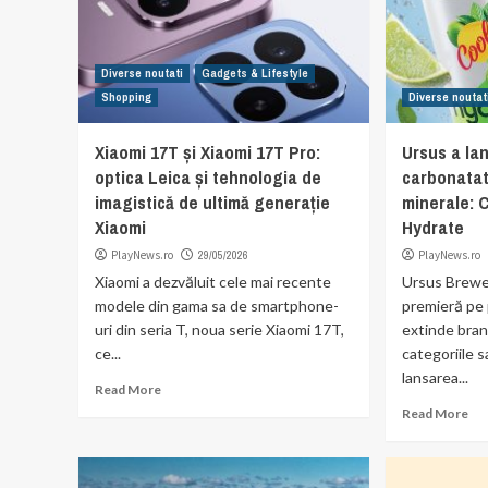
Diverse noutati
Gadgets & Lifestyle
Shopping
Diverse noutat
Xiaomi 17T și Xiaomi 17T Pro:
Ursus a la
optica Leica și tehnologia de
carbonatat
imagistică de ultimă generație
minerale: 
Xiaomi
Hydrate
PlayNews.ro
29/05/2026
PlayNews.ro
Xiaomi a dezvăluit cele mai recente
Ursus Brewe
modele din gama sa de smartphone-
premieră pe 
uri din seria T, noua serie Xiaomi 17T,
extinde bran
ce...
categoriile s
lansarea...
Read More
Read More