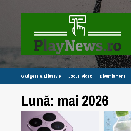
Skip
to
content
Gadgets & Lifestyle
Jocuri video
Divertisment
Lună:
mai 2026