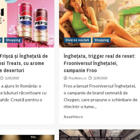
i
Shopping
Diverse noutati
Shopping
Frișcă și Înghețată de
Înghețata, trigger real de reset:
psi Treats, cu arome
Frooniversul Înghețatei,
e deserturi
campanie Froo
11/05/2026
PlayNews.ro
11/05/2026
 a ajuns în România: o
Froo a lansat Frooniversul Înghețatei,
 băuturi răcoritoare cu
o campanie de brand semnată de
zahăr. Creată pentru o
Oxygen, care propune o schimbare de
ritm într-o lume...
Read More