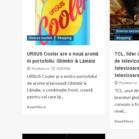
Diverse noutat
Diverse noutati
Shopping
Shopping
URSUS Cooler are o nouă aromă
TCL, lider
în portofoliu: Ghimbir & Lămâie
de televiz
televizoare
PlayNews.ro
11/05/2026
televizoar
URSUS Cooler și-a extins portofoliul
de arome și lansează Ghimbir &
PlayNews.ro
Lămâie, o combinație fresh, creată
TCL, unul di
pentru cei care își...
branduri glo
consum, a fos
Read More
nivel...
Read More