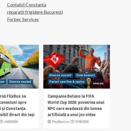
Contabil Constanta
reparatii frigidere Bucuresti
Forbec Services
Diverse noutati
Divertisment
rism
Diverse noutati
Pariuri sportive & cazino
rnă FlixBus se
Campanie Betano la FIFA
 conexiuni spre
World Cup 2026: povestea unui
i și Constanța.
NPC care evadează din lumea
ibil direct din Iași
artificială a unui joc video
14/06/2026
PlayNews.ro
07/06/2026