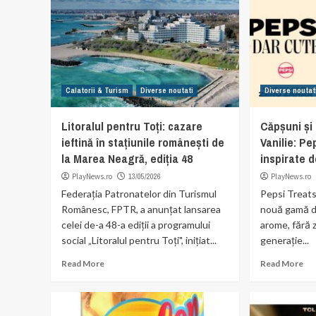
Calatorii & Turism
Diverse noutati
Diverse noutat
Litoralul pentru Toți: cazare
Căpșuni și 
ieftină în stațiunile românești de
Vanilie: Pe
la Marea Neagră, ediția 48
inspirate d
PlayNews.ro
13/05/2026
PlayNews.ro
Federația Patronatelor din Turismul
Pepsi Treats
Românesc, FPTR, a anunțat lansarea
nouă gamă de
celei de-a 48-a ediții a programului
arome, fără 
social „Litoralul pentru Toți", inițiat...
generație...
Read More
Read More