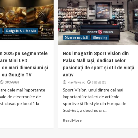
i
Gadgets & Lifestyle
Diverse noutati
Shopping
 în 2025 pe segmentele
Noul magazin Sport Vision din
oare Mini LED,
Palas Mall Iași, dedicat celor
 de mari dimensiuni și
pasionați de sport și stil de viață
e cu Google TV
activ
08/05/2026
PlayNews.ro
08/05/2026
ntre cele mai importante
Sport Vision, unul dintre cei mai
bale de electronice de
importanți retaileri de articole
t clasat pe locul 1 la
sportive și lifestyle din Europa de
Sud-Est, a deschis un...
Read More