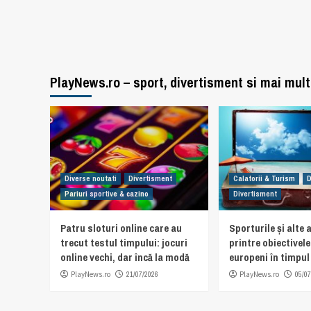
PlayNews.ro – sport, divertisment si mai mult
Diverse noutati
Divertisment
Calatorii & Turism
D
Pariuri sportive & cazino
Divertisment
Patru sloturi online care au
Sporturile și alte a
trecut testul timpului: jocuri
printre obiectivel
online vechi, dar încă la modă
europeni în timpul 
PlayNews.ro
21/07/2026
PlayNews.ro
05/07