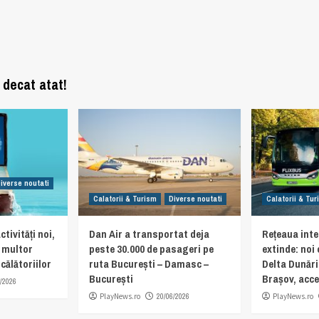
 decat atat!
iverse noutati
Calatorii & Turism
Diverse noutati
Calatorii & Tu
ctivități noi,
Dan Air a transportat deja
Rețeaua inte
e multor
peste 30.000 de pasageri pe
extinde: noi
călătoriilor
ruta București – Damasc –
Delta Dunări
București
Brașov, acces
/2026
PlayNews.ro
20/06/2026
PlayNews.ro