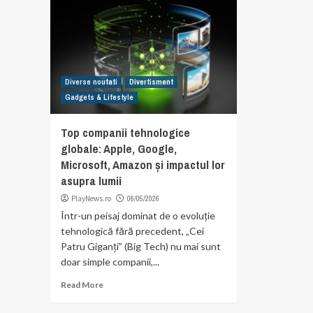
Diverse noutati
Divertisment
Gadgets & Lifestyle
Top companii tehnologice
globale: Apple, Google,
Microsoft, Amazon și impactul lor
asupra lumii
PlayNews.ro
06/05/2026
Într-un peisaj dominat de o evoluție
tehnologică fără precedent, „Cei
Patru Giganți” (Big Tech) nu mai sunt
doar simple companii,...
Read More