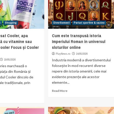
i
Shopping
Divertisment
Pariuri sportive & cazino
nsat Cooler, apa
Cum este transpusă istoria
ă cu vitamine sau
Imperiului Roman în universul
Cooler Focus și Cooler
sloturilor online
PlayNews.ro
14/05/2026
19/05/2026
Industria modernă a divertismentului
folosește în mod recurent diverse
ries marchează o
repere din istoria omenirii, cele mai
piața din România și
evidente prezențe ale acestor
dul Cooler dincolo de
elemente...
ale tradiționale, prin
Read More