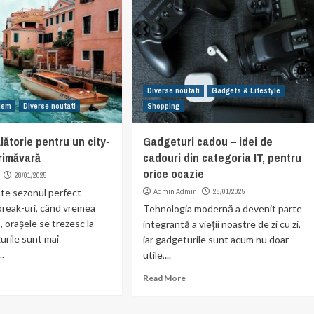
Diverse noutati
Gadgets & Lifestyle
rism
Diverse noutati
Shopping
ălătorie pentru un city-
Gadgeturi cadou – idei de
rimăvară
cadouri din categoria IT, pentru
orice ocazie
28/01/2025
te sezonul perfect
Admin Admin
28/01/2025
break-uri, când vremea
Tehnologia modernă a devenit parte
, orașele se trezesc la
integrantă a vieții noastre de zi cu zi,
ețurile sunt mai
iar gadgeturile sunt acum nu doar
..
utile,...
Read More