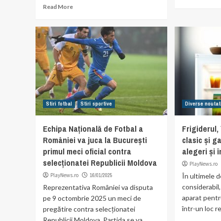
Read More
Stiri fotbal
Stiri sportive
Diverse noutat
Echipa Națională de Fotbal a
Frigiderul,
României va juca la București
clasic și 
primul meci oficial contra
alegeri și 
selecționatei Republicii Moldova
PlayNews.ro
PlayNews.ro
16/01/2025
În ultimele d
considerabil
Reprezentativa României va disputa
aparat pentr
pe 9 octombrie 2025 un meci de
într-un loc rec
pregătire contra selecționatei
Republicii Moldova. Partida se va