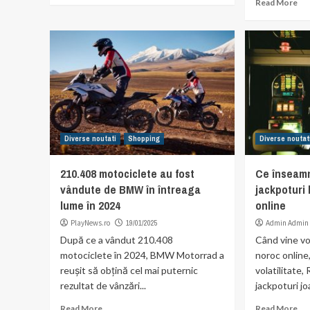
Read More
Diverse noutati
Shopping
Diverse noutat
210.408 motociclete au fost
Ce înseamnă
vândute de BMW în întreaga
jackpoturi 
lume în 2024
online
PlayNews.ro
19/01/2025
Admin Admin
După ce a vândut 210.408
Când vine vo
motociclete în 2024, BMW Motorrad a
noroc online
reuşit să obţină cel mai puternic
volatilitate,
rezultat de vânzări...
jackpoturi joa
Read More
Read More