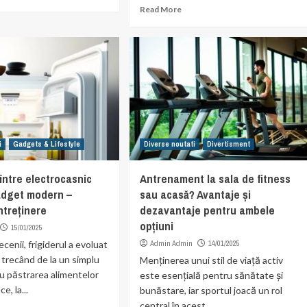
Read More
i
Gadgets & Lifestyle
Diverse noutati
Divertisment
 între electrocasnic
Antrenament la sala de fitness
gadget modern –
sau acasă? Avantaje și
întreținere
dezavantaje pentru ambele
opțiuni
15/01/2025
ecenii, frigiderul a evoluat
Admin Admin
14/01/2025
, trecând de la un simplu
Menținerea unui stil de viață activ
u păstrarea alimentelor
este esențială pentru sănătate și
e, la...
bunăstare, iar sportul joacă un rol
central în acest...