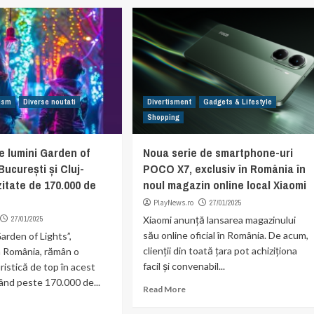
rism
Diverse noutati
Divertisment
Gadgets & Lifestyle
Shopping
de lumini Garden of
Noua serie de smartphone-uri
București și Cluj-
POCO X7, exclusiv în România în
zitate de 170.000 de
noul magazin online local Xiaomi
PlayNews.ro
27/01/2025
27/01/2025
Xiaomi anunță lansarea magazinului
său online oficial în România. De acum,
Garden of Lights”,
clienții din toată țara pot achiziționa
n România, rămân o
facil și convenabil...
ristică de top în acest
ând peste 170.000 de...
Read More