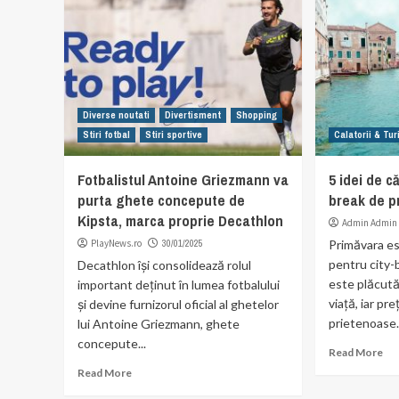
Diverse noutati
Divertisment
Shopping
Stiri fotbal
Stiri sportive
Calatorii & Tu
Fotbalistul Antoine Griezmann va
5 idei de c
purta ghete concepute de
break de p
Kipsta, marca proprie Decathlon
Admin Admin
PlayNews.ro
30/01/2025
Primăvara es
pentru city-
Decathlon își consolidează rolul
este plăcută
important deținut în lumea fotbalului
viață, iar pr
și devine furnizorul oficial al ghetelor
prietenoase.
lui Antoine Griezmann, ghete
concepute...
Read More
Read More