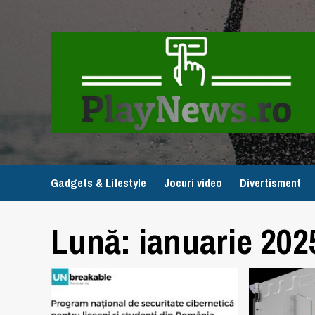
Skip
to
content
Gadgets & Lifestyle
Jocuri video
Divertisment
Lună:
ianuarie 202