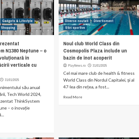
Gadgets & Lifestyle
Diverse noutati
Divertisment
Shopping
Stiri sportive
rezentat
Noul club World Class din
em N1380 Neptune – o
Cosmopolis Plaza include un
voluționară în
bazin de înot acoperit
cirii verticale cu
PlayNews.ro
31/01/2025
Cel mai mare club de health & fitness
World Class din Nordul Capitalei, și al
31/01/2025
47-lea din rețea, a fost...
enimentului său anual
ării, Tech World 2024,
Read More
ezentat ThinkSystem
ne – o inovație
...