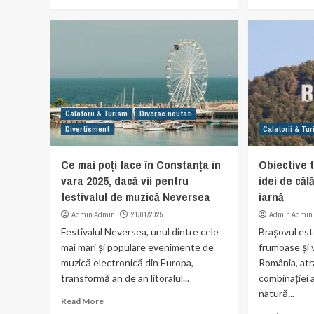
Calatorii & Turism
Diverse noutati
Divertisment
Calatorii & Tu
Ce mai poți face în Constanța în
Obiective t
vara 2025, dacă vii pentru
idei de căl
festivalul de muzică Neversea
iarnă
Admin Admin
21/01/2025
Admin Admin
Festivalul Neversea, unul dintre cele
Brașovul est
mai mari și populare evenimente de
frumoase și v
muzică electronică din Europa,
România, atr
transformă an de an litoralul...
combinației 
natură...
Read More