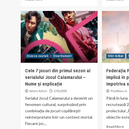
Diverse noutati
Divertisment
Stiri fotbal
Cele 7 jocuri din primul sezon al
Federația 
serialului Jocul Calamarului –
implică în 
Nume și explicație
împotriva s
Admin Admin
17/01/2025
PlayNews.ro
Serialul Jocul Calamarului a devenit un
Până în luna
fenomen cultural, surprinzând prin
recrutează 20
combinația de jocuri copilărești
proiectului „P
reinterpretate într-un context mortal.
obiectiv este
Fiecare joc...
Read More