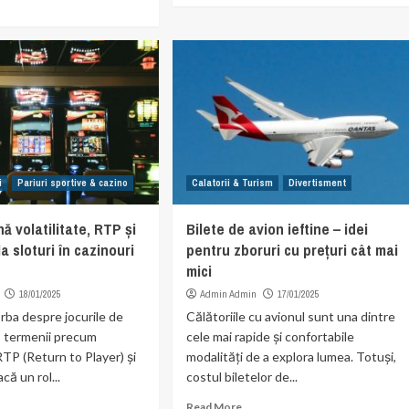
i
Pariuri sportive & cazino
Calatorii & Turism
Divertisment
 volatilitate, RTP și
Bilete de avion ieftine – idei
la sloturi în cazinouri
pentru zboruri cu prețuri cât mai
mici
18/01/2025
Admin Admin
17/01/2025
rba despre jocurile de
Călătoriile cu avionul sunt una dintre
, termenii precum
cele mai rapide și confortabile
 RTP (Return to Player) și
modalități de a explora lumea. Totuși,
că un rol...
costul biletelor de...
Read More