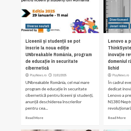
Divertisment
Diverse noutati
Jocuri video
Liceenii și studenții se pot
Lenovo a p
înscrie la noua ediție
ThinkSyst
UNbreakable România, program
inovație re
de educație în securitate
domeniul ră
cibernetică
lichid
PlayNews.ro
31/01/2025
PlayNews.ro
UNbreakable România, cel mai mare
În cadrul ev
program de educație în securitate
dedicat inov
cibernetică pentru liceeni și studenți,
Lenovo a pr
anunță deschiderea înscrierilor
N1380 Neptu
pentru cea...
revoluționară
Read More
Read More