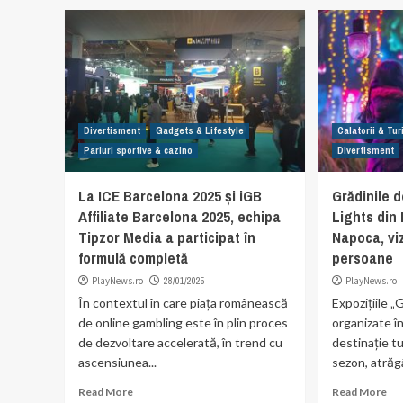
Divertisment
Gadgets & Lifestyle
Calatorii & Tu
Pariuri sportive & cazino
Divertisment
La ICE Barcelona 2025 și iGB
Grădinile 
Affiliate Barcelona 2025, echipa
Lights din 
Tipzor Media a participat în
Napoca, vi
formulă completă
persoane
PlayNews.ro
28/01/2025
PlayNews.ro
În contextul în care piața românească
Expozițiile „
de online gambling este în plin proces
organizate î
de dezvoltare accelerată, în trend cu
destinație tu
ascensiunea...
sezon, atrăg
Read More
Read More