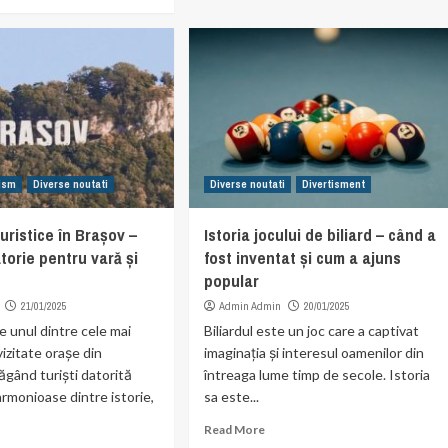
rism
Diverse noutati
Diverse noutati
Divertisment
uristice în Brașov –
Istoria jocului de biliard – când a
ătorie pentru vară și
fost inventat și cum a ajuns
popular
21/01/2025
Admin Admin
20/01/2025
e unul dintre cele mai
Biliardul este un joc care a captivat
izitate orașe din
imaginația și interesul oamenilor din
ăgând turiști datorită
întreaga lume timp de secole. Istoria
armonioase dintre istorie,
sa este...
Read More