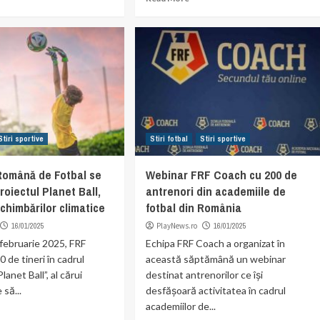
Stiri sportive
Stiri fotbal
Stiri sportive
Română de Fotbal se
Webinar FRF Coach cu 200 de
proiectul Planet Ball,
antrenori din academiile de
chimbărilor climatice
fotbal din România
16/01/2025
PlayNews.ro
16/01/2025
 februarie 2025, FRF
Echipa FRF Coach a organizat în
 de tineri în cadrul
această săptămână un webinar
lanet Ball”, al cărui
destinat antrenorilor ce își
 să...
desfășoară activitatea în cadrul
academiilor de...