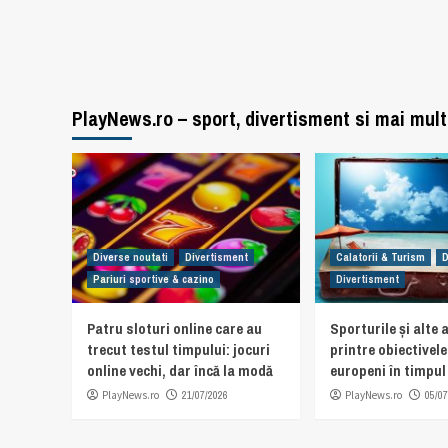
PlayNews.ro – sport, divertisment si mai mult
Diverse noutati
Divertisment
Calatorii & Turism
D
Pariuri sportive & cazino
Divertisment
Patru sloturi online care au
Sporturile și alte a
trecut testul timpului: jocuri
printre obiectivel
online vechi, dar încă la modă
europeni în timpul 
PlayNews.ro
21/07/2026
PlayNews.ro
05/07