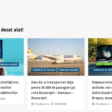
 decat atat!
iverse noutati
Calatorii & Turism
Diverse noutati
Calatorii & Tu
ctivități noi,
Dan Air a transportat deja
Rețeaua inte
e multor
peste 30.000 de pasageri pe
extinde: noi
călătoriilor
ruta București – Damasc –
Delta Dunări
București
Brașov, acces
/2026
PlayNews.ro
20/06/2026
PlayNews.ro