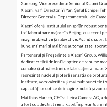
Xuezong, Vicepreședinte Senior al Xiaomi Gro
Xiaomi, va fi Director. Yi Yan, Șeful Echipei 
Director General al Departamentului de Camere 
Xiaomi oferă Institutului un sprijin robust pent
trei laboratoare majore în Beijing, cu accent pe
imaginii obiective și subiective. Având o supraf
bune, mai mari și mai bine automatizate labora
Partenerul și Președintele Xiaomi Group, Willia
dedicat creării de lentile optice de renume mo
complex și al măiestriei de fabricație rafinate.
reprezintă nucleul și oferă senzația de profunzi
Institute, vom valorifica și mai mult punctele f
capacităților optice de imagine mobilă și vom 
Matthias Harsch, CEO al Leica Camera AG, a decl
a fost cu adevărat remarcabil. Împreună, am int