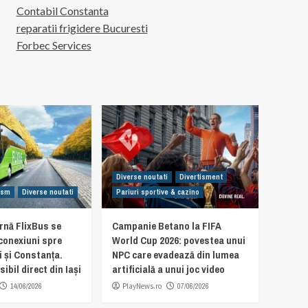
Contabil Constanta
reparatii frigidere Bucuresti
Forbec Services
Diverse noutati
Divertisment
rism
Diverse noutati
Pariuri sportive & cazino
rnă FlixBus se
Campanie Betano la FIFA
 conexiuni spre
World Cup 2026: povestea unui
i și Constanța.
NPC care evadează din lumea
ibil direct din Iași
artificială a unui joc video
14/06/2026
PlayNews.ro
07/06/2026