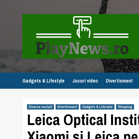
Skip
to
content
Gadgets & Lifestyle
Jocuri video
Divertisment
Diverse noutati
Divertisment
Gadgets & Lifestyle
Shopping
Leica Optical Insti
Xiaomi și Leica pe