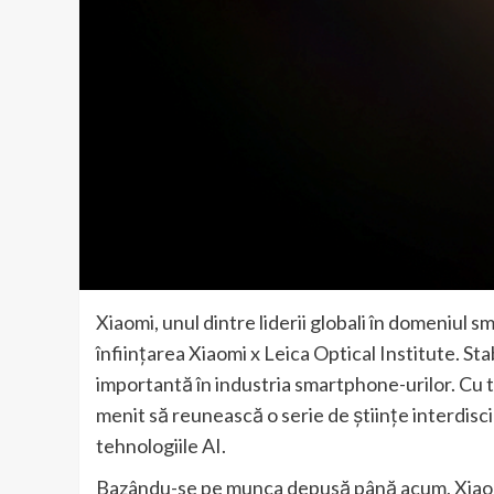
Xiaomi, unul dintre liderii globali în domeniul
înființarea Xiaomi x Leica Optical Institute. St
importantă în industria smartphone-urilor. Cu t
menit să reunească o serie de științe interdiscip
tehnologiile AI.
Bazându-se pe munca depusă până acum, Xiaomi 