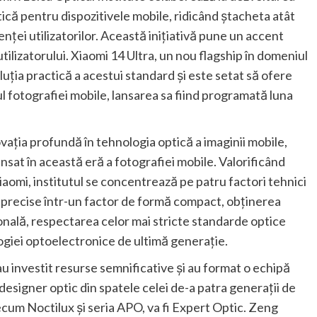
că pentru dispozitivele mobile, ridicând ștacheta atât
enței utilizatorilor. Această inițiativă pune un accent
utilizatorului. Xiaomi 14 Ultra, un nou flagship în domeniul
oluția practică a acestui standard și este setat să ofere
fotografiei mobile, lansarea sa fiind programată luna
vația profundă în tehnologia optică a imaginii mobile,
nsat în această eră a fotografiei mobile. Valorificând
iaomi, institutul se concentrează pe patru factori tehnici
ra-precise într-un factor de formă compact, obținerea
nală, respectarea celor mai stricte standarde optice
logiei optoelectronice de ultimă generație.
au investit resurse semnificative și au format o echipă
esigner optic din spatele celei de-a patra generații de
precum Noctilux și seria APO, va fi Expert Optic. Zeng