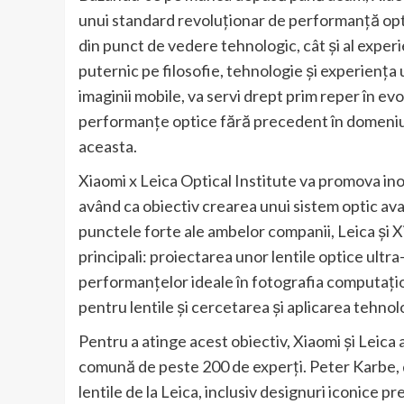
unui standard revoluționar de performanță opti
din punct de vedere tehnologic, cât și al experi
puternic pe filosofie, tehnologie și experiența 
imaginii mobile, va servi drept prim reper în ev
performanțe optice fără precedent în domeniul 
aceasta.
Xiaomi x Leica Optical Institute va promova ino
având ca obiectiv crearea unui sistem optic ava
punctele forte ale ambelor companii, Leica și X
principali: proiectarea unor lentile optice ult
performanțelor ideale în fotografia computațio
pentru lentile și cercetarea și aplicarea tehno
Pentru a atinge acest obiectiv, Xiaomi și Leica 
comună de peste 200 de experți. Peter Karbe, d
lentile de la Leica, inclusiv designuri iconice 