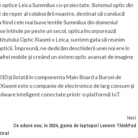
le optice Leica Summilux co-proiectate. Sistemul optic din
 de reper al colaborării noastre, destinat să conducă
 fiind cele mai bune lentile Summilux din domeniul
 se întinde pe peste un secol, optica încorporează
stitutului Optic Xiaomi x Leica, suntem gata să reunim
ticii. Împreună, ne dedicăm deschiderii unei noi ere în
rafiei mobile și creând un sistem optic avansat de imagine
 2010 și listată în componenta Main Board a Bursei de
. Xiaomi este o companie de electronice de larg consum și
rdware inteligent conectate printr-o platformă IoT.
Next
Ce aduce nou, în 2024, gama de laptopuri Lenovo ThinkPad
ntral