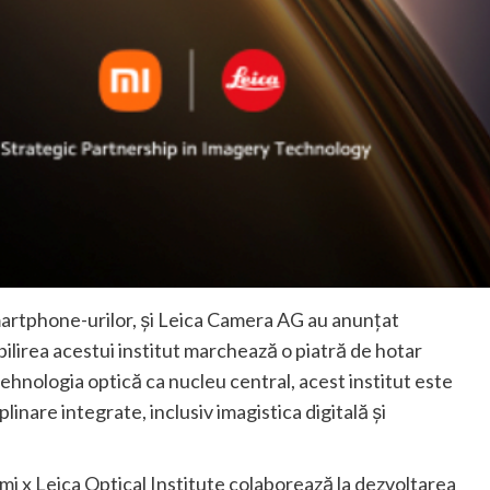
 smartphone-urilor, și Leica Camera AG au anunțat
abilirea acestui institut marchează o piatră de hotar
ehnologia optică ca nucleu central, acest institut este
linare integrate, inclusiv imagistica digitală și
x Leica Optical Institute colaborează la dezvoltarea