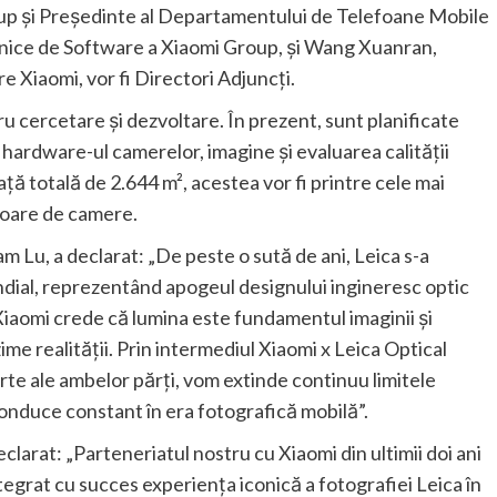
up și Președinte al Departamentului de Telefoane Mobile
Tehnice de Software a Xiaomi Group, și Wang Xuanran,
Xiaomi, vor fi Directori Adjuncți.
ru cercetare și dezvoltare. În prezent, sunt planificate
 hardware-ul camerelor, imagine și evaluarea calității
ață totală de 2.644 m², acestea vor fi printre cele mai
toare de camere.
m Lu, a declarat: „De peste o sută de ani, Leica s-a
ndial, reprezentând apogeul designului ingineresc optic
 Xiaomi crede că lumina este fundamentul imaginii și
me realității. Prin intermediul Xiaomi x Leica Optical
orte ale ambelor părți, vom extinde continuu limitele
conduce constant în era fotografică mobilă”.
arat: „Parteneriatul nostru cu Xiaomi din ultimii doi ani
egrat cu succes experiența iconică a fotografiei Leica în