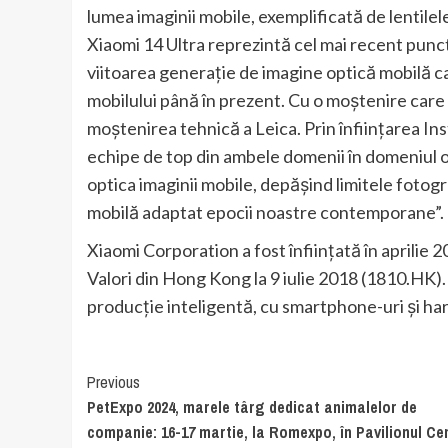
lumea imaginii mobile, exemplificată de lentile
Xiaomi 14 Ultra reprezintă cel mai recent punct
viitoarea generație de imagine optică mobilă ca
mobilului până în prezent. Cu o moștenire care
moștenirea tehnică a Leica. Prin înființarea In
echipe de top din ambele domenii în domeniul op
optica imaginii mobile, depășind limitele fotog
mobilă adaptat epocii noastre contemporane”.
Xiaomi Corporation a fost înființată în aprilie
Valori din Hong Kong la 9 iulie 2018 (1810.HK)
producție inteligentă, cu smartphone-uri și ha
Continue
Previous
PetExpo 2024, marele târg dedicat animalelor de
Reading
companie: 16-17 martie, la Romexpo, în Pavilionul Ce