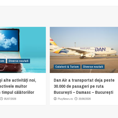
rism
Diverse noutati
Calatorii & Turism
Diverse noutati
i alte activități noi,
Dan Air a transportat deja peste
ectivele multor
30.000 de pasageri pe ruta
 timpul călătoriilor
București – Damasc – București
05/07/2026
PlayNews.ro
20/06/2026