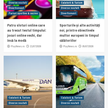
Diverse noutati
Calatorii & Turism
Divertisment
Diverse noutati
Pariuri sportive & cazino
Divertisment
Patru sloturi online care
Sporturile și alte activități
au trecut testul timpului:
noi, printre obiectivele
jocuri online vechi, dar
multor europeni în timpul
încă la modă
călătoriilor
PlayNews.ro
21/07/2026
PlayNews.ro
05/07/2026
Calatorii & Turism
Calatorii & Turism
Diverse noutati
Diverse noutati