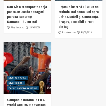
Dan Air a transportat deja
Rețeaua internă FlixBus se
peste 30.000 de pasageri
extinde: noi conexiuni spre
pe ruta București –
Delta Dunării și Constanța.
Damasc – București
Brașov, accesibil direct
din Iași
PlayNews.ro
20/06/2026
PlayNews.ro
14/06/2026
Diverse noutati
Divertisment
Pariuri sportive & cazino
Campanie Betano la FIFA
World Cup 2026: povestea