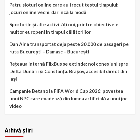
Patru sloturi online care au trecut testul timpului:
jocuri online vechi, dar încă la modă
Sporturile și alte activități noi, printre obiectivele
multor europeni în timpul călătoriilor
Dan Air a transportat deja peste 30.000 de pasageri pe
ruta București – Damasc – București
Rețeaua internă FlixBus se extinde: noi conexiuni spre
Delta Dunării și Constanța. Brașov, accesibil direct din
Iași
Campanie Betano la FIFA World Cup 2026: povestea
unui NPC care evadează din lumea artificială a unui joc
video
Arhivă știri