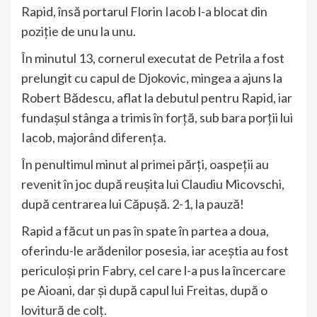
Rapid, însă portarul Florin Iacob l-a blocat din
poziție de unu la unu.
În minutul 13, cornerul executat de Petrila a fost
prelungit cu capul de Djokovic, mingea a ajuns la
Robert Bădescu, aflat la debutul pentru Rapid, iar
fundașul stânga a trimis în forță, sub bara porții lui
Iacob, majorând diferența.
În penultimul minut al primei părți, oaspeții au
revenit în joc după reușita lui Claudiu Micovschi,
după centrarea lui Căpușă. 2-1, la pauză!
Rapid a făcut un pas în spate în partea a doua,
oferindu-le arădenilor posesia, iar aceștia au fost
periculoși prin Fabry, cel care l-a pus la încercare
pe Aioani, dar și după capul lui Freitas, după o
lovitură de colț.