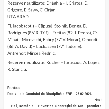
Rezerve neutilizate: Drăghia – I. Cristea, D.
Grigore, El Sawy, C. Cîrjan.
UTA ARAD
Fl. Iacob (cpt.) – Căpușă, Stolnik, Benga, D.
Rodrigues (86′ R. Trif) – Freitas (82′ J. Pedro), Cr.
Mihai – Micovschi, Fabry (77′ V. Morar), Omondi
(86′ A. David) – Luckassen (77′ Tudorie).
Antrenor: Mircea Rednic.
Rezerve neutilizate: Kucher – Iurasciuc, A. Lopez,
R. Stanciu.
Continue
Previous
Decizii ale Comisiei de Disciplină a FRF – 26.02.2024
Reading
Next
Hai, România! – Povestea Generației de Aur – premiera