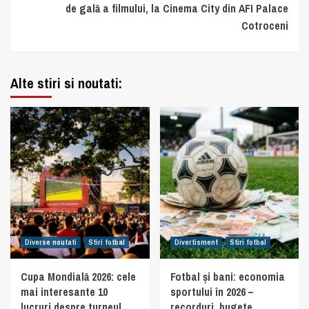
de gală a filmului, la Cinema City din AFI Palace
Cotroceni
Alte stiri si noutati:
Diverse noutati
Stiri fotbal
Divertisment
Stiri fotbal
Cupa Mondială 2026: cele
Fotbal și bani: economia
mai interesante 10
sportului în 2026 –
lucruri despre turneul
recorduri, bugete,