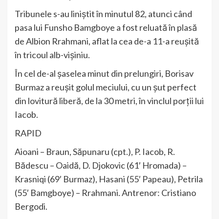
Tribunele s-au liniștit în minutul 82, atunci când
pasa lui Funsho Bamgboye a fost reluată în plasă
de Albion Rrahmani, aflat la cea de-a 11-a reușită
în tricoul alb-vișiniu.
În cel de-al șaselea minut din prelungiri, Borisav
Burmaz a reușit golul meciului, cu un șut perfect
din lovitură liberă, de la 30 metri, în vinclul porții lui
Iacob.
RAPID
Aioani – Braun, Săpunaru (cpt.), P. Iacob, R.
Bădescu – Oaidă, D. Djokovic (61′ Hromada) –
Krasniqi (69′ Burmaz), Hasani (55′ Papeau), Petrila
(55′ Bamgboye) – Rrahmani. Antrenor: Cristiano
Bergodi.