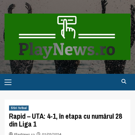
Skip
to
content
Primary
Menu
Stiri fotbal
Rapid – UTA: 4-1, în etapa cu numărul 28
din Liga 1
PlayNews.ro
01/03/2024