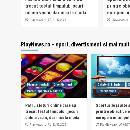
trecut testul timpului: jocuri
printre obi
online vechi, dar încă la modă
europeni în
PlayNews.ro
21/07/2026
PlayNews.ro
PlayNews.ro – sport, divertisment si mai mult
Diverse noutati
Divertisment
Calatorii & Turism
D
Pariuri sportive & cazino
Divertisment
Patru sloturi online care au
Sporturile și alte a
trecut testul timpului: jocuri
printre obiectivel
online vechi, dar încă la modă
europeni în timpul 
PlayNews.ro
21/07/2026
PlayNews.ro
05/07