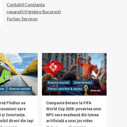
Contabil Constanta
reparatii frigidere Bucuresti
Forbec Services
Diverse noutati
Divertisment
rism
Diverse noutati
Pariuri sportive & cazino
rnă FlixBus se
Campanie Betano la FIFA
 conexiuni spre
World Cup 2026: povestea unui
i și Constanța.
NPC care evadează din lumea
ibil direct din Iași
artificială a unui joc video