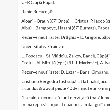
CFR Cluj și Rapid.
Rapid București:
Aioani – Braun (67′ Onea), I. Cristea, P. Iacob 
Albu) – Bamgboye, Hasani (67′ Burmaz), Papeau 
Rezerve neutilizate: Drăghia – D. Grigore, Săp
Universitatea Craiova:
L. Popescu – Șt. Vlădoiu, Zajkov, Badelj, Căpățî
Crețu – Al. Mitriță (cpt.) (81′ J. Markovic), A.
Rezerve neutilizate: D. Lazar – Bana, Cîmpanu, M.
Cristiano Bergodi a fost supărat la finalul jocu
a condus și a avut peste 40 de minute un om în 
”La cald, e normal că sunt nervi și că toată lum
prima repriză am jucat doar noi, am dat gol în mi