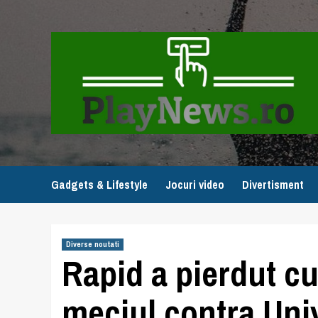
Skip
to
content
Gadgets & Lifestyle
Jocuri video
Divertisment
Diverse noutati
Rapid a pierdut cu 
meciul contra Univ