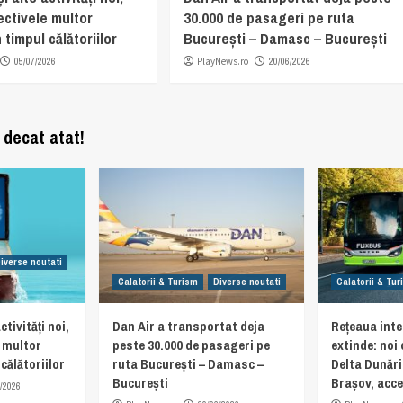
ectivele multor
30.000 de pasageri pe ruta
 timpul călătoriilor
București – Damasc – București
05/07/2026
PlayNews.ro
20/06/2026
 decat atat!
iverse noutati
Calatorii & Turism
Diverse noutati
Calatorii & Tu
ctivități noi,
Dan Air a transportat deja
Rețeaua inte
e multor
peste 30.000 de pasageri pe
extinde: noi
călătoriilor
ruta București – Damasc –
Delta Dunări
București
Brașov, acces
/2026