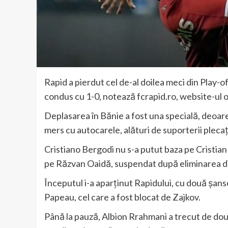
Rapid a pierdut cel de-al doilea meci din Play-of
condus cu 1-0, notează fcrapid.ro, website-ul ofi
Deplasarea în Bănie a fost una specială, deoare
mers cu autocarele, alături de suporterii plecaț
Cristiano Bergodi nu s-a putut baza pe Cristian 
pe Răzvan Oaidă, suspendat după eliminarea di
Începutul i-a aparținut Rapidului, cu două șanse
Papeau, cel care a fost blocat de Zajkov.
Până la pauză, Albion Rrahmani a trecut de două