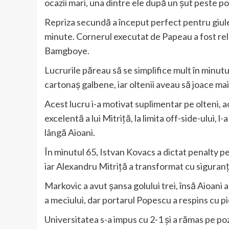
ocazii mari, una dintre ele după un șut peste po
Repriza secundă a început perfect pentru giul
minute. Cornerul executat de Papeau a fost relu
Bamgboye.
Lucrurile păreau să se simplifice mult în minutu
cartonaș galbene, iar oltenii aveau să joace mai
Acest lucru i-a motivat suplimentar pe olteni, 
excelentă a lui Mitriță, la limita off-side-ului, l
lângă Aioani.
În minutul 65, Istvan Kovacs a dictat penalty p
iar Alexandru Mitriță a transformat cu siguranț
Markovic a avut șansa golului trei, însă Aioani a
a meciului, dar portarul Popescu a respins cu pi
Universitatea s-a impus cu 2-1 și a rămas pe po