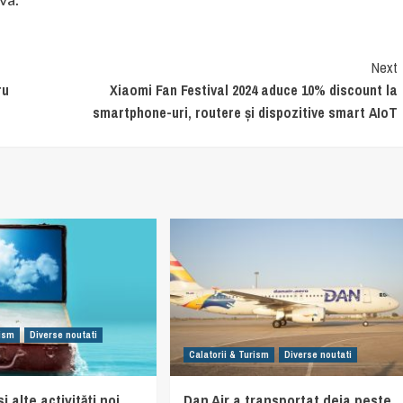
Next
ru
Xiaomi Fan Festival 2024 aduce 10% discount la
smartphone-uri, routere și dispozitive smart AIoT
rism
Diverse noutati
Calatorii & Turism
Diverse noutati
i alte activități noi,
Dan Air a transportat deja peste