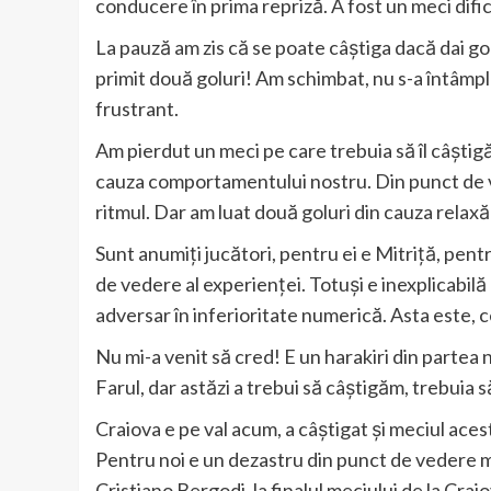
conducere în prima repriză. A fost un meci difici
La pauză am zis că se poate câștiga dacă dai go
primit două goluri! Am schimbat, nu s-a întâmpla
frustrant.
Am pierdut un meci pe care trebuia să îl câștigă
cauza comportamentului nostru. Din punct de ve
ritmul. Dar am luat două goluri din cauza relaxăr
Sunt anumiți jucători, pentru ei e Mitriță, pen
de vedere al experienței. Totuși e inexplicabilă
adversar în inferioritate numerică. Asta este, ce
Nu mi-a venit să cred! E un harakiri din partea 
Farul, dar astăzi a trebui să câștigăm, trebuia să
Craiova e pe val acum, a câștigat și meciul aces
Pentru noi e un dezastru din punct de vedere mor
Cristiano Bergodi, la finalul meciului de la Craio