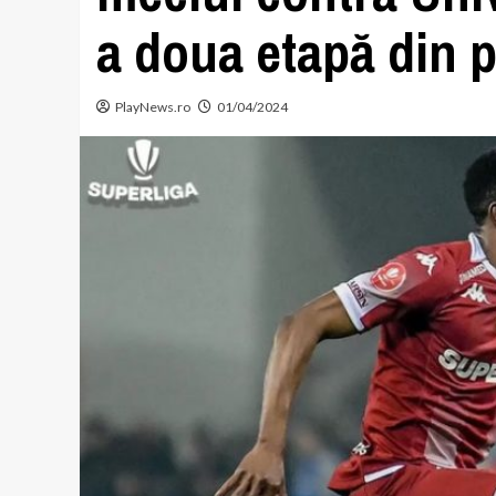
a doua etapă din p
PlayNews.ro
01/04/2024