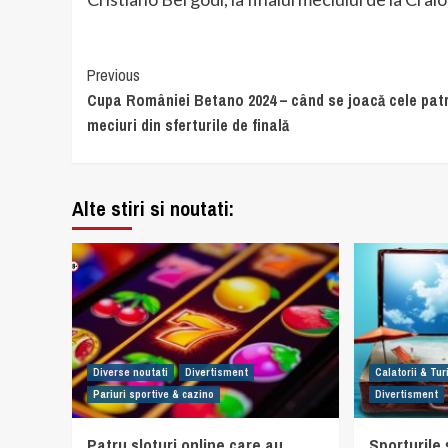
Continue
Previous
Cupa României Betano 2024 – când se joacă cele pat
Reading
meciuri din sferturile de finală
Alte stiri si noutati:
Diverse noutati
Divertisment
Calatorii & Tu
Pariuri sportive & cazino
Divertisment
Patru sloturi online care au
Sporturile ș