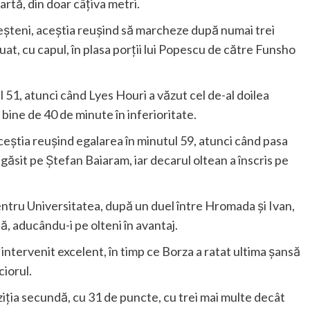
artă, din doar câțiva metri.
eșteni, aceștia reușind să marcheze după numai trei
at, cu capul, în plasa porții lui Popescu de către Funsho
l 51, atunci când Lyes Houri a văzut cel de-al doilea
 bine de 40 de minute în inferioritate.
aceștia reușind egalarea în minutul 59, atunci când pasa
-a găsit pe Ștefan Baiaram, iar decarul oltean a înscris pe
entru Universitatea, după un duel între Hromada și Ivan,
ă, aducându-i pe olteni în avantaj.
 intervenit excelent, în timp ce Borza a ratat ultima șansă
ciorul.
ziția secundă, cu 31 de puncte, cu trei mai multe decât