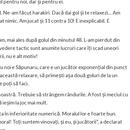
l pentru noi, dar și pentru ei.
l. Ne-am făcut harakiri. Dacă dai gol și te relaxezi… Am
t nimic. Am jucat și 11 contra 10! E inexplicabil. E
m, mai ales după golul din minutul 48. L-am pierdut din
dere tactic sunt anumite lucruri care îți scad uneori
ii, nu e alt motiv!
tru noi e Săpunaru, care e un jucător exponențial din punct
 această relaxare, să primești așa două goluri de la un
 poți să faci.
noastră. Trebuie să strângem rândurile. A fost și meciul cu
 ieșim la joc mai mult.
ta în inferioritate numerică. Moralul lor e foarte bun.
al! Toți suntem vinovați, și eu, și jucătorii”, a declarat
va.