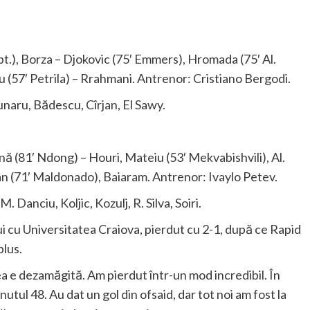
(cpt.), Borza – Djokovic (75′ Emmers), Hromada (75′ Al.
(57′ Petrila) – Rrahmani. Antrenor: Cristiano Bergodi.
unaru, Bădescu, Cîrjan, El Sawy.
nă (81′ Ndong) – Houri, Mateiu (53′ Mekvabishvili), Al.
 Ivan (71′ Maldonado), Baiaram. Antrenor: Ivaylo Petev.
 Danciu, Koljic, Kozulj, R. Silva, Soiri.
lui cu Universitatea Craiova, pierdut cu 2-1, după ce Rapid
plus.
ea e dezamăgită. Am pierdut într-un mod incredibil. În
nutul 48. Au dat un gol din ofsaid, dar tot noi am fost la