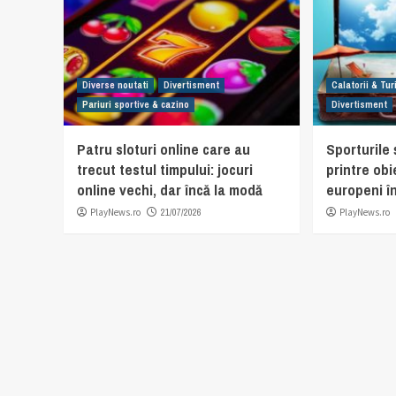
Diverse noutati
Divertisment
Calatorii & Tu
Pariuri sportive & cazino
Divertisment
Patru sloturi online care au
Sporturile ș
trecut testul timpului: jocuri
printre obi
online vechi, dar încă la modă
europeni în
PlayNews.ro
21/07/2026
PlayNews.ro