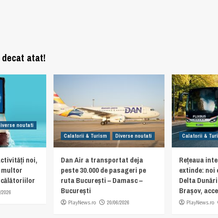
 decat atat!
iverse noutati
Calatorii & Turism
Diverse noutati
Calatorii & Tu
ctivități noi,
Dan Air a transportat deja
Rețeaua inte
e multor
peste 30.000 de pasageri pe
extinde: noi
călătoriilor
ruta București – Damasc –
Delta Dunări
București
Brașov, acces
/2026
PlayNews.ro
20/06/2026
PlayNews.ro