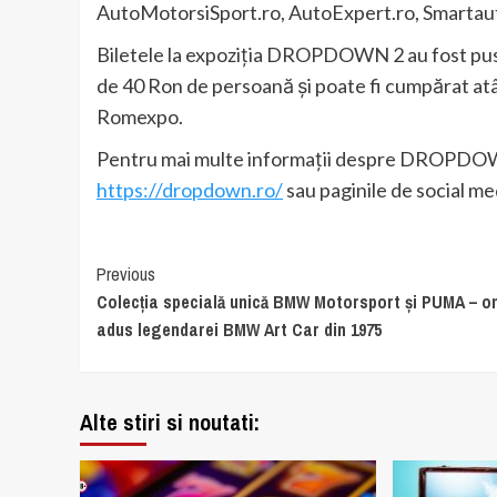
AutoMotorsiSport.ro, AutoExpert.ro, Smartauto
Biletele la expoziția DROPDOWN 2 au fost puse î
de 40 Ron de persoană și poate fi cumpărat atât 
Romexpo.
Pentru mai multe informații despre DROPDOWN
https://dropdown.ro/
sau paginile de social
Continue
Previous
Colecţia specială unică BMW Motorsport şi PUMA – 
Reading
adus legendarei BMW Art Car din 1975
Alte stiri si noutati: