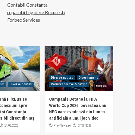
Contabil Constanta
reparatii frigidere Bucuresti
Forbec Services
Diverse noutati
Divertisment
rism
Diverse noutati
Pariuri sportive & cazino
rnă FlixBus se
Campanie Betano la FIFA
 conexiuni spre
World Cup 2026: povestea unui
i și Constanța.
NPC care evadează din lumea
ibil direct din Iași
artificială a unui joc video
14/06/2026
PlayNews.ro
07/06/2026