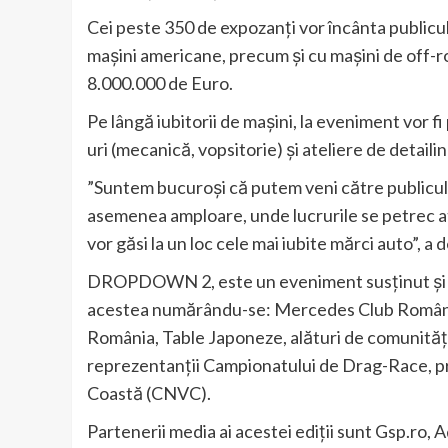
Cei peste 350 de expozanți vor încânta publicul 
mașini americane, precum și cu mașini de off-r
8.000.000 de Euro.
Pe lângă iubitorii de mașini, la eveniment vor fi
uri (mecanică, vopsitorie) și ateliere de detailin
”Suntem bucuroși că putem veni către publicul 
asemenea amploare, unde lucrurile se petrec atâ
vor găsi la un loc cele mai iubite mărci auto
DROPDOWN 2, este un eveniment susținut și de
acestea numărându-se: Mercedes Club Româ
România, Table Japoneze, alături de comunități
reprezentanții Campionatului de Drag-Race, pre
Coastă (CNVC).
Partenerii media ai acestei ediții sunt Gsp.ro, 