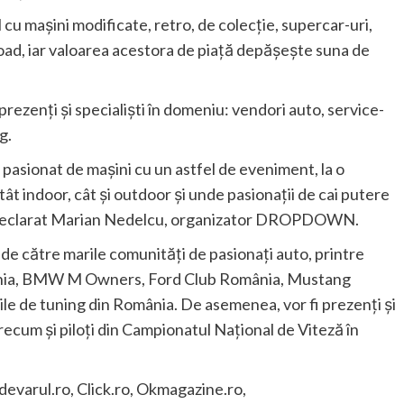
cu mașini modificate, retro, de colecție, supercar-uri,
oad, iar valoarea acestora de piață depășește suna de
 prezenți și specialiști în domeniu: vendori auto, service-
g.
pasionat de mașini cu un astfel de eveniment, la o
t indoor, cât și outdoor și unde pasionații de cai putere
”, a declarat Marian Nedelcu, organizator DROPDOWN.
 către marile comunități de pasionați auto, printre
nia, BMW M Owners, Ford Club România, Mustang
le de tuning din România. De asemenea, vor fi prezenți și
cum și piloți din Campionatul Național de Viteză în
Adevarul.ro, Click.ro, Okmagazine.ro,