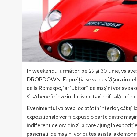
În weekendul următor, pe 29 și 30 iunie, va ave
DROPDOWN. Expoziția se va desfășura în cel ma
de la Romexpo, iar iubitorii de mașini vor avea
și să beneficieze inclusiv de taxi drift alături de
Evenimentul va avea loc atât în interior, cât și l
expoziționale vor fi expuse o parte dintre mașini, 
indiferent de ora din zi la care ajung la expoziți
pasionații de mașini vor putea asista la demonst