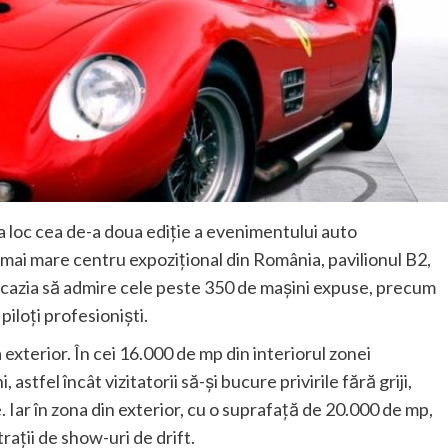
a loc cea de-a doua ediție a evenimentului auto
i mare centru expozițional din România, pavilionul B2,
 ocazia să admire cele peste 350 de mașini expuse, precum
 piloți profesioniști.
a exterior. În cei 16.000 de mp din interiorul zonei
astfel încât vizitatorii să-și bucure privirile fără griji,
e. Iar în zona din exterior, cu o suprafață de 20.000 de mp,
rații de show-uri de drift.