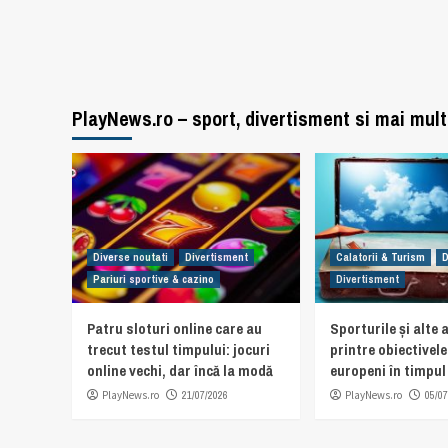
PlayNews.ro – sport, divertisment si mai mult
Diverse noutati
Divertisment
Calatorii & Turism
D
Pariuri sportive & cazino
Divertisment
Patru sloturi online care au
Sporturile și alte a
trecut testul timpului: jocuri
printre obiectivel
online vechi, dar încă la modă
europeni în timpul 
PlayNews.ro
21/07/2026
PlayNews.ro
05/07