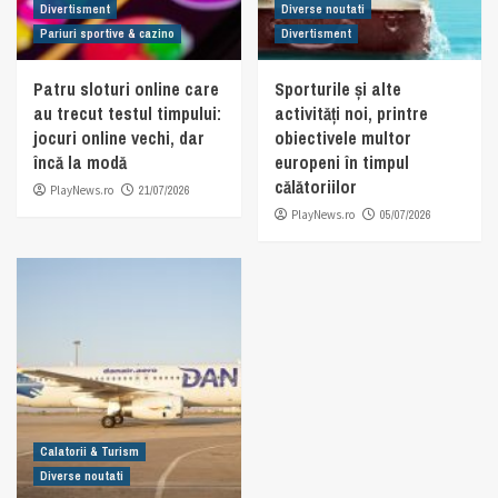
Divertisment
Diverse noutati
Pariuri sportive & cazino
Divertisment
Patru sloturi online care
Sporturile și alte
au trecut testul timpului:
activități noi, printre
jocuri online vechi, dar
obiectivele multor
încă la modă
europeni în timpul
călătoriilor
PlayNews.ro
21/07/2026
PlayNews.ro
05/07/2026
Calatorii & Turism
Diverse noutati