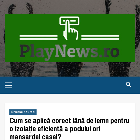
Skip
to
content
Primary
Menu
Diverse noutati
Cum se aplică corect lână de lemn pentru
o izolație eficientă a podului ori
mansardei casei?