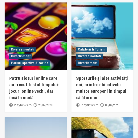
Diverse noutati
Calatorii & Turism
Divertisment
Diverse noutati
Pariuri sportive & cazino
Divertisment
Patru sloturi online care
Sporturile și alte activități
au trecut testul timpului:
noi, printre obiectivele
jocuri online vechi, dar
multor europeni în timpul
încă la modă
călătoriilor
PlayNews.ro
21/07/2026
PlayNews.ro
05/07/2026