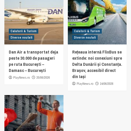
Calatorii & Turism
Calatorii & Turism
Diverse noutati
Diverse noutati
Dan Air a transportat deja
Rețeaua internă FlixBus se
peste 30.000 de pasageri
extinde: noi conexiuni spre
pe ruta București –
Delta Dunării și Constanța.
Damasc – București
Brașov, accesibil direct
din Iași
PlayNews.ro
20/06/2026
PlayNews.ro
14/06/2026