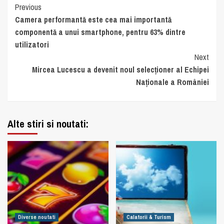
Continue
Previous
Camera performantă este cea mai importantă
Reading
componentă a unui smartphone, pentru 63% dintre
utilizatori
Next
Mircea Lucescu a devenit noul selecționer al Echipei
Naționale a României
Alte stiri si noutati:
Diverse noutati
Calatorii & Turism