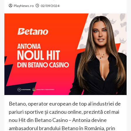
PlayNews.ro
02/09/2024
Betano, operator european de top al industriei de
pariuri sportive și cazinou online, prezintă cel mai
nou Hit din Betano Casino – Antonia devine
ambasadorul brandului Betano în România, prin