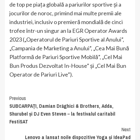
de top pe piața globală a pariurilor sportive și a
jocurilor de noroc, primind mai multe premii ale
industriei, inclusiv o premieră mondială de cinci
trofee într-un singur an la EGR Operator Awards
2023 („Operatorul de Pariuri Sportive al Anului”,
„Campania de Marketing a Anului”, „Cea Mai Bună
Platformă de Pariuri Sportive Mobilă”, „Cel Mai
Bun Produs Dezvoltat In-House” și „Cel Mai Bun
Operator de Pariuri Live”).
Continue
Previous
SUBCARPAȚI, Damian Drăghici & Brothers, Adda,
Reading
Shurubel și DJ Even Steven – la festivalul caritabil
FestiSAT
Next
Lenovo a lansat noile dispozitive Yoga și IdeaPad