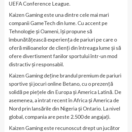
UEFA Conference League.
Kaizen Gaming este una dintre cele mai mari
companii GameTech din lume. Cu accent pe
Tehnologie și Oameni, își propune să
îmbunătățească experiența de pariuri pe care o
oferă milioanelor de clienți din întreaga lume și să
ofere divertisment fanilor sportului într-un mod
distractiv și responsabil.
Kaizen Gaming deține brandul premium de pariuri
sportive și jocuri online Betano, cu o prezență
solidă pe piețele din Europa și America Latină. De
asemenea, a intrat recent în Africa și America de
Nord prin lansările din Nigeria și Ontario. La nivel
global, compania are peste 2.500 de angajați.
Kaizen Gaming este recunoscut drept un jucător