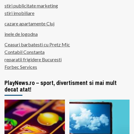
stiri publicitate marketing
stiri imobiliare
cazare apartamente Cluj
inele de logodna
Ceasuri barbatesti cu Pretz Mic
Contabil Constanta
reparatii frigidere Bucuresti
Forbec Services
PlayNews.ro – sport, divertisment si mai mult
decat atat!