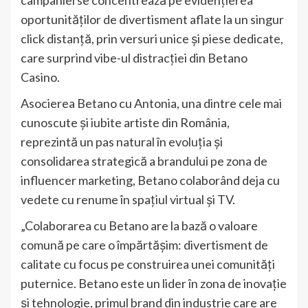
oportunităților de divertisment aflate la un singur
click distanță, prin versuri unice și piese dedicate,
care surprind vibe-ul distracției din Betano
Casino.
Asocierea Betano cu Antonia, una dintre cele mai
cunoscute și iubite artiste din România,
reprezintă un pas natural în evoluția și
consolidarea strategică a brandului pe zona de
influencer marketing, Betano colaborând deja cu
vedete cu renume în spațiul virtual și TV.
„Colaborarea cu Betano are la bază o valoare
comună pe care o împărtășim: divertisment de
calitate cu focus pe construirea unei comunități
puternice. Betano este un lider în zona de inovație
și tehnologie, primul brand din industrie care are