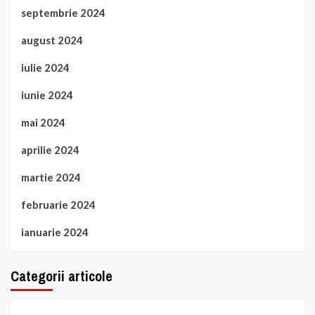
septembrie 2024
august 2024
iulie 2024
iunie 2024
mai 2024
aprilie 2024
martie 2024
februarie 2024
ianuarie 2024
Categorii articole