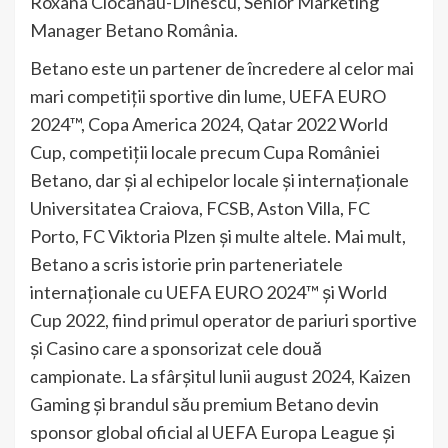
Roxana Ciocănău-Dinescu, Senior Marketing
Manager Betano România.
Betano este un partener de încredere al celor mai
mari competiții sportive din lume, UEFA EURO
2024™, Copa America 2024, Qatar 2022 World
Cup, competiții locale precum Cupa României
Betano, dar și al echipelor locale și internaționale
Universitatea Craiova, FCSB, Aston Villa, FC
Porto, FC Viktoria Plzen și multe altele. Mai mult,
Betano a scris istorie prin parteneriatele
internaționale cu UEFA EURO 2024™ și World
Cup 2022, fiind primul operator de pariuri sportive
și Casino care a sponsorizat cele două
campionate. La sfârșitul lunii august 2024, Kaizen
Gaming și brandul său premium Betano devin
sponsor global oficial al UEFA Europa League și