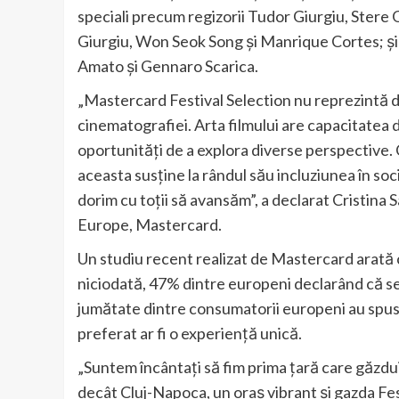
speciali precum regizorii Tudor Giurgiu, Stere
Giurgiu, Won Seok Song și Manrique Cortes; și 
Amato și Gennaro Scarica.
„Mastercard Festival Selection nu reprezintă doa
cinematografiei. Arta filmului are capacitatea
oportunități de a explora diverse perspective.
aceasta susține la rândul său incluziunea în soci
dorim cu toții să avansăm”, a declarat Cristin
Europe, Mastercard.
Un studiu recent realizat de Mastercard arată
niciodată, 47% dintre europeni declarând că se 
jumătate dintre consumatorii europeni au spus c
preferat ar fi o experiență unică.
„Suntem încântați să fim prima țară care găzdui
decât Cluj-Napoca, un oraș vibrant și gazda Fes