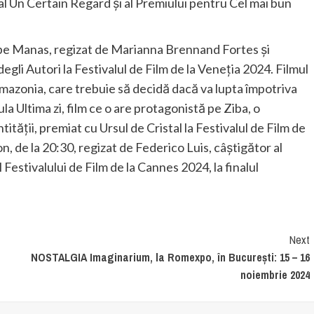
al Un Certain Regard și al Premiului pentru Cel mai bun
epe Manas, regizat de Marianna Brennand Fortes și
li Autori la Festivalul de Film de la Veneția 2024. Filmul
Amazonia, care trebuie să decidă dacă va lupta împotriva
la Ultima zi, film ce o are protagonistă pe Ziba, o
ității, premiat cu Ursul de Cristal la Festivalul de Film de
on, de la 20:30, regizat de Federico Luis, câștigător al
Festivalului de Film de la Cannes 2024, la finalul
Next
a
NOSTALGIA Imaginarium, la Romexpo, în București: 15 – 16
noiembrie 2024