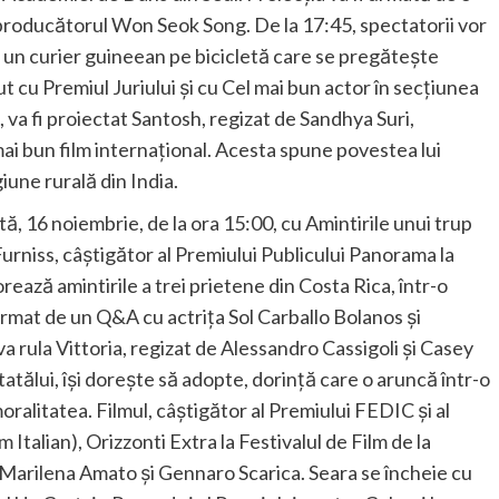
roducătorul Won Seok Song. De la 17:45, spectatorii vor
 un curier guineean pe bicicletă care se pregătește
ut cu Premiul Juriului și cu Cel mai bun actor în secțiunea
va fi proiectat Santosh, regizat de Sandhya Suri,
ai bun film internațional. Acesta spune povestea lui
iune rurală din India.
, 16 noiembrie, de la ora 15:00, cu Amintirile unui trup
Furniss, câștigător al Premiului Publicului Panorama la
orează amintirile a trei prietene din Costa Rica, într-o
 urmat de un Q&A cu actrița Sol Carballo Bolanos și
 rula Vittoria, regizat de Alessandro Cassigoli și Casey
tălui, își dorește să adopte, dorință care o aruncă într-o
moralitatea. Filmul, câștigător al Premiului FEDIC și al
talian), Orizzonti Extra la Festivalul de Film de la
 Marilena Amato și Gennaro Scarica. Seara se încheie cu