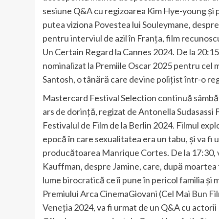
sesiune Q&A cu regizoarea Kim Hye-young și p
putea viziona Povestea lui Souleymane, despre
pentru interviul de azil în Franța, film recunosc
Un Certain Regard la Cannes 2024. De la 20:15, 
nominalizat la Premiile Oscar 2025 pentru cel m
Santosh, o tânără care devine polițist într-o reg
Mastercard Festival Selection continuă sâmbătă
ars de dorință, regizat de Antonella Sudasassi 
Festivalul de Film de la Berlin 2024. Filmul expl
epocă în care sexualitatea era un tabu, și va fi
producătoarea Manrique Cortes. De la 17:30, va
Kauffman, despre Jamine, care, după moartea ta
lume birocratică ce îi pune în pericol familia și 
Premiului Arca CinemaGiovani (Cel Mai Bun Film I
Veneția 2024, va fi urmat de un Q&A cu actorii