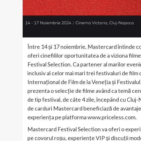
Între 14 și 17 noiembrie, Mastercard întinde c
oferi cinefililor oportunitatea de a viziona fil
Festival Selection. Ca partener al marilor even
inclusiv al celor mai mari trei festivaluri de fil
Internațional de Film de la Veneția și Festivalu
prezenta o selecție de filme având ca temă ce
de tip festival, de câte 4 zile, începând cu Cl
de carduri Mastercard beneficiază de avantaje ex
experiența pe platforma www.priceless.com.
Mastercard Festival Selection va oferi o expe
pe covorul roșu, experiențe VIP și discuții moder