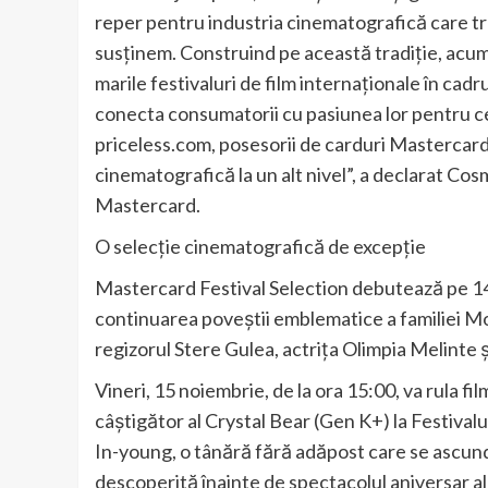
reper pentru industria cinematografică care tr
susținem. Construind pe această tradiție, acum 
marile festivaluri de film internaționale în cad
conecta consumatorii cu pasiunea lor pentru ce
priceless.com, posesorii de carduri Mastercard
cinematografică la un alt nivel”, a declarat C
Mastercard.
O selecție cinematografică de excepție
Mastercard Festival Selection debutează pe 14
continuarea poveștii emblematice a familiei 
regizorul Stere Gulea, actrița Olimpia Melinte 
Vineri, 15 noiembrie, de la ora 15:00, va rula 
câștigător al Crystal Bear (Gen K+) la Festivalu
In-young, o tânără fără adăpost care se ascund
descoperită înainte de spectacolul aniversar al