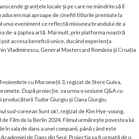
anscende granițele locale și pe care ne mândrim să îl
aducem mai aproape de cinefili titlurile premiate la
rul unui eveniment ce reflectă misiunea brandului de a
a de-a șaptea artă. Mai mult, prin platforma noastră
 pot accesa beneficii unice, ducând experiența
osmin Vladimirescu, General Mastercard România și Croația
 noiembrie cu Moromeții 3, regizat de Stere Gulea,
Moromete. După proiecție, va urma o sesiune Q&A cu
și producătorii Tudor Giurgiu și Oana Giurgiu.
filmul sud-coreean Sunt ok!, regizat de Kim Hye-young,
l de Film de la Berlin 2024. Filmul urmărește povestea lui
e în sala de dans a unei companii, până când este
 Academiei de Dans din Seul. Proiecția va fi urmată de o