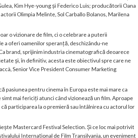
 Gulea, Kim Hye-young și Federico Luis; producătorii Oana
actorii Olimpia Melinte, Sol Carballo Bolanos, Marilena
r o vizionare de film, ci o celebrare a puterii
 de a oferi oamenilor speranță, deschizându-ne
 Ca brand, sprijinim industria cinematografică deoarece
etate și, în definitiv, acesta este obiectivul spre care ne
a Saccà, Senior Vice President Consumer Marketing
 că pasiunea pentru cinema în Europa este mai mare ca
simt mai fericiți atunci când vizionează un film. Aproape
ă participarea la o premieră sau întâlnirea cu actorul lor
ește Mastercard Festival Selection. Și ce loc mai potrivit
tivalului Internațional de Film Transilvania, un eveniment