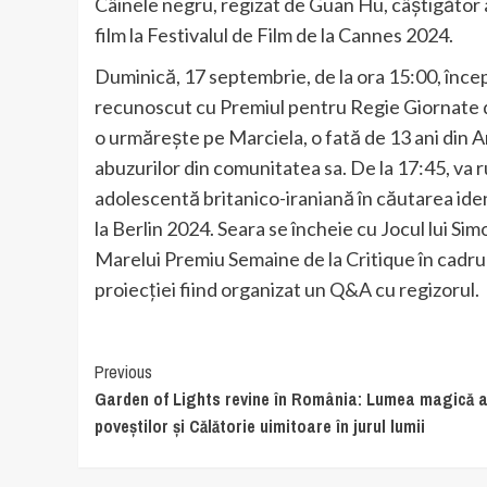
Câinele negru, regizat de Guan Hu, câștigător 
film la Festivalul de Film de la Cannes 2024.
Duminică, 17 septembrie, de la ora 15:00, înc
recunoscut cu Premiul pentru Regie Giornate deg
o urmărește pe Marciela, o fată de 13 ani din 
abuzurilor din comunitatea sa. De la 17:45, va ru
adolescentă britanico-iraniană în căutarea ident
la Berlin 2024. Seara se încheie cu Jocul lui Sim
Marelui Premiu Semaine de la Critique în cadrul 
proiecției fiind organizat un Q&A cu regizorul.
Continue
Previous
Garden of Lights revine în România: Lumea magică 
Reading
poveștilor și Călătorie uimitoare în jurul lumii