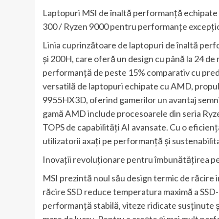
Laptopuri MSI de înaltă performanță echipate 
300 / Ryzen 9000 pentru performanțe excepționa
Linia cuprinzătoare de laptopuri de înaltă pe
și 200H, care oferă un design cu până la 24 de 
performanță de peste 15% comparativ cu prede
versatilă de laptopuri echipate cu AMD, prop
9955HX3D, oferind gamerilor un avantaj semnifi
gamă AMD include procesoarele din seria Ryzen
TOPS de capabilități AI avansate. Cu o eficien
utilizatorii axați pe performanță și sustenabilit
Inovații revoluționare pentru îmbunătățirea per
MSI prezintă noul său design termic de răcire 
răcire SSD reduce temperatura maximă a SSD-ur
performanță stabilă, viteze ridicate susținute și
mare de lucru. Pentru a crește și mai mult pe