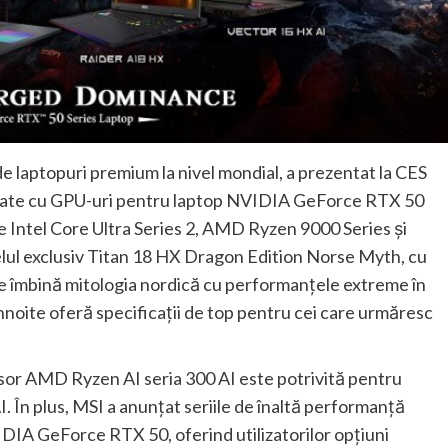
e laptopuri premium la nivel mondial, a prezentat la CES
ipate cu GPU-uri pentru laptop NVIDIA GeForce RTX 50
e Intel Core Ultra Series 2, AMD Ryzen 9000 Series și
ul exclusiv Titan 18 HX Dragon Edition Norse Myth, cu
e îmbină mitologia nordică cu performanțele extreme în
eînnoite oferă specificații de top pentru cei care urmăresc
cesor AMD Ryzen AI seria 300 AI este potrivită pentru
I. În plus, MSI a anunțat seriile de înaltă performanță
IDIA GeForce RTX 50, oferind utilizatorilor opțiuni