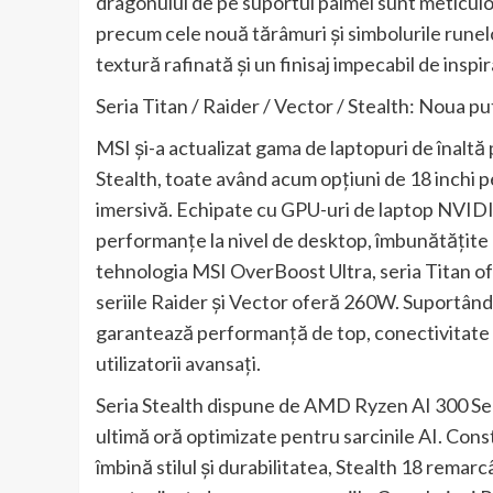
dragonului de pe suportul palmei sunt meticu
precum cele nouă tărâmuri și simbolurile runelo
textură rafinată și un finisaj impecabil de inspi
Seria Titan / Raider / Vector / Stealth: Noua p
MSI și-a actualizat gama de laptopuri de înaltă 
Stealth, toate având acum opțiuni de 18 inchi p
imersivă. Echipate cu GPU-uri de laptop NVID
performanțe la nivel de desktop, îmbunătățite c
tehnologia MSI OverBoost Ultra, seria Titan of
seriile Raider și Vector oferă 260W. Suportâ
garantează performanță de top, conectivitate u
utilizatorii avansați.
Seria Stealth dispune de AMD Ryzen AI 300 Ser
ultimă oră optimizate pentru sarcinile AI. Const
îmbină stilul și durabilitatea, Stealth 18 remar