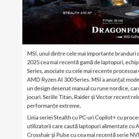
MSI, unul dintre cele mai importante branduri d
2025 cea mai recentă gamă de laptopuri, ech
Series, asociate cu cele mai recente procesoar
AMD Ryzen AI 300 Series. MSI a anunțat model
un design desenat manual cu rune nordice, car
jocuri. Seriile Titan, Raider și Vector recent r
performanțe extreme.
Linia seriei Stealth cu PC-uri Copilot+ cu pro
utilizatorii care caută laptopuri alimentate cu A
Crosshair și Pulse cu cea mai recentă serie NV