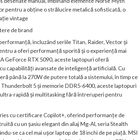
los desenate manual, îmbinând elemente Norse Myth
r pentru a obține o strălucire metalică sofisticată, o
rație vintage
utere de brand
performanță, incluzând seriile Titan, Raider, Vector și
entru a oferi performanță sporită și o experiență mai
IA GeForce RTX 5090, aceste laptopuri oferă
u capabilități avansate de inteligență artificială. Cu
eră până la 270W de putere totală a sistemului, în timp ce
nd Thunderbolt 5 și memorie DDR5-6400, aceste laptopuri
ltra-rapidă și multitasking fără întreruperi pentru
ies cu certificare Copilot+, oferind performanțe de
ruită cu un șasiu elegant din aliaj Mg-Al, seria Stealth
cându-se ca cel mai ușor laptop de 18 inchi de pe piață. MSI