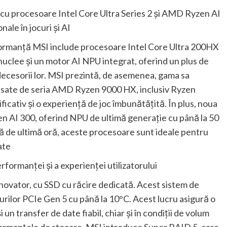
cu procesoare Intel Core Ultra Series 2 și AMD Ryzen AI
le în jocuri și AI
rformanță MSI include procesoare Intel Core Ultra 200HX
nuclee și un motor AI NPU integrat, oferind un plus de
cesorii lor. MSI prezintă, de asemenea, gama sa
ulsate de seria AMD Ryzen 9000 HX, inclusiv Ryzen
cativ și o experiență de joc îmbunătățită. În plus, noua
 AI 300, oferind NPU de ultimă generație cu până la 50
ță de ultimă oră, aceste procesoare sunt ideale pentru
ate
formanței și a experienței utilizatorului
inovator, cu SSD cu răcire dedicată. Acest sistem de
ilor PCIe Gen 5 cu până la 10°C. Acest lucru asigură o
 un transfer de date fiabil, chiar și în condiții de volum
rformanțele de stocare, MSI introduce Super RAID 5, care