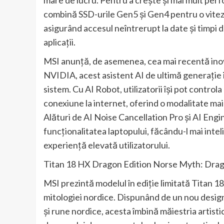
combină SSD-urile Gen5 și Gen4 pentru o vitez
asigurând accesul neîntrerupt la date și timpi d
aplicații.
MSI anunță, de asemenea, cea mai recentă inova
NVIDIA, acest asistent AI de ultimă generație 
sistem. Cu AI Robot, utilizatorii își pot controla
conexiune la internet, oferind o modalitate mai 
Alături de AI Noise Cancellation Pro și AI Eng
funcționalitatea laptopului, făcându-l mai inteli
experiență elevată utilizatorului.
Titan 18 HX Dragon Edition Norse Myth: Dr
MSI prezintă modelul în ediție limitată Titan 1
mitologiei nordice. Dispunând de un nou desig
și rune nordice, acesta îmbină măiestria artist