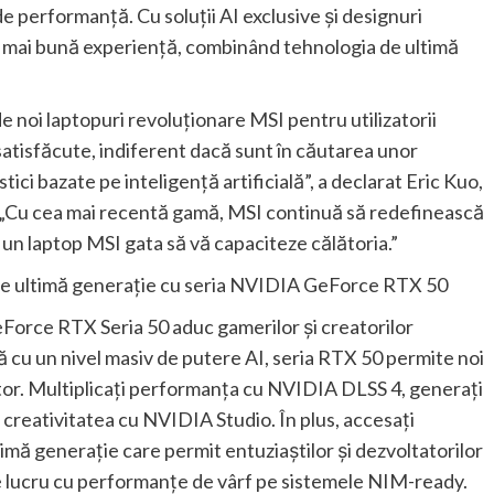
de performanță. Cu soluții AI exclusive și designuri
 mai bună experiență, combinând tehnologia de ultimă
 noi laptopuri revoluționare MSI pentru utilizatorii
 satisfăcute, indiferent dacă sunt în căutarea unor
ci bazate pe inteligență artificială”, a declarat Eric Kuo,
„Cu cea mai recentă gamă, MSI continuă să redefinească
 un laptop MSI gata să vă capaciteze călătoria.”
de ultimă generație cu seria NVIDIA GeForce RTX 50
orce RTX Seria 50 aduc gamerilor și creatorilor
ă cu un nivel masiv de putere AI, seria RTX 50 permite noi
mător. Multiplicați performanța cu NVIDIA DLSS 4, generați
i creativitatea cu NVIDIA Studio. În plus, accesați
mă generație care permit entuziaștilor și dezvoltatorilor
 de lucru cu performanțe de vârf pe sistemele NIM-ready.