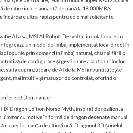
ă de citire impresionantă de până la 18.000MB/s,
e încărcare ultra-rapizi pentru cele mai solicitante
ție AI a sa, MSI AI Robot. Dezvoltat în colaborare cu
integrează un model de limbaj implementat local direct în
 laptopurile prin comenzi în limbaj natural, chiar și fără o
intuitivă de configurare și gestionare a laptopurilor lor.
ine, suita cuprinzătoare de AI de la MSI îmbunătățește
gent, mai intuitiv și mai ușor de controlat, oferind o
agonforged Dominance
8 HX Dragon Edition Norse Myth, inspirat de reziliența
n uimitor cu motive în formă de dragon desenate manual
ică cu performanța de ultimă oră. Dragonul 3D și inelul