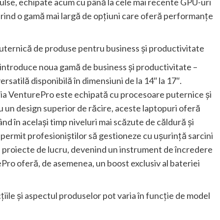
 Pulse, echipate acum cu până la cele mai recente GPU-uri
nd o gamă mai largă de opțiuni care oferă performanțe
ternică de produse pentru business și productivitate
I introduce noua gamă de business și productivitate –
satilă disponibilă în dimensiuni de la 14″ la 17″.
ria VenturePro este echipată cu procesoare puternice și
un design superior de răcire, aceste laptopuri oferă
nd în același timp niveluri mai scăzute de căldură și
permit profesioniștilor să gestioneze cu ușurință sarcini
se proiecte de lucru, devenind un instrument de încredere
Pro oferă, de asemenea, un boost exclusiv al bateriei
țiile și aspectul produselor pot varia în funcție de model