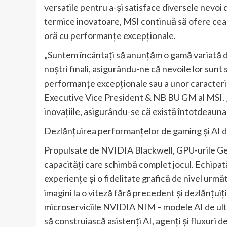
versatile pentru a-și satisface diversele nevoi 
termice inovatoare, MSI continuă să ofere cea
oră cu performanțe excepționale.
„Suntem încântați să anunțăm o gamă variată de
noștri finali, asigurându-ne că nevoile lor sunt
performanțe excepționale sau a unor caracteristi
Executive Vice President & NB BU GM al MSI. 
inovațiile, asigurându-se că există întotdeauna
Dezlănțuirea performanțelor de gaming și AI 
Propulsate de NVIDIA Blackwell, GPU-urile GeF
capacități care schimbă complet jocul. Echipat
experiențe și o fidelitate grafică de nivel ur
imagini la o viteză fără precedent și dezlănțuiț
microserviciile NVIDIA NIM – modele AI de ulti
să construiască asistenți AI, agenți și fluxuri