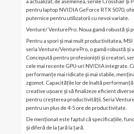
a actualizat, de asemenea, seriile Crosshair și
pentru laptop NVIDIA GeForce RTX 5070, oferi
puternice pentru utilizatorii cu nevoi variate.
Venture/ VenturePro: Noua gamă robustă și pu
Pentru a spori și mai mult productivitatea, MS
seria Venture/VenturePro, o gamă robustă și ver
Concepută pentru profesioniști și creatori, se
cele mai recente GPU-uri NVIDIA integrate. Cu 
performanțe mai ridicate și mai stabile, menținâ
zgomot. Capacitățile lor de înaltă performanță 
creative ușoare și să finalizeze eficient diver
pentru creșterea productivității. Seria Venture
pentru un plus de 4-5 ore de productivitate.
De menționat este faptul că specificațiile, func
și diferă de la țară la țară.