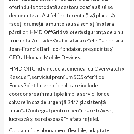
oferindu-le totodată acestora ocazia să să se
deconecteze. Astfel, indiferent că vă place să
faceți drumeții la munte sau să schiați în afara
pârtiilor, HMD OffGrid vă oferă siguranța de a nu
fi niciodată cu adevărat în afara rețelei.” a declarat
Jean-Francis Baril, co-fondator, președinte și
CEO al Human Mobile Devices.
HMD OffGrid vine, de asemenea, cu Overwatch x
Rescue™, serviciul premium SOS oferit de
FocusPoint International, care include
coordonarea în multiple limbi a serviciilor de
salvare în caz de urgență 24/7 și asistență
finanțată integral pentru clienții care trăiesc,
lucrează și se relaxează în afara rețelei.
Cu planuri de abonament flexibile, adaptate