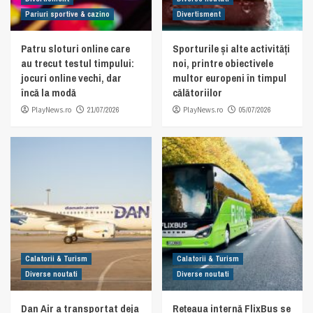
Pariuri sportive & cazino
Divertisment
Patru sloturi online care
Sporturile și alte activități
au trecut testul timpului:
noi, printre obiectivele
jocuri online vechi, dar
multor europeni în timpul
încă la modă
călătoriilor
PlayNews.ro
21/07/2026
PlayNews.ro
05/07/2026
Calatorii & Turism
Calatorii & Turism
Diverse noutati
Diverse noutati
Dan Air a transportat deja
Rețeaua internă FlixBus se