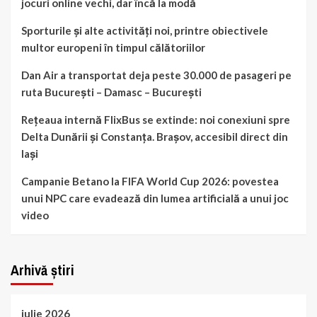
jocuri online vechi, dar încă la modă
Sporturile și alte activități noi, printre obiectivele
multor europeni în timpul călătoriilor
Dan Air a transportat deja peste 30.000 de pasageri pe
ruta București – Damasc – București
Rețeaua internă FlixBus se extinde: noi conexiuni spre
Delta Dunării și Constanța. Brașov, accesibil direct din
Iași
Campanie Betano la FIFA World Cup 2026: povestea
unui NPC care evadează din lumea artificială a unui joc
video
Arhivă știri
iulie 2026