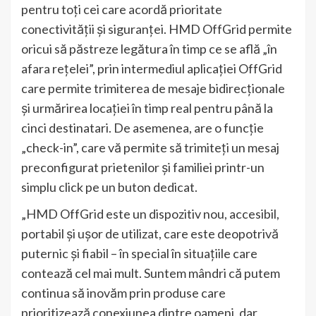
pentru toți cei care acordă prioritate
conectivității și siguranței. HMD OffGrid permite
oricui să păstreze legătura în timp ce se află „în
afara rețelei”, prin intermediul aplicației OffGrid
care permite trimiterea de mesaje bidirecționale
și urmărirea locației în timp real pentru până la
cinci destinatari. De asemenea, are o funcție
„check-in”, care vă permite să trimiteți un mesaj
preconfigurat prietenilor și familiei printr-un
simplu click pe un buton dedicat.
„HMD OffGrid este un dispozitiv nou, accesibil,
portabil și ușor de utilizat, care este deopotrivă
puternic și fiabil – în special în situațiile care
contează cel mai mult. Suntem mândri că putem
continua să inovăm prin produse care
prioritizează conexiunea dintre oameni, dar