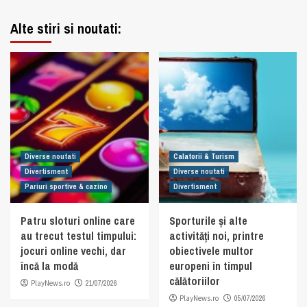
Alte stiri si noutati:
Diverse noutati
Calatorii & Turism
Divertisment
Diverse noutati
Pariuri sportive & cazino
Divertisment
Patru sloturi online care
Sporturile și alte
au trecut testul timpului:
activități noi, printre
jocuri online vechi, dar
obiectivele multor
încă la modă
europeni în timpul
călătoriilor
PlayNews.ro
21/07/2026
PlayNews.ro
05/07/2026