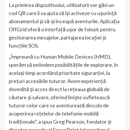
La primirea dispozitivului, utilizatorii vor găsi un
cod QR care îi va ajuta să își activeze cu ușurință
abonamentul și să-și înceapă aventurile. Aplicația
OffGrid oferă o interfață ușor de folosit pentru
gestionarea mesajelor, partajarea locației și
funcțiile SOS.
„Împreună cu Human Mobile Devices (HMD),
sperăm să extindem posibilitățile de explorare, în
același timp acordând prioritate siguranței, la
prețuri accesibile tuturor. Avem experiență
dovedită și acces direct la rețeaua globală de
căutare și salvare, oferind liniște sufletească
tuturor celor care se aventurează dincolo de
acoperirea rețelelor de telefonie mobilă
tradiționale”, a spus Greg Pearson, fondator și
director executiv al FocusPoint International.