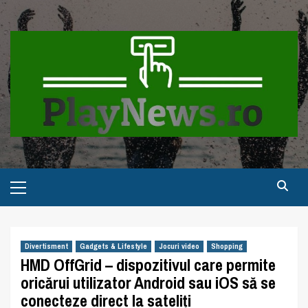
Skip
to
content
Primary
Menu
Divertisment
Gadgets & Lifestyle
Jocuri video
Shopping
HMD OffGrid – dispozitivul care permite
oricărui utilizator Android sau iOS să se
conecteze direct la sateliți