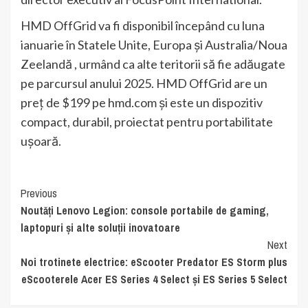
HMD OffGrid va fi disponibil începând cu luna
ianuarie în Statele Unite, Europa și Australia/Noua
Zeelandă , urmând ca alte teritorii să fie adăugate
pe parcursul anului 2025. HMD OffGrid are un
preț de $199 pe hmd.com și este un dispozitiv
compact, durabil, proiectat pentru portabilitate
ușoară.
Continue
Previous
Noutăți Lenovo Legion: console portabile de gaming,
Reading
laptopuri și alte soluții inovatoare
Next
Noi trotinete electrice: eScooter Predator ES Storm plus
eScooterele Acer ES Series 4 Select și ES Series 5 Select