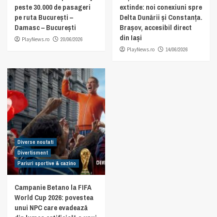
peste 30.000 de pasageri
extinde: noi conexiuni spre
pe ruta București –
Delta Dunării și Constanța.
Damasc – București
Brașov, accesibil direct
din Iași
PlayNews.ro
20/06/2026
PlayNews.ro
14/06/2026
Diverse noutati
Divertisment
Pariuri sportive & cazino
Campanie Betano la FIFA
World Cup 2026: povestea
unui NPC care evadează