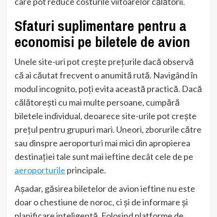
care pot reduce costurile viitoarelor călătorii.
Sfaturi suplimentare pentru a
economisi pe biletele de avion
Unele site-uri pot crește prețurile dacă observă
că ai căutat frecvent o anumită rută. Navigând în
modul incognito, poți evita această practică. Dacă
călătorești cu mai multe persoane, cumpără
biletele individual, deoarece site-urile pot crește
prețul pentru grupuri mari. Uneori, zborurile către
sau dinspre aeroporturi mai mici din apropierea
destinației tale sunt mai ieftine decât cele de pe
aeroporturile
principale.
Așadar, găsirea biletelor de avion ieftine nu este
doar o chestiune de noroc, ci și de informare și
planificare inteligentă. Folosind platforme de