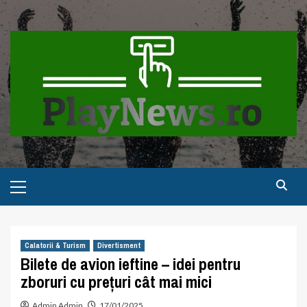
Skip
to
content
Primary
Menu
Calatorii & Turism
Divertisment
Bilete de avion ieftine – idei pentru
zboruri cu prețuri cât mai mici
Admin Admin
17/01/2025