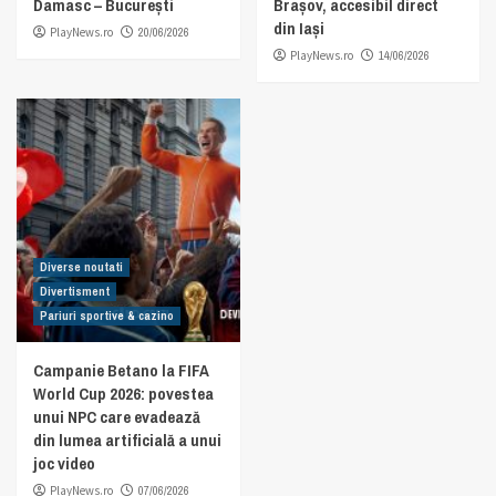
Damasc – București
Brașov, accesibil direct
din Iași
PlayNews.ro
20/06/2026
PlayNews.ro
14/06/2026
Diverse noutati
Divertisment
Pariuri sportive & cazino
Campanie Betano la FIFA
World Cup 2026: povestea
unui NPC care evadează
din lumea artificială a unui
joc video
PlayNews.ro
07/06/2026