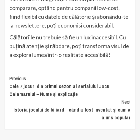
comparare, optând pentru companii low-cost,
fiind flexibil cu datele de călătorie și abonându-te
la newslettere, poți economisi considerabil.
Călătoriile nu trebuie să fie un lux inaccesibil. Cu
puțină atenție și răbdare, poți transforma visul de
a explora lumea într-o realitate accesibilă!
Continue
Previous
Cele 7 jocuri din primul sezon al serialului Jocul
Reading
Calamarului – Nume și explicație
Next
Istoria jocului de biliard – când a fost inventat și cum a
ajuns popular