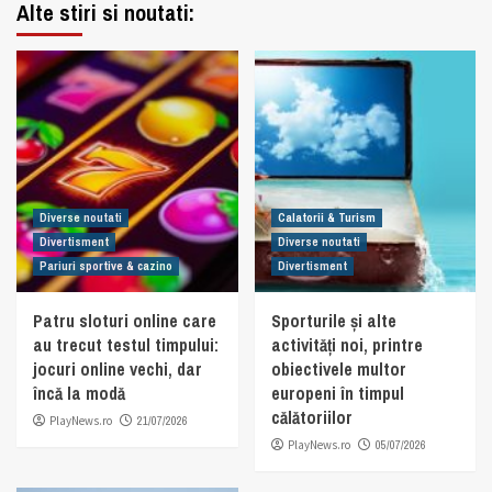
Alte stiri si noutati:
Diverse noutati
Calatorii & Turism
Divertisment
Diverse noutati
Pariuri sportive & cazino
Divertisment
Patru sloturi online care
Sporturile și alte
au trecut testul timpului:
activități noi, printre
jocuri online vechi, dar
obiectivele multor
încă la modă
europeni în timpul
călătoriilor
PlayNews.ro
21/07/2026
PlayNews.ro
05/07/2026