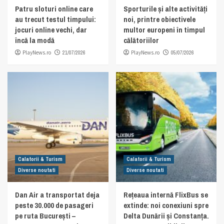
Patru sloturi online care
Sporturile și alte activități
au trecut testul timpului:
noi, printre obiectivele
jocuri online vechi, dar
multor europeni în timpul
încă la modă
călătoriilor
PlayNews.ro
21/07/2026
PlayNews.ro
05/07/2026
Calatorii & Turism
Calatorii & Turism
Diverse noutati
Diverse noutati
Dan Air a transportat deja
Rețeaua internă FlixBus se
peste 30.000 de pasageri
extinde: noi conexiuni spre
pe ruta București –
Delta Dunării și Constanța.