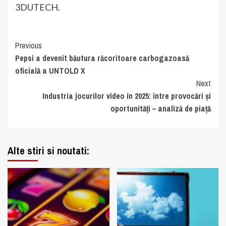
3DUTECH.
Continue
Previous
Pepsi a devenit băutura răcoritoare carbogazoasă
Reading
oficială a UNTOLD X
Next
Industria jocurilor video în 2025: între provocări și
oportunități – analiză de piață
Alte stiri si noutati: