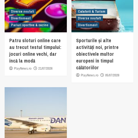
Diverse noutati
Calatorii & Turism
Divertisment
Diverse noutati
Pariuri sportive & cazino
Divertisment
Patru sloturi online care
Sporturile și alte
au trecut testul timpului:
activități noi, printre
jocuri online vechi, dar
obiectivele multor
încă la modă
europeni în timpul
călătoriilor
PlayNews.ro
21/07/2026
PlayNews.ro
05/07/2026