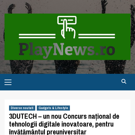
Skip
to
content
Primary
Menu
Diverse noutati
Gadgets & Lifestyle
3DUTECH – un nou Concurs național de
tehnologii digitale inovatoare, pentru
învățământul preuniversitar