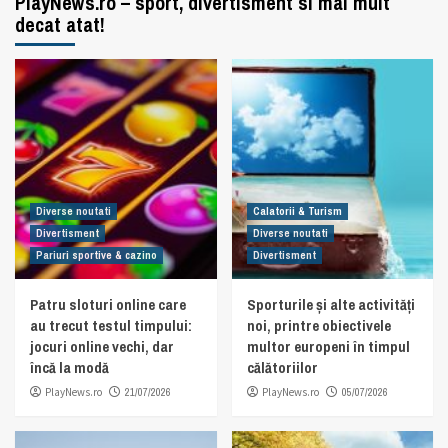
PlayNews.ro – sport, divertisment si mai mult
decat atat!
Diverse noutati
Calatorii & Turism
Divertisment
Diverse noutati
Pariuri sportive & cazino
Divertisment
Patru sloturi online care
Sporturile și alte activități
au trecut testul timpului:
noi, printre obiectivele
jocuri online vechi, dar
multor europeni în timpul
încă la modă
călătoriilor
PlayNews.ro
21/07/2026
PlayNews.ro
05/07/2026