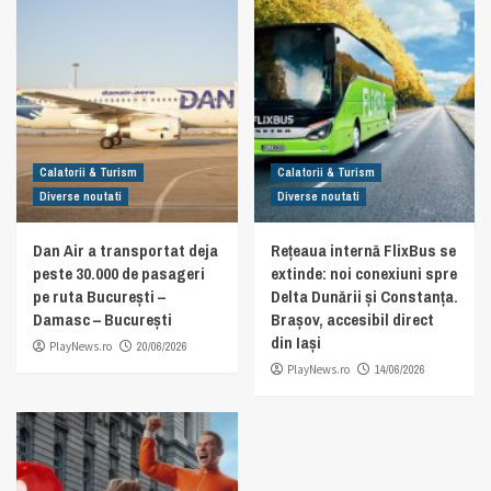
Calatorii & Turism
Calatorii & Turism
Diverse noutati
Diverse noutati
Dan Air a transportat deja
Rețeaua internă FlixBus se
peste 30.000 de pasageri
extinde: noi conexiuni spre
pe ruta București –
Delta Dunării și Constanța.
Damasc – București
Brașov, accesibil direct
din Iași
PlayNews.ro
20/06/2026
PlayNews.ro
14/06/2026