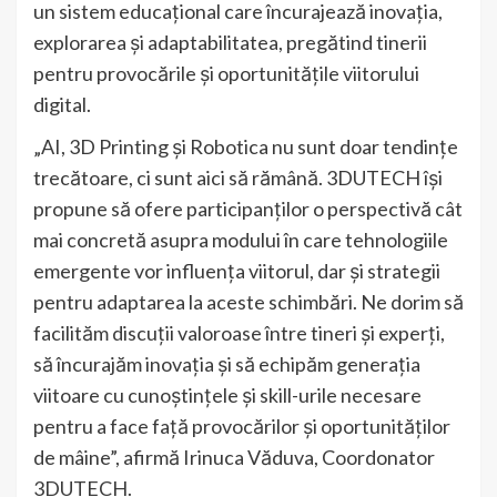
un sistem educațional care încurajează inovația,
explorarea și adaptabilitatea, pregătind tinerii
pentru provocările și oportunitățile viitorului
digital.
„AI, 3D Printing și Robotica nu sunt doar tendințe
trecătoare, ci sunt aici să rămână. 3DUTECH își
propune să ofere participanților o perspectivă cât
mai concretă asupra modului în care tehnologiile
emergente vor influența viitorul, dar și strategii
pentru adaptarea la aceste schimbări. Ne dorim să
facilităm discuții valoroase între tineri și experți,
să încurajăm inovația și să echipăm generația
viitoare cu cunoștințele și skill-urile necesare
pentru a face față provocărilor și oportunităților
de mâine”, afirmă Irinuca Văduva, Coordonator
3DUTECH.