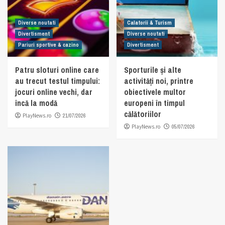
Diverse noutati
Calatorii & Turism
Divertisment
Diverse noutati
Pariuri sportive & cazino
Divertisment
Patru sloturi online care
Sporturile și alte
au trecut testul timpului:
activități noi, printre
jocuri online vechi, dar
obiectivele multor
încă la modă
europeni în timpul
călătoriilor
PlayNews.ro
21/07/2026
PlayNews.ro
05/07/2026