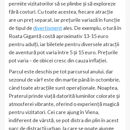
permite vizitatorilor să se plimbe și să exploreze
fără costuri. Cu toate acestea, fiecare atracție
are un preț separat, iar prețurile variază în funcție
de tipul de
divertisment
ales. De exemplu, o tură în
Roata Gigantă costă aproximativ 13-15 euro
pentru adulți, iar biletele pentru diversele atracții
de aventură pot varia între 5 și 15 euro. Prețurile
pot varia – de obicei cresc din cauza inflației.
Parcul este deschis pe tot parcursul anului, dar
sezonul de vârf este din martie până în octombrie,
când toate atracțiile sunt operaționale. Noaptea,
Praterul prinde viață datorită luminilor colorate și
atmosferei vibrante, oferind o experiență magică
pentru vizitatori. Cei care ajung în Viena,
indiferent de vârstă, se pot distra din plin în acest
parc de distracții urban, la care se poate ajunge