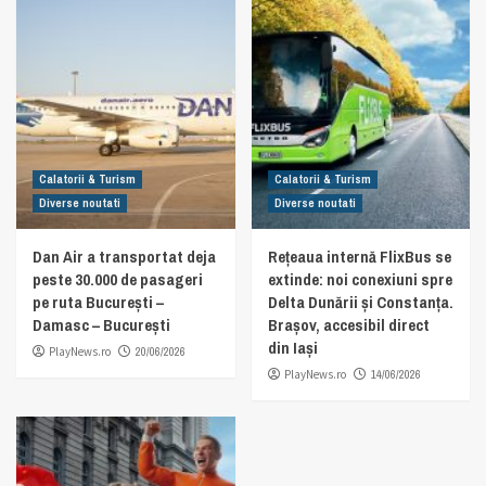
Calatorii & Turism
Calatorii & Turism
Diverse noutati
Diverse noutati
Dan Air a transportat deja
Rețeaua internă FlixBus se
peste 30.000 de pasageri
extinde: noi conexiuni spre
pe ruta București –
Delta Dunării și Constanța.
Damasc – București
Brașov, accesibil direct
din Iași
PlayNews.ro
20/06/2026
PlayNews.ro
14/06/2026