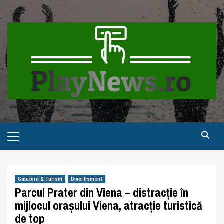
Skip
to
content
Primary
Menu
Calatorii & Turism
Divertisment
Parcul Prater din Viena – distracție în
mijlocul orașului Viena, atracție turistică
de top