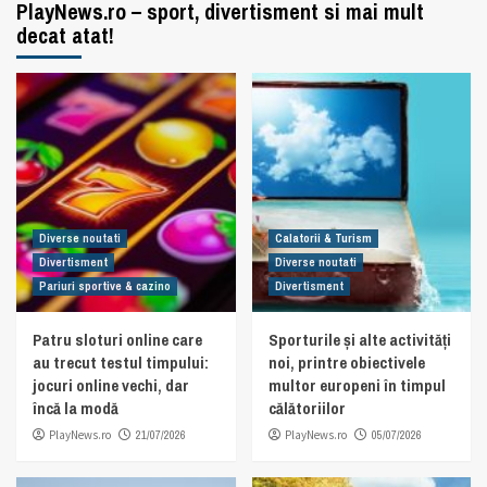
PlayNews.ro – sport, divertisment si mai mult
decat atat!
Diverse noutati
Calatorii & Turism
Divertisment
Diverse noutati
Pariuri sportive & cazino
Divertisment
Patru sloturi online care
Sporturile și alte activități
au trecut testul timpului:
noi, printre obiectivele
jocuri online vechi, dar
multor europeni în timpul
încă la modă
călătoriilor
PlayNews.ro
21/07/2026
PlayNews.ro
05/07/2026