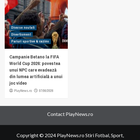
Diverse noutati
Divertisment
Pariuri sportive & cazino
Campanie Betano la FIFA
World Cup 2026: povestea
unui NPC care evadează
din lumea artificială a unui
joc video
PlayNews.ro
07/06/2026
Contact PlayNews.ro
Copyright © 2024 PlayNews.ro Stiri Fotbal, Sport,