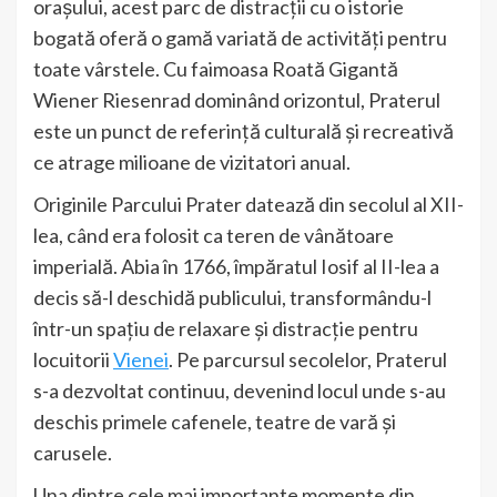
orașului, acest parc de distracții cu o istorie
bogată oferă o gamă variată de activități pentru
toate vârstele. Cu faimoasa Roată Gigantă
Wiener Riesenrad dominând orizontul, Praterul
este un punct de referință culturală și recreativă
ce atrage milioane de vizitatori anual.
Originile Parcului Prater datează din secolul al XII-
lea, când era folosit ca teren de vânătoare
imperială. Abia în 1766, împăratul Iosif al II-lea a
decis să-l deschidă publicului, transformându-l
într-un spațiu de relaxare și distracție pentru
locuitorii
Vienei
. Pe parcursul secolelor, Praterul
s-a dezvoltat continuu, devenind locul unde s-au
deschis primele cafenele, teatre de vară și
carusele.
Una dintre cele mai importante momente din