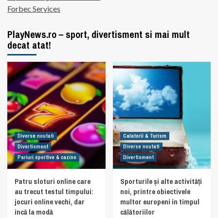
Forbec Services
PlayNews.ro – sport, divertisment si mai mult
decat atat!
Diverse noutati
Calatorii & Turism
Divertisment
Diverse noutati
Pariuri sportive & cazino
Divertisment
Patru sloturi online care
Sporturile și alte activități
au trecut testul timpului:
noi, printre obiectivele
jocuri online vechi, dar
multor europeni în timpul
încă la modă
călătoriilor