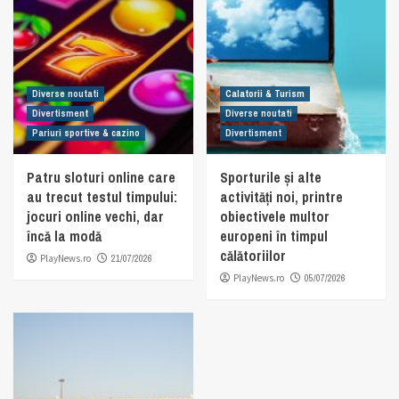
Diverse noutati
Calatorii & Turism
Divertisment
Diverse noutati
Pariuri sportive & cazino
Divertisment
Patru sloturi online care
Sporturile și alte
au trecut testul timpului:
activități noi, printre
jocuri online vechi, dar
obiectivele multor
încă la modă
europeni în timpul
călătoriilor
PlayNews.ro
21/07/2026
PlayNews.ro
05/07/2026