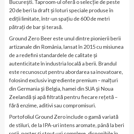
București. Taproom-ul oferă o selecție de peste
20 de beri la draft și loturi speciale produse în
ediții limitate, într-un spațiu de 600 de metri
pătrați de bar și terasă.
Ground Zero Beer este unul dintre pionierii berii
artizanale din România, lansat în 2015 cu misiunea
de a redefini standardele de calitate și
autenticitate în industria locală a berii. Brandul
este recunoscut pentru abordarea sa inovatoare,
folosind exclusiv ingrediente premium – malțuri
din Germania și Belgia, hamei din SUA și Noua
Zeelandă și apă filtrată pentru fiecare rețetă –
fără enzime, aditivi sau compromisuri.
Portofoliul Ground Zero include o gamă variată
de stiluri, de la IPA-uri intens aromate, până la beri
roșii, porter și stout-uri complexe, disponibile în