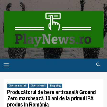
Skip
to
content
Primary
Menu
Diverse noutati
Divertisment
Shopping
Producătorul de bere artizanală Ground
Zero marchează 10 ani de la primul IPA
produs în România