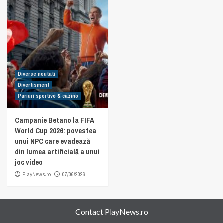
Diverse noutati
Divertisment
Pariuri sportive & cazino
Campanie Betano la FIFA
World Cup 2026: povestea
unui NPC care evadează
din lumea artificială a unui
joc video
PlayNews.ro
07/06/2026
Contact PlayNews.ro