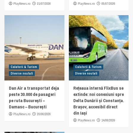
PlayNews.ro
21/07/2026
PlayNews.ro
05/07/2026
Calatorii & Turism
Calatorii & Turism
Diverse noutati
Diverse noutati
Dan Air a transportat deja
Rețeaua internă FlixBus se
peste 30.000 de pasageri
extinde: noi conexiuni spre
pe ruta București –
Delta Dunării și Constanța.
Damasc – București
Brașov, accesibil direct
din Iași
PlayNews.ro
20/06/2026
PlayNews.ro
14/06/2026