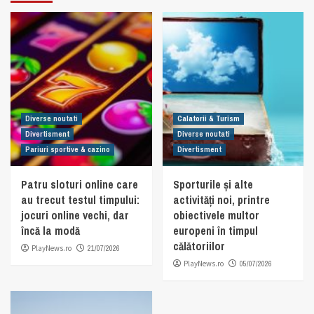
Diverse noutati
Calatorii & Turism
Divertisment
Diverse noutati
Pariuri sportive & cazino
Divertisment
Patru sloturi online care
Sporturile și alte
au trecut testul timpului:
activități noi, printre
jocuri online vechi, dar
obiectivele multor
încă la modă
europeni în timpul
călătoriilor
PlayNews.ro
21/07/2026
PlayNews.ro
05/07/2026