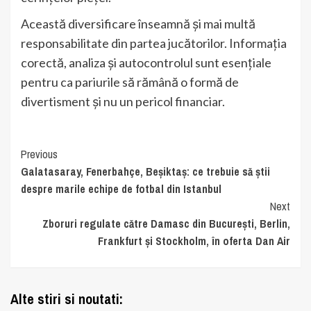
Această diversificare înseamnă și mai multă
responsabilitate din partea jucătorilor. Informația
corectă, analiza și autocontrolul sunt esențiale
pentru ca pariurile să rămână o formă de
divertisment și nu un pericol financiar.
Continue
Previous
Galatasaray, Fenerbahçe, Beşiktaş: ce trebuie să știi
Reading
despre marile echipe de fotbal din Istanbul
Next
Zboruri regulate către Damasc din București, Berlin,
Frankfurt și Stockholm, în oferta Dan Air
Alte stiri si noutati: