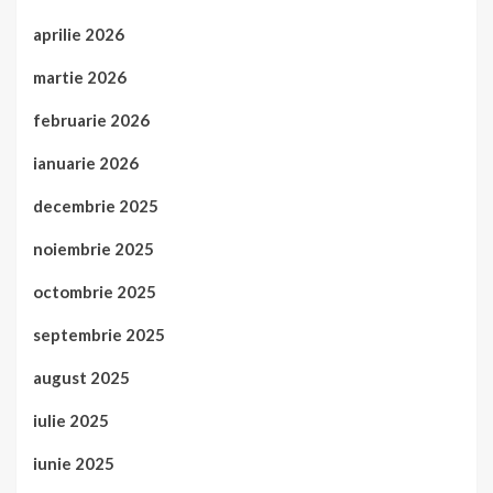
aprilie 2026
martie 2026
februarie 2026
ianuarie 2026
decembrie 2025
noiembrie 2025
octombrie 2025
septembrie 2025
august 2025
iulie 2025
iunie 2025