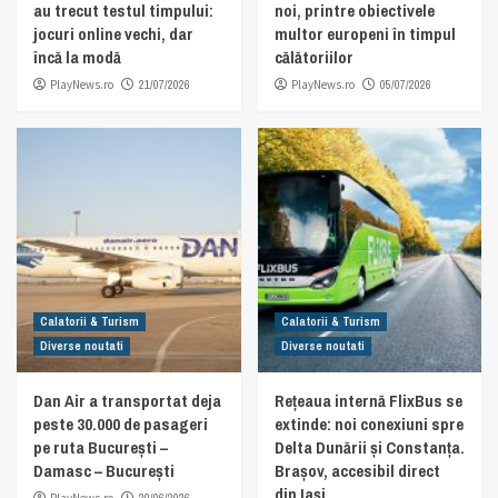
au trecut testul timpului:
noi, printre obiectivele
jocuri online vechi, dar
multor europeni în timpul
încă la modă
călătoriilor
PlayNews.ro
21/07/2026
PlayNews.ro
05/07/2026
Calatorii & Turism
Calatorii & Turism
Diverse noutati
Diverse noutati
Dan Air a transportat deja
Rețeaua internă FlixBus se
peste 30.000 de pasageri
extinde: noi conexiuni spre
pe ruta București –
Delta Dunării și Constanța.
Damasc – București
Brașov, accesibil direct
din Iași
PlayNews.ro
20/06/2026