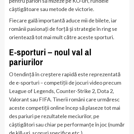
pentru pariori să mizeze pe KO-uri, rundele
câștigătoare sau metode de victorie.
Fiecare gală importantă aduce mii de bilete, iar
românii pasionați de forță și strategie în ring se
orientează tot mai mult către aceste sporturi.
E-sporturi – noul val al
pariurilor
O tendință în creștere rapidă este reprezentată
de e-sporturi – competiții de jocuri video precum
League of Legends, Counter-Strike 2, Dota 2,
Valorant sau FIFA. Tinerii români care urmăresc
aceste competiții online încep să plaseze tot mai
des pariuri pe rezultatele meciurilor, pe
câștigători sau chiar pe performanțe în joc (număr
de kill-uri, scoruri specifice etc.).