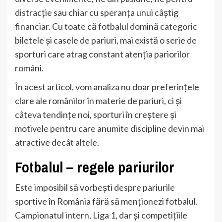
distracție sau chiar cu speranța unui câștig
financiar. Cu toate că fotbalul domină categoric
biletele și casele de pariuri, mai există o serie de
sporturi care atrag constant atenția pariorilor
români.
În acest articol, vom analiza nu doar preferințele
clare ale românilor în materie de pariuri, ci și
câteva tendințe noi, sporturi în creștere și
motivele pentru care anumite discipline devin mai
atractive decât altele.
Fotbalul – regele pariurilor
Este imposibil să vorbești despre pariurile
sportive în România fără să menționezi fotbalul.
Campionatul intern, Liga 1, dar și competițiile