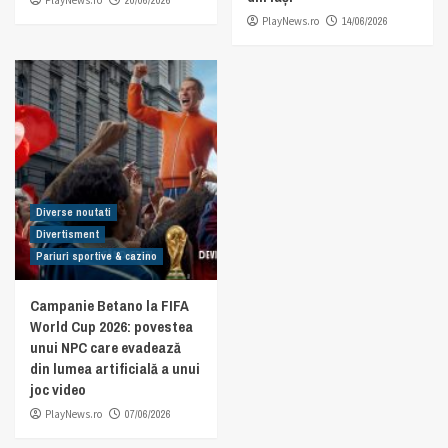
PlayNews.ro
14/06/2026
Diverse noutati
Divertisment
Pariuri sportive & cazino
Campanie Betano la FIFA
World Cup 2026: povestea
unui NPC care evadează
din lumea artificială a unui
joc video
PlayNews.ro
07/06/2026