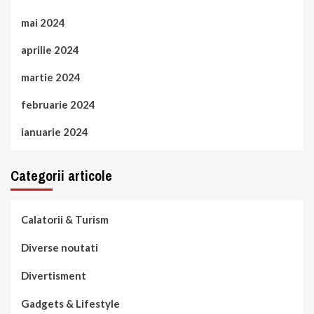
mai 2024
aprilie 2024
martie 2024
februarie 2024
ianuarie 2024
Categorii articole
Calatorii & Turism
Diverse noutati
Divertisment
Gadgets & Lifestyle