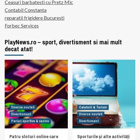
Ceasuri barbatesti cu Pretz Mic
Contabil Constanta
reparatii frigidere Bucuresti
Forbec Services
PlayNews.ro – sport, divertisment si mai mult
decat atat!
Diverse noutati
Calatorii & Turism
Divertisment
Diverse noutati
Pariuri sportive & cazino
Divertisment
Patru sloturi online care
Sporturile și alte activități