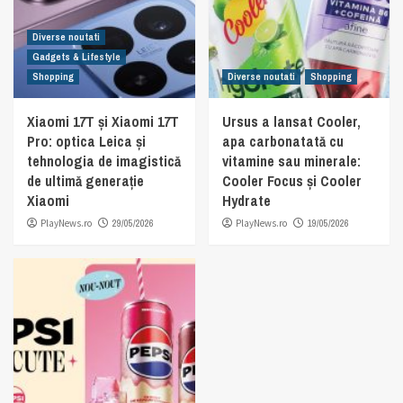
Diverse noutati
Gadgets & Lifestyle
Shopping
Diverse noutati
Shopping
Xiaomi 17T și Xiaomi 17T
Ursus a lansat Cooler,
Pro: optica Leica și
apa carbonatată cu
tehnologia de imagistică
vitamine sau minerale:
de ultimă generație
Cooler Focus și Cooler
Xiaomi
Hydrate
PlayNews.ro
29/05/2026
PlayNews.ro
19/05/2026