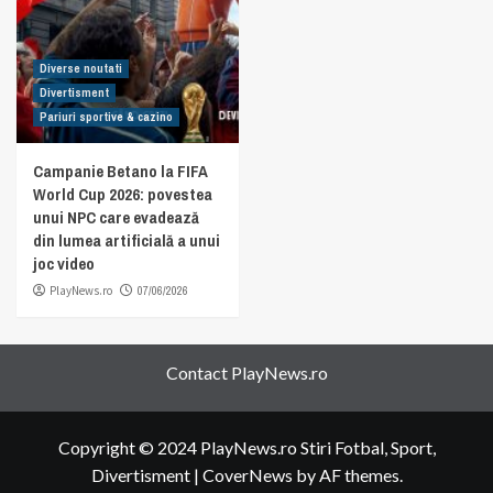
Diverse noutati
Divertisment
Pariuri sportive & cazino
Campanie Betano la FIFA
World Cup 2026: povestea
unui NPC care evadează
din lumea artificială a unui
joc video
PlayNews.ro
07/06/2026
Contact PlayNews.ro
Copyright © 2024 PlayNews.ro Stiri Fotbal, Sport,
Divertisment
|
CoverNews
by AF themes.