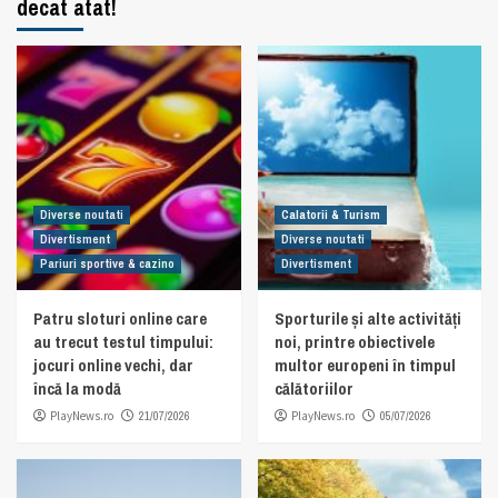
decat atat!
Diverse noutati
Calatorii & Turism
Divertisment
Diverse noutati
Pariuri sportive & cazino
Divertisment
Patru sloturi online care
Sporturile și alte activități
au trecut testul timpului:
noi, printre obiectivele
jocuri online vechi, dar
multor europeni în timpul
încă la modă
călătoriilor
PlayNews.ro
21/07/2026
PlayNews.ro
05/07/2026