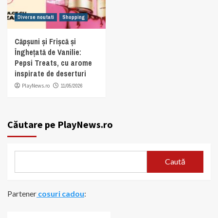
Diverse noutati
Shopping
Căpșuni și Frișcă și
Înghețată de Vanilie:
Pepsi Treats, cu arome
inspirate de deserturi
PlayNews.ro
11/05/2026
Căutare pe PlayNews.ro
Caută
Partener
cosuri cadou
: