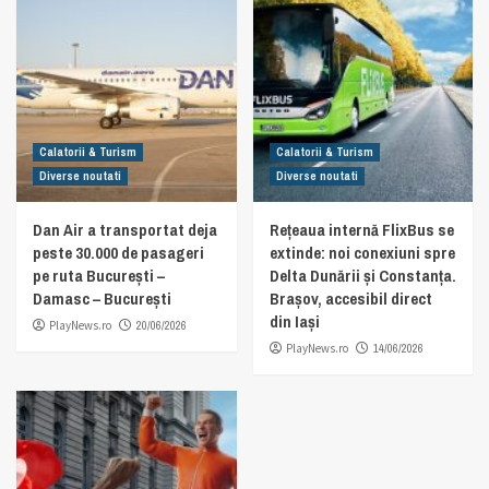
Calatorii & Turism
Calatorii & Turism
Diverse noutati
Diverse noutati
Dan Air a transportat deja
Rețeaua internă FlixBus se
peste 30.000 de pasageri
extinde: noi conexiuni spre
pe ruta București –
Delta Dunării și Constanța.
Damasc – București
Brașov, accesibil direct
din Iași
PlayNews.ro
20/06/2026
PlayNews.ro
14/06/2026