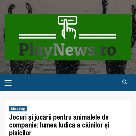
Skip
to
content
Primary
Menu
Shopping
Jocuri și jucării pentru animalele de
companie: lumea ludică a câinilor și
pisicilor