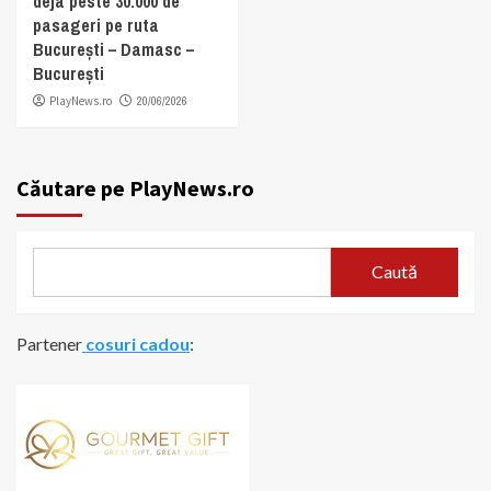
deja peste 30.000 de
pasageri pe ruta
București – Damasc –
București
PlayNews.ro
20/06/2026
Căutare pe PlayNews.ro
Caută
Partener
cosuri cadou
: