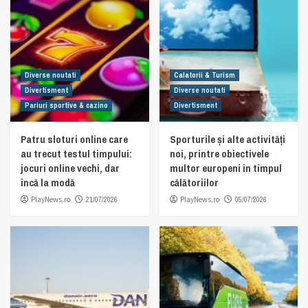
Diverse noutati
Calatorii & Turism
Divertisment
Diverse noutati
Pariuri sportive & cazino
Divertisment
Patru sloturi online care
Sporturile și alte activități
au trecut testul timpului:
noi, printre obiectivele
jocuri online vechi, dar
multor europeni în timpul
încă la modă
călătoriilor
PlayNews.ro
21/07/2026
PlayNews.ro
05/07/2026