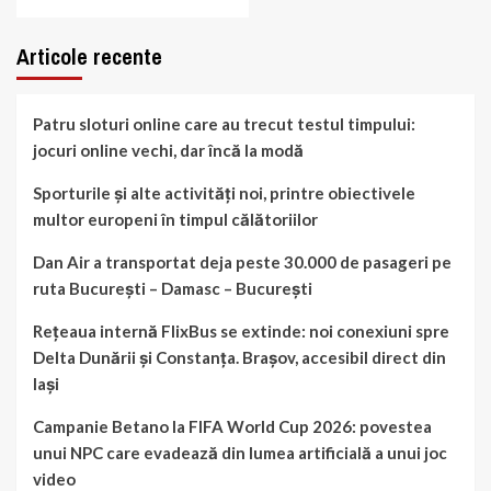
Articole recente
Patru sloturi online care au trecut testul timpului:
jocuri online vechi, dar încă la modă
Sporturile și alte activități noi, printre obiectivele
multor europeni în timpul călătoriilor
Dan Air a transportat deja peste 30.000 de pasageri pe
ruta București – Damasc – București
Rețeaua internă FlixBus se extinde: noi conexiuni spre
Delta Dunării și Constanța. Brașov, accesibil direct din
Iași
Campanie Betano la FIFA World Cup 2026: povestea
unui NPC care evadează din lumea artificială a unui joc
video