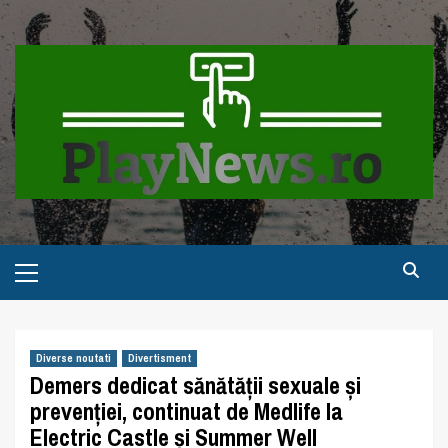
Skip
to
content
Primary
Menu
Diverse noutati
Divertisment
Demers dedicat sănătății sexuale și
prevenției, continuat de Medlife la
Electric Castle și Summer Well