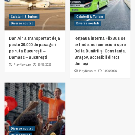
Calatorii & Turism
Calatorii & Turism
Diverse noutati
Diverse noutati
Dan Air a transportat deja
Rețeaua internă FlixBus se
peste 30.000 de pasageri
extinde: noi conexiuni spre
pe ruta București –
Delta Dunării și Constanța.
Damasc – București
Brașov, accesibil direct
din Iași
PlayNews.ro
20/06/2026
PlayNews.ro
14/06/2026
Diverse noutati
Divertisment