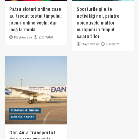
Patru sloturi online care
Sporturile și alte
au trecut testul timpului:
activități noi, printre
jocuri online vechi, dar
obiectivele multor
încă la modă
europeni în timpul
călătoriilor
PlayNews.ro
21/07/2026
PlayNews.ro
05/07/2026
Calatorii & Turism
Diverse noutati
Dan Air a transportat