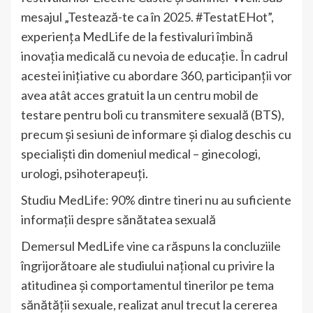
mesajul „Testează-te ca în 2025. #TestatEHot”,
experiența MedLife de la festivaluri îmbină
inovația medicală cu nevoia de educație. În cadrul
acestei inițiative cu abordare 360, participanții vor
avea atât acces gratuit la un centru mobil de
testare pentru boli cu transmitere sexuală (BTS),
precum și sesiuni de informare și dialog deschis cu
specialiști din domeniul medical – ginecologi,
urologi, psihoterapeuți.
Studiu MedLife: 90% dintre tineri nu au suficiente
informații despre sănătatea sexuală
Demersul MedLife vine ca răspuns la concluziile
îngrijorătoare ale studiului național cu privire la
atitudinea și comportamentul tinerilor pe tema
sănătății sexuale, realizat anul trecut la cererea