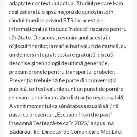
adaptate contextului actual. Studiul pe care l-am
realizat arată o lipsă majoră de cunoștințe în
rândul tinerilor privind BTS, iar acest gol
informațional se traduce în decizii riscante pentru
sănătate. De aceea, revenim anul acesta în
mijlocul tinerilor, la marile festivaluri de muzică, cu
un demers integrat: testare gratuită, discuții
deschise și tehnologii de ultimă generație,
precum dronele pentru transportul probelor.
Prevenția trebuie să fie parte din conversația
publică, iar festivalurile sunt un punct de pornire
relevant, unde încurajăm distracția responsabilă.
A venit momentul ca sănătatea sexuală să țină
pasul cu prezentul. „Escpape from the past”
înseamnă Testează-te ca în 2025,” a spus Ina
Bădărău-Ilie, Director de Comunicare MedLife.