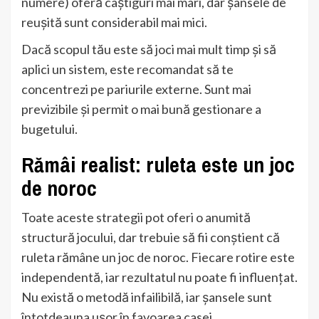
numere) oferă câștiguri mai mari, dar șansele de
reușită sunt considerabil mai mici.
Dacă scopul tău este să joci mai mult timp și să
aplici un sistem, este recomandat să te
concentrezi pe pariurile externe. Sunt mai
previzibile și permit o mai bună gestionare a
bugetului.
Rămâi realist: ruleta este un joc
de noroc
Toate aceste strategii pot oferi o anumită
structură jocului, dar trebuie să fii conștient că
ruleta rămâne un joc de noroc. Fiecare rotire este
independentă, iar rezultatul nu poate fi influențat.
Nu există o metodă infailibilă, iar șansele sunt
întotdeauna ușor în favoarea casei.