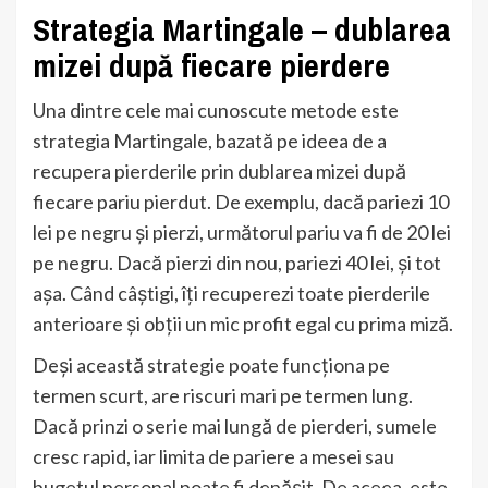
Strategia Martingale – dublarea
mizei după fiecare pierdere
Una dintre cele mai cunoscute metode este
strategia Martingale, bazată pe ideea de a
recupera pierderile prin dublarea mizei după
fiecare pariu pierdut. De exemplu, dacă pariezi 10
lei pe negru și pierzi, următorul pariu va fi de 20 lei
pe negru. Dacă pierzi din nou, pariezi 40 lei, și tot
așa. Când câștigi, îți recuperezi toate pierderile
anterioare și obții un mic profit egal cu prima miză.
Deși această strategie poate funcționa pe
termen scurt, are riscuri mari pe termen lung.
Dacă prinzi o serie mai lungă de pierderi, sumele
cresc rapid, iar limita de pariere a mesei sau
bugetul personal poate fi depășit. De aceea, este