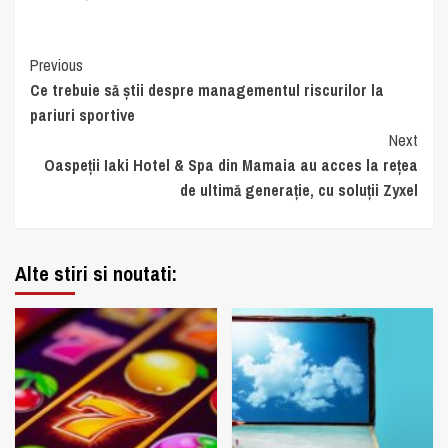
Continue
Previous
Ce trebuie să știi despre managementul riscurilor la
Reading
pariuri sportive
Next
Oaspeții Iaki Hotel & Spa din Mamaia au acces la rețea
de ultimă generație, cu soluții Zyxel
Alte stiri si noutati: