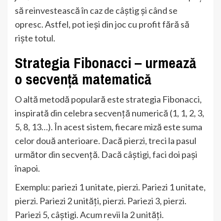
să reinvestească în caz de câștig și când se
opresc. Astfel, pot ieși din joc cu profit fără să
riște totul.
Strategia Fibonacci – urmează
o secvență matematică
O altă metodă populară este strategia Fibonacci,
inspirată din celebra secvență numerică (1, 1, 2, 3,
5, 8, 13…). În acest sistem, fiecare miză este suma
celor două anterioare. Dacă pierzi, treci la pasul
următor din secvență. Dacă câștigi, faci doi pași
înapoi.
Exemplu: pariezi 1 unitate, pierzi. Pariezi 1 unitate,
pierzi. Pariezi 2 unități, pierzi. Pariezi 3, pierzi.
Pariezi 5, câștigi. Acum revii la 2 unități.