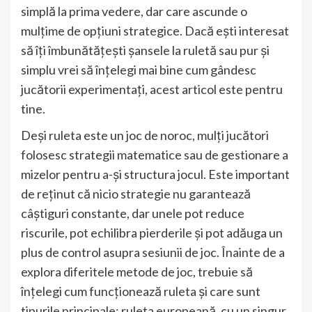
simplă la prima vedere, dar care ascunde o
mulțime de opțiuni strategice. Dacă ești interesat
să îți îmbunătățești șansele la ruletă sau pur și
simplu vrei să înțelegi mai bine cum gândesc
jucătorii experimentați, acest articol este pentru
tine.
Deși ruleta este un joc de noroc, mulți jucători
folosesc strategii matematice sau de gestionare a
mizelor pentru a-și structura jocul. Este important
de reținut că nicio strategie nu garantează
câștiguri constante, dar unele pot reduce
riscurile, pot echilibra pierderile și pot adăuga un
plus de control asupra sesiunii de joc. Înainte de a
explora diferitele metode de joc, trebuie să
înțelegi cum funcționează ruleta și care sunt
tipurile principale: ruleta europeană, cu un singur