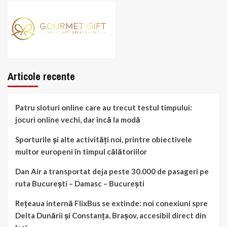
Articole recente
Patru sloturi online care au trecut testul timpului:
jocuri online vechi, dar încă la modă
Sporturile și alte activități noi, printre obiectivele
multor europeni în timpul călătoriilor
Dan Air a transportat deja peste 30.000 de pasageri pe
ruta București – Damasc – București
Rețeaua internă FlixBus se extinde: noi conexiuni spre
Delta Dunării și Constanța. Brașov, accesibil direct din