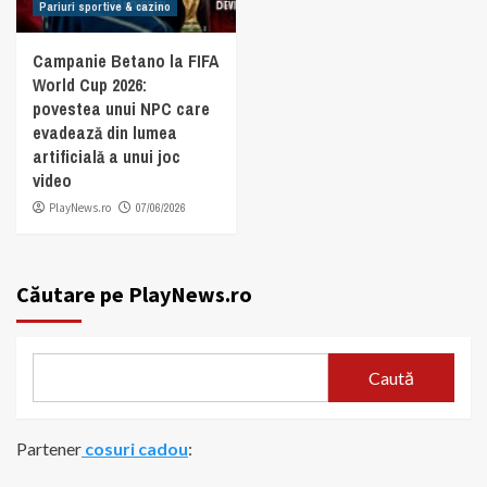
Pariuri sportive & cazino
Campanie Betano la FIFA
World Cup 2026:
povestea unui NPC care
evadează din lumea
artificială a unui joc
video
PlayNews.ro
07/06/2026
Căutare pe PlayNews.ro
Caută
Partener
cosuri cadou
: