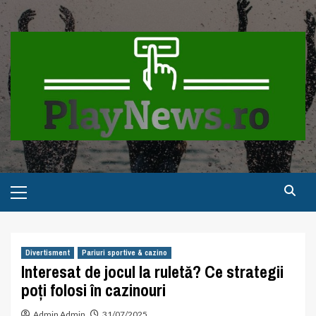
Skip
to
content
Primary
Menu
Divertisment
Pariuri sportive & cazino
Interesat de jocul la ruletă? Ce strategii
poți folosi în cazinouri
Admin Admin
31/07/2025