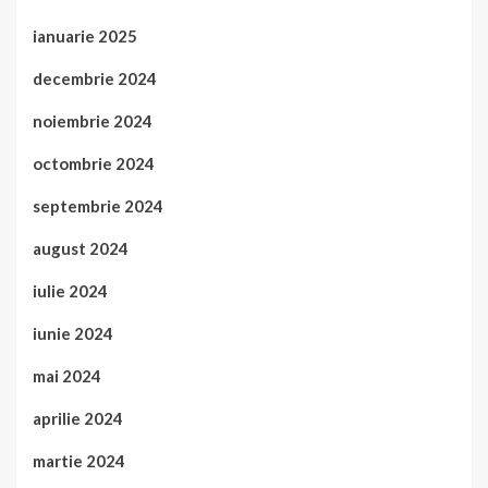
ianuarie 2025
decembrie 2024
noiembrie 2024
octombrie 2024
septembrie 2024
august 2024
iulie 2024
iunie 2024
mai 2024
aprilie 2024
martie 2024