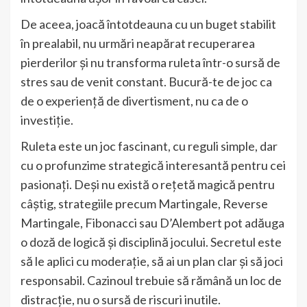
De aceea, joacă întotdeauna cu un buget stabilit
în prealabil, nu urmări neapărat recuperarea
pierderilor și nu transforma ruleta într-o sursă de
stres sau de venit constant. Bucură-te de joc ca
de o experiență de divertisment, nu ca de o
investiție.
Ruleta este un joc fascinant, cu reguli simple, dar
cu o profunzime strategică interesantă pentru cei
pasionați. Deși nu există o rețetă magică pentru
câștig, strategiile precum Martingale, Reverse
Martingale, Fibonacci sau D’Alembert pot adăuga
o doză de logică și disciplină jocului. Secretul este
să le aplici cu moderație, să ai un plan clar și să joci
responsabil. Cazinoul trebuie să rămână un loc de
distracție, nu o sursă de riscuri inutile.