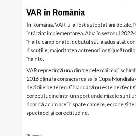
VAR în România
În România, VAR-ul a fost așteptat ani de zile, î
întârziat implementarea. Abia în sezonul 2022-2
în alte campionate, debutul său a adus atât con
discuțiile, majoritatea antrenorilor și jucători
înainte.
VAR reprezintă una dintre cele mai mari schimbă
2016 până la consacrarea sa la Cupa Mondială d
deciziile pe teren. Chiar dacă nu este perfect 
corectitudine într-un sport unde mizele sunt uri
doar că acum are în spate camere, ecrane și teh
spectacol și corectitudine.
Previous