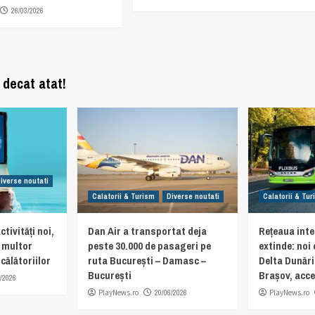
26/03/2026
 decat atat!
iverse noutati
Calatorii & Turism
Diverse noutati
Calatorii & Tu
ctivități noi,
Dan Air a transportat deja
Rețeaua inte
e multor
peste 30.000 de pasageri pe
extinde: noi
călătoriilor
ruta București – Damasc –
Delta Dunări
București
Brașov, acces
/2026
PlayNews.ro
20/06/2026
PlayNews.ro