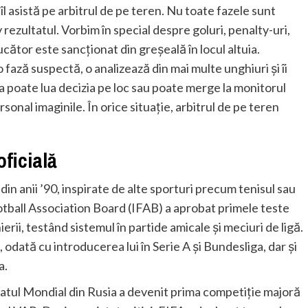
l asistă pe arbitrul de pe teren. Nu toate fazele sunt
v rezultatul. Vorbim în special despre goluri, penalty-uri,
ucător este sancționat din greșeală în locul altuia.
ază suspectă, o analizează din mai multe unghiuri și îi
ta poate lua decizia pe loc sau poate merge la monitorul
rsonal imaginile. În orice situație, arbitrul de pe teren
oficială
din anii ’90, inspirate de alte sporturi precum tenisul sau
ootball Association Board (IFAB) a aprobat primele teste
ierii, testând sistemul în partide amicale și meciuri de ligă.
odată cu introducerea lui în Serie A și Bundesliga, dar și
a.
tul Mondial din Rusia a devenit prima competiție majoră