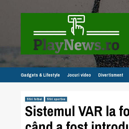
Skip
to
content
Gadgets & Lifestyle
Jocuri video
Divertisment
Stiri fotbal
Stiri sportive
Sistemul VAR la fo
când a fost introd