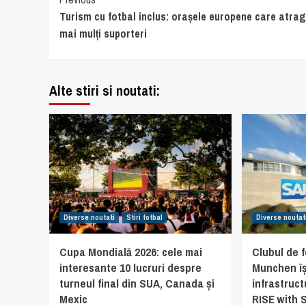
Continue
Turism cu fotbal inclus: orașele europene care atrag
Reading
mai mulți suporteri
Alte stiri si noutati:
Diverse noutati
Stiri fotbal
Diverse noutat
Cupa Mondială 2026: cele mai
Clubul de 
interesante 10 lucruri despre
Munchen î
turneul final din SUA, Canada și
infrastruct
Mexic
RISE with 