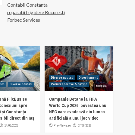
Contabil Constanta
reparatii frigidere Bucuresti
Forbec Services
Diverse noutati
Divertisment
rism
Diverse noutati
Pariuri sportive & cazino
rnă FlixBus se
Campanie Betano la FIFA
 conexiuni spre
World Cup 2026: povestea unui
i și Constanța.
NPC care evadează din lumea
ibil direct din Iași
artificială a unui joc video
14/06/2026
PlayNews.ro
07/06/2026