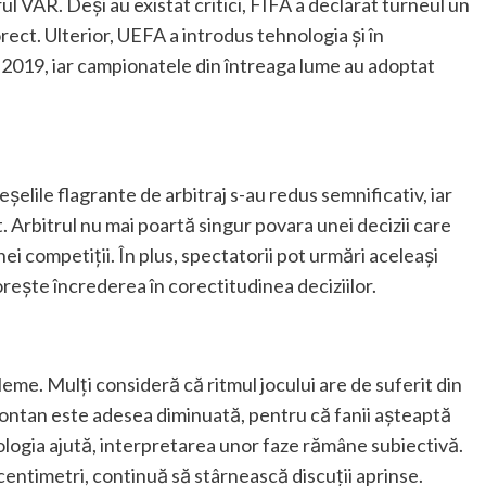
ul VAR. Deși au existat critici, FIFA a declarat turneul un
orect. Ulterior, UEFA a introdus tehnologia și în
019, iar campionatele din întreaga lume au adoptat
șelile flagrante de arbitraj s-au redus semnificativ, iar
. Arbitrul nu mai poartă singur povara unei decizii care
ei competiții. În plus, spectatorii pot urmări aceleași
orește încrederea în corectitudinea deciziilor.
eme. Mulți consideră că ritmul jocului are de suferit din
pontan este adesea diminuată, pentru că fanii așteaptă
nologia ajută, interpretarea unor faze rămâne subiectivă.
va centimetri, continuă să stârnească discuții aprinse.