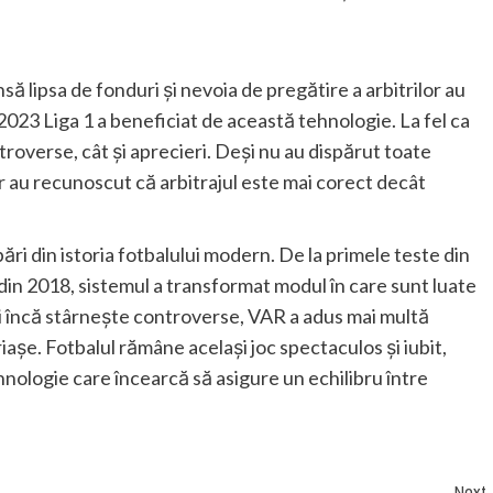
nsă lipsa de fonduri și nevoia de pregătire a arbitrilor au
023 Liga 1 a beneficiat de această tehnologie. La fel ca
troverse, cât și aprecieri. Deși nu au dispărut toate
lor au recunoscut că arbitrajul este mai corect decât
ri din istoria fotbalului modern. De la primele teste din
in 2018, sistemul a transformat modul în care sunt luate
și încă stârnește controverse, VAR a adus mai multă
așe. Fotbalul rămâne același joc spectaculos și iubit,
nologie care încearcă să asigure un echilibru între
Next