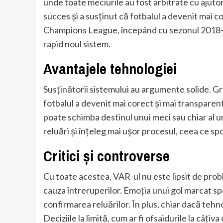
unde toate meciurile au fost arbitrate cu ajutor
succes și a susținut că fotbalul a devenit mai c
Champions League, începând cu sezonul 2018-2
rapid noul sistem.
Avantajele tehnologiei
Susținătorii sistemului au argumente solide. Gre
fotbalul a devenit mai corect și mai transparent
poate schimba destinul unui meci sau chiar al un
reluări și înțeleg mai ușor procesul, ceea ce sp
Critici și controverse
Cu toate acestea, VAR-ul nu este lipsit de probl
cauza întreruperilor. Emoția unui gol marcat s
confirmarea reluărilor. În plus, chiar dacă teh
Deciziile la limită, cum ar fi ofsaidurile la câți