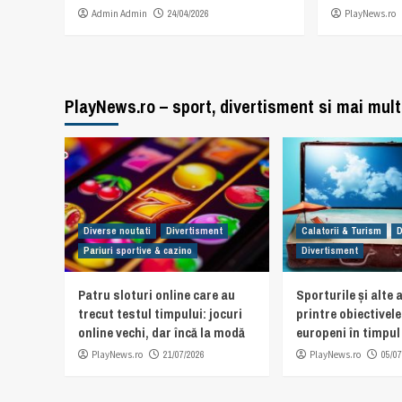
Admin Admin
24/04/2026
PlayNews.ro
PlayNews.ro – sport, divertisment si mai mult
Diverse noutati
Divertisment
Calatorii & Turism
D
Pariuri sportive & cazino
Divertisment
Patru sloturi online care au
Sporturile și alte a
trecut testul timpului: jocuri
printre obiectivel
online vechi, dar încă la modă
europeni în timpul 
PlayNews.ro
21/07/2026
PlayNews.ro
05/07