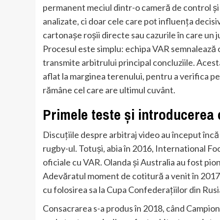
permanent meciul dintr-o cameră de control și î
analizate, ci doar cele care pot influența decisi
cartonașe roșii directe sau cazurile în care un j
Procesul este simplu: echipa VAR semnalează o f
transmite arbitrului principal concluziile. Aces
aflat la marginea terenului, pentru a verifica pe
rămâne cel care are ultimul cuvânt.
Primele teste și introducerea 
Discuțiile despre arbitraj video au început încă 
rugby-ul. Totuși, abia în 2016, International F
oficiale cu VAR. Olanda și Australia au fost pion
Adevăratul moment de cotitură a venit în 2017, 
cu folosirea sa la Cupa Confederațiilor din Rusi
Consacrarea s-a produs în 2018, când Campiona