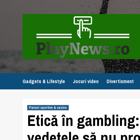
Skip
to
content
Gadgets & Lifestyle
Jocuri video
Divertisment
Pariuri sportive & cazino
Etică în gambling:
vedetele să nu pr