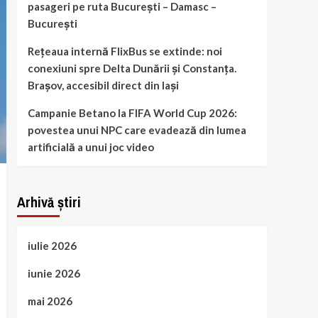
pasageri pe ruta București – Damasc –
București
Rețeaua internă FlixBus se extinde: noi
conexiuni spre Delta Dunării și Constanța.
Brașov, accesibil direct din Iași
Campanie Betano la FIFA World Cup 2026:
povestea unui NPC care evadează din lumea
artificială a unui joc video
Arhivă știri
iulie 2026
iunie 2026
mai 2026