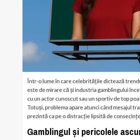
Într-o lume în care celebritățile dictează trendu
este de mirare că și industria gamblingului înce
cu un actor cunoscut sau un sportiv de top poate
Totuși, problema apare atunci când mesajul tran
prezintă ca pe o distracție lipsită de consecințe
Gamblingul și pericolele asc