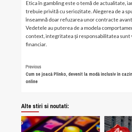
Etica în gambling este o temă de actualitate, i
trebuie privită cu seriozitate. Alegerea de a sp
înseamnă doar refuzarea unor contracte avantajoa
Vedetele au puterea de a modela comportamente
context, integritatea și responsabilitatea sunt
financiar.
Continue
Previous
Cum se joacă Plinko, devenit la modă inclusiv în cazi
Reading
online
Alte stiri si noutati: