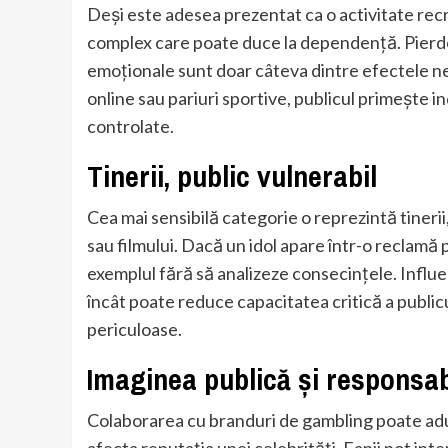
Deși este adesea prezentat ca o activitate rec
complex care poate duce la dependență. Pierder
emoționale sunt doar câteva dintre efectele n
online sau pariuri sportive, publicul primește in
controlate.
Tinerii, public vulnerabil
Cea mai sensibilă categorie o reprezintă tinerii
sau filmului. Dacă un idol apare într-o reclamă 
exemplul fără să analizeze consecințele. Influ
încât poate reduce capacitatea critică a public
periculoase.
Imaginea publică și responsab
Colaborarea cu branduri de gambling poate adu
afecta reputația unei celebrități. Fanii pot int