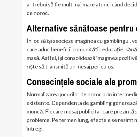
ar trebui să fie mult mai mare atunci când deci
de noroc.
Alternative sănătoase pentru 
În loc să își asocieze imaginea cu gamblingul,
care aduc beneficii comunității: educație, sănă
masă. Astfel, își consolidează imaginea pozitivă 
riște să transmită un mesaj periculos.
Consecințele sociale ale prom
Normalizarea jocurilor de noroc prin intermediu
existente. Dependența de gambling generează da
muncă. Fiecare mesaj publicitar care prezintă 
probleme. Pe termen lung, efectele se resimt nu 
întregi.