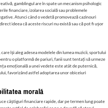
reativă, gamblingul are în spate un mecanism psihologic
ile financiare, izolarea socială sau problemele
egative. Atunci când o vedetă promovează cazinouri
direct ideea că aceste riscuri nu există sau că pot fi ușor
, care își aleg adesea modelele din lumea muzicii, sportului
pentru o platformă de pariuri, fanii sunt tentați să urmeze
ența emoțională a unei vedete este atât de puternică,
ului, favorizând astfel adoptarea unor obiceiuri
ilitatea morală
ce câștiguri financiare rapide, dar pe termen lung poate
erpreta astfel de colaborări ca pe o dovadă că starul