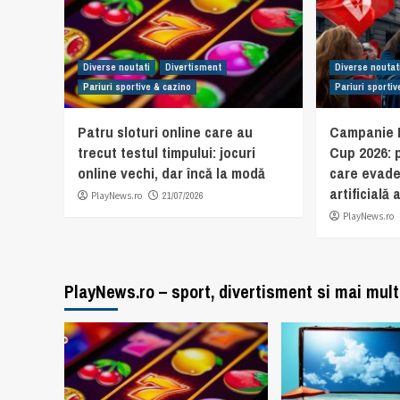
Diverse noutati
Divertisment
Diverse noutat
Pariuri sportive & cazino
Pariuri sporti
Patru sloturi online care au
Campanie B
trecut testul timpului: jocuri
Cup 2026: 
online vechi, dar încă la modă
care evade
artificială 
PlayNews.ro
21/07/2026
PlayNews.ro
PlayNews.ro – sport, divertisment si mai mult