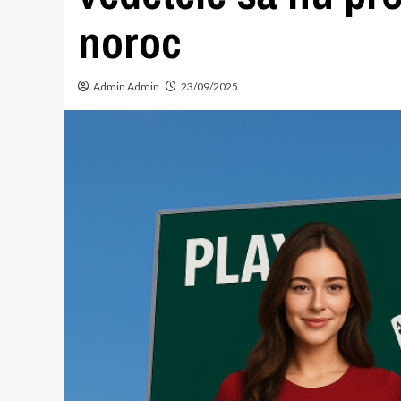
noroc
Admin Admin
23/09/2025