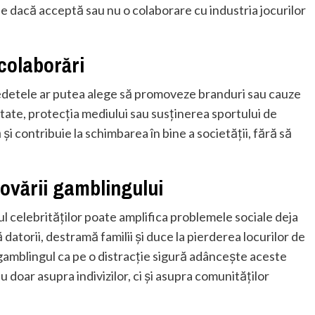
de dacă acceptă sau nu o colaborare cu industria jocurilor
colaborări
 vedetele ar putea alege să promoveze branduri sau cauze
tate, protecția mediului sau susținerea sportului de
și contribuie la schimbarea în bine a societății, fără să
ovării gamblingului
l celebrităților poate amplifica problemele sociale deja
torii, destramă familii și duce la pierderea locurilor de
gamblingul ca pe o distracție sigură adâncește aceste
doar asupra indivizilor, ci și asupra comunităților