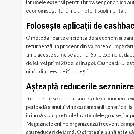
iar unele extensii pentru browser pot aplica aut
economisești fără niciun efort suplimentar.
Folosește aplicații de cashba
O metodă foarte eficientă de a economisi bani es
returnează un procent din valoarea cumpărături
timp aceste sume se adună. Spre exemplu, dacă 
de lei, vei primi 20 de lei înapoi. Cashback-ul 
nimic din ceea ce îți dorești.
Așteaptă reducerile sezoniere
Reducerile sezoniere sunt și ele un moment ex
perioadă a anului vine cu campanii tematice: la sf
în iarnă scad prețurile la articolele groase, ia
Magazinele online organizează frecvent campa
sau reduceri de iarnă. O strategie bună este să 