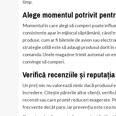
timp.
Alege momentul potrivit pent
Momentul în care alegi să cumperi poate influenț
consistente apar în mijlocul săptămânii, când 
produse, cum ar fi biletele de avion sau electron
strategie utilă este să adaugi produsul dorit în c
comanda. Unele magazine trimit automat un emai
convinge să cumperi.
Verifică recenziile și reputați
Un preț mic nu valorează nimic dacă produsul e
încredere. Citește părerile altor clienți, verifi
recenzii sau care promit reduceri exagerate. P
frecvente decât pare, iar prevenția este cea 