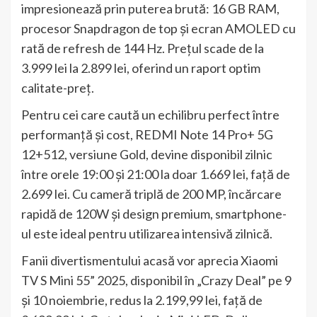
impresionează prin puterea brută: 16 GB RAM,
procesor Snapdragon de top și ecran AMOLED cu
rată de refresh de 144 Hz. Prețul scade de la
3.999 lei la 2.899 lei, oferind un raport optim
calitate-preț.
Pentru cei care caută un echilibru perfect între
performanță și cost, REDMI Note 14 Pro+ 5G
12+512, versiune Gold, devine disponibil zilnic
între orele 19:00 și 21:00 la doar 1.669 lei, față de
2.699 lei. Cu cameră triplă de 200 MP, încărcare
rapidă de 120W și design premium, smartphone-
ul este ideal pentru utilizarea intensivă zilnică.
Fanii divertismentului acasă vor aprecia Xiaomi
TV S Mini 55” 2025, disponibil în „Crazy Deal” pe 9
și 10 noiembrie, redus la 2.199,99 lei, față de