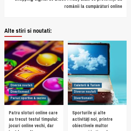
românii la cumpărături online
Alte stiri si noutati:
Diverse noutati
Calatorii & Turism
Divertisment
Diverse noutati
Pariuri sportive & cazino
Divertisment
Patru sloturi online care
Sporturile și alte
au trecut testul timpului:
activități noi, printre
jocuri online vechi, dar
obiectivele multor