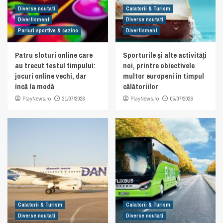
Diverse noutati
Calatorii & Turism
Divertisment
Diverse noutati
Pariuri sportive & cazino
Divertisment
Patru sloturi online care
Sporturile și alte activități
au trecut testul timpului:
noi, printre obiectivele
jocuri online vechi, dar
multor europeni în timpul
încă la modă
călătoriilor
PlayNews.ro
21/07/2026
PlayNews.ro
05/07/2026
Calatorii & Turism
Calatorii & Turism
Diverse noutati
Diverse noutati