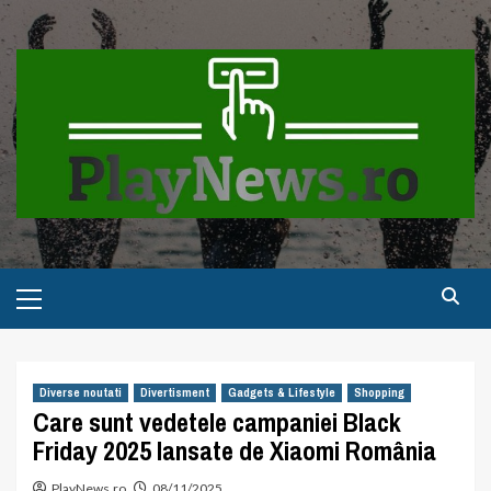
Skip
to
content
Primary
Menu
Diverse noutati
Divertisment
Gadgets & Lifestyle
Shopping
Care sunt vedetele campaniei Black
Friday 2025 lansate de Xiaomi România
PlayNews.ro
08/11/2025