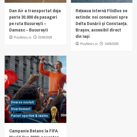
Dan Air a transportat deja
Rețeaua internă FlixBus se
peste 30.000 de pasageri
extinde: noi conexiuni spre
pe ruta București –
Delta Dunării și Constanța.
Damasc – București
Brașov, accesibil direct
din Iași
PlayNews.ro
20/06/2026
PlayNews.ro
14/06/2026
Diverse noutati
Divertisment
Pariuri sportive & cazino
Campanie Betano la FIFA