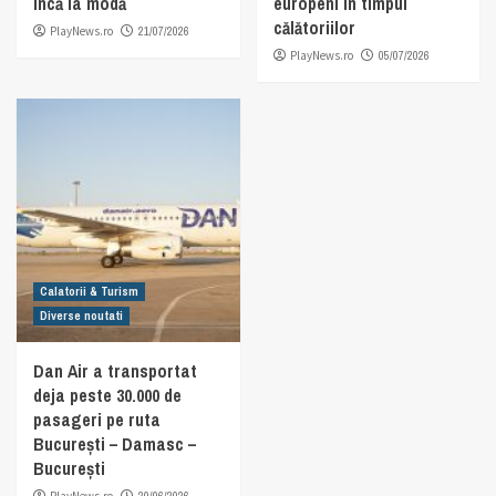
încă la modă
europeni în timpul
călătoriilor
PlayNews.ro
21/07/2026
PlayNews.ro
05/07/2026
Calatorii & Turism
Diverse noutati
Dan Air a transportat
deja peste 30.000 de
pasageri pe ruta
București – Damasc –
București