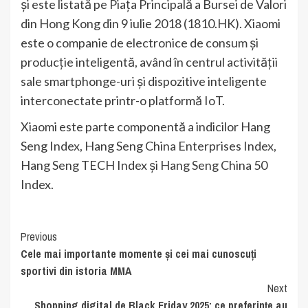
și este listată pe Piața Principală a Bursei de Valori
din Hong Kong din 9 iulie 2018 (1810.HK). Xiaomi
este o companie de electronice de consum și
producție inteligentă, având în centrul activității
sale smartphonge-uri și dispozitive inteligente
interconectate printr-o platformă IoT.
Xiaomi este parte componentă a indicilor Hang
Seng Index, Hang Seng China Enterprises Index,
Hang Seng TECH Index și Hang Seng China 50
Index.
Continue
Previous
Cele mai importante momente și cei mai cunoscuți
Reading
sportivi din istoria MMA
Next
Shopping digital de Black Friday 2025: ce preferințe au