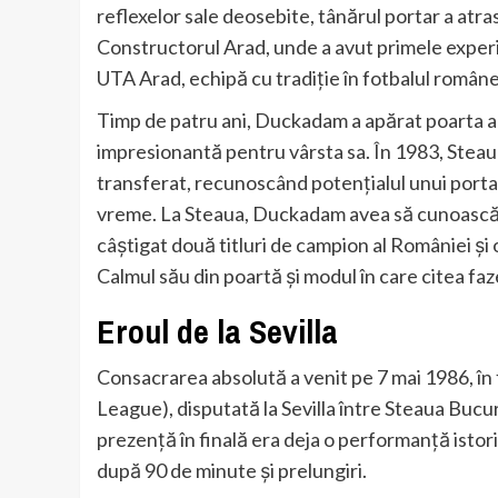
reflexelor sale deosebite, tânărul portar a atras
Constructorul Arad, unde a avut primele experien
UTA Arad, echipă cu tradiție în fotbalul române
Timp de patru ani, Duckadam a apărat poarta a
impresionantă pentru vârsta sa. În 1983, Steaua
transferat, recunoscând potențialul unui portar 
vreme. La Steaua, Duckadam avea să cunoască 
câștigat două titluri de campion al României și 
Calmul său din poartă și modul în care citea faz
Eroul de la Sevilla
Consacrarea absolută a venit pe 7 mai 1986, î
League), disputată la Sevilla între Steaua Bucu
prezență în finală era deja o performanță istoric
după 90 de minute și prelungiri.