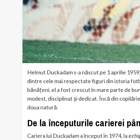
Helmut Duckadam s-a născut pe 1 aprilie 1959, î
dintre cele mai respectate figuri din istoria fo
bănățeni, el a fost crescut în mare parte de bu
modest, disciplinat și dedicat. Încă din copilărie
doua natură.
De la începuturile carierei pâ
Cariera lui Duckadam a început în 1974, la echi