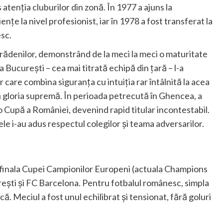
 atenția cluburilor din zonă. În 1977 a ajuns la
țe la nivel profesionist, iar în 1978 a fost transferat la
sc.
rădenilor, demonstrând de la meci la meci o maturitate
 București – cea mai titrată echipă din țară – l-a
care combina siguranța cu intuiția rar întâlnită la acea
gloria supremă. În perioada petrecută în Ghencea, a
o Cupă a României, devenind rapid titular incontestabil.
ele i-au adus respectul colegilor și teama adversarilor.
n finala Cupei Campionilor Europeni (actuala Champions
rești și FC Barcelona. Pentru fotbalul românesc, simpla
ă. Meciul a fost unul echilibrat și tensionat, fără goluri