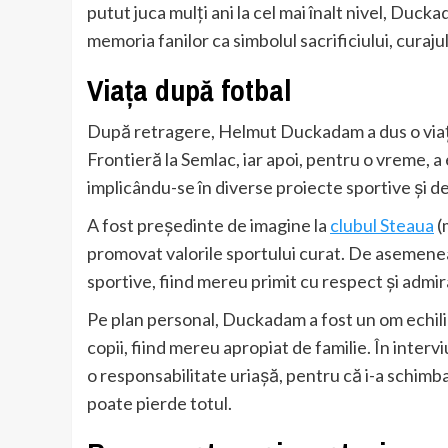
putut juca mulți ani la cel mai înalt nivel, Duck
memoria fanilor ca simbolul sacrificiului, curaju
Viața după fotbal
După retragere, Helmut Duckadam a dus o viață 
Frontieră la Semlac, iar apoi, pentru o vreme, a
implicându-se în diverse proiecte sportive și d
A fost președinte de imagine la
clubul Steaua
(m
promovat valorile sportului curat. De asemenea
sportive, fiind mereu primit cu respect și admir
Pe plan personal, Duckadam a fost un om echilibr
copii, fiind mereu apropiat de familie. În intervi
o responsabilitate uriașă, pentru că i-a schimba
poate pierde totul.