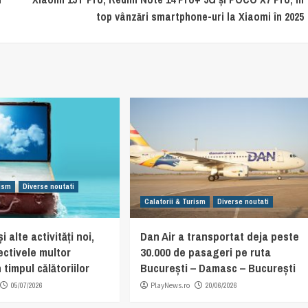
top vânzări smartphone-uri la Xiaomi în 2025
rism
Diverse noutati
Calatorii & Turism
Diverse noutati
i alte activități noi,
Dan Air a transportat deja peste
ectivele multor
30.000 de pasageri pe ruta
 timpul călătoriilor
București – Damasc – București
05/07/2026
PlayNews.ro
20/06/2026