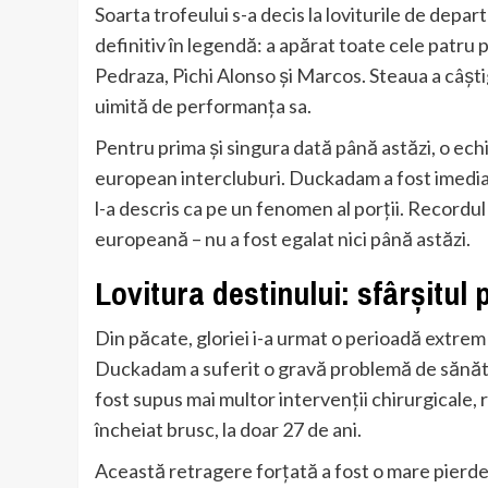
Soarta trofeului s-a decis la loviturile de dep
definitiv în legendă: a apărat toate cele patru 
Pedraza, Pichi Alonso și Marcos. Steaua a câști
uimită de performanța sa.
Pentru prima și singura dată până astăzi, o e
european intercluburi. Duckadam a fost imediat 
l-a descris ca pe un fenomen al porții. Recordul
europeană – nu a fost egalat nici până astăzi.
Lovitura destinului: sfârșitul 
Din păcate, gloriei i-a urmat o perioadă extrem 
Duckadam a suferit o gravă problemă de sănătat
fost supus mai multor intervenții chirurgicale, r
încheiat brusc, la doar 27 de ani.
Această retragere forțată a fost o mare pierde