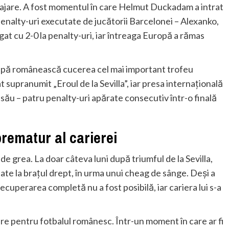
artajare. A fost momentul în care Helmut Duckadam a intrat
penalty-uri executate de jucătorii Barcelonei – Alexanko,
gat cu 2-0 la penalty-uri, iar întreaga Europă a rămas
chipă românească cucerea cel mai important trofeu
supranumit „Eroul de la Sevilla”, iar presa internațională
 său – patru penalty-uri apărate consecutiv într-o finală
prematur al carierei
de grea. La doar câteva luni după triumful de la Sevilla,
e la brațul drept, în urma unui cheag de sânge. Deși a
ecuperarea completă nu a fost posibilă, iar cariera lui s-a
re pentru fotbalul românesc. Într-un moment în care ar fi