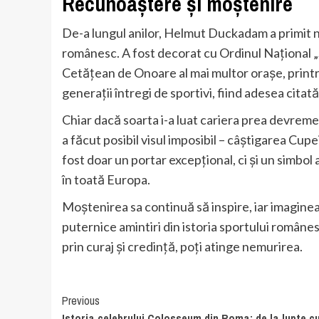
Recunoaștere și moștenire
De-a lungul anilor, Helmut Duckadam a primit nu
românesc. A fost decorat cu Ordinul Național „S
Cetățean de Onoare al mai multor orașe, printr
generații întregi de sportivi, fiind adesea cita
Chiar dacă soarta i-a luat cariera prea devrem
a făcut posibil visul imposibil – câștigarea Cu
fost doar un portar excepțional, ci și un simbol
în toată Europa.
Moștenirea sa continuă să inspire, iar imaginea 
puternice amintiri din istoria sportului român
prin curaj și credință, poți atinge nemurirea.
Continue
Previous
Istoria celebrului Colosseum din Roma: de la lupte c