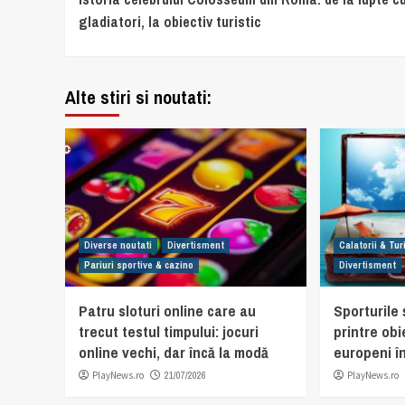
Reading
gladiatori, la obiectiv turistic
Alte stiri si noutati:
Diverse noutati
Divertisment
Calatorii & Tu
Pariuri sportive & cazino
Divertisment
Patru sloturi online care au
Sporturile ș
trecut testul timpului: jocuri
printre obi
online vechi, dar încă la modă
europeni în
PlayNews.ro
21/07/2026
PlayNews.ro