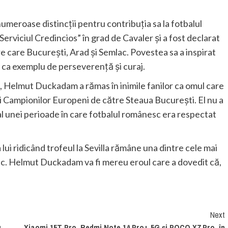
meroase distincții pentru contribuția sa la fotbalul
erviciul Credincios” în grad de Cavaler și a fost declarat
e care București, Arad și Semlac. Povestea sa a inspirat
tă ca exemplu de perseverență și curaj.
e, Helmut Duckadam a rămas în inimile fanilor ca omul care
pei Campionilor Europeni de către Steaua București. El nu a
 al unei perioade în care fotbalul românesc era respectat
lui ridicând trofeul la Sevilla rămâne una dintre cele mai
esc. Helmut Duckadam va fi mereu eroul care a dovedit că,
Next
u
Xiaomi 15T Pro, Redmi Note 14 Pro+ 5G și POCO X7 Pro, în