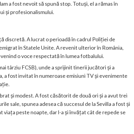
adam a fost nevoit să spună stop. Totuși, el a rămas în
lui și profesionalismului.
discretă. A lucrat o perioadă în cadrul Poliției de
 emigrat în Statele Unite. A revenit ulterior în România,
evenind o voce respectată în lumea fotbalului.
ai târziu FCSB), unde a sprijinit tinerii jucători și a
, a fost invitat în numeroase emisiuni TV și evenimente
ație.
at și modest. A fost căsătorit de două ori și a avut trei
urile sale, spunea adesea că succesul de la Sevilla a fost și
t viața peste noapte, dar l-a și învățat cât de repede se