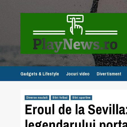
Skip
to
content
Gadgets & Lifestyle
Jocuri video
Divertisment
Diverse noutati
Stiri fotbal
Stiri sportive
Eroul de la Sevill
legendarului porta