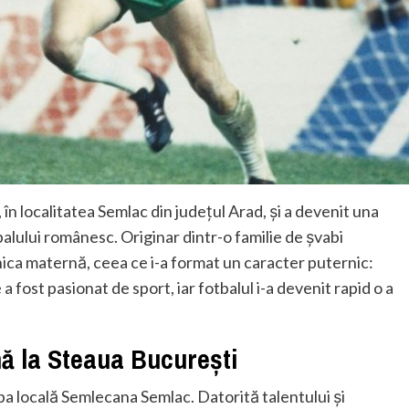
n localitatea Semlac din județul Arad, și a devenit una
tbalului românesc. Originar dintr-o familie de șvabi
nica maternă, ceea ce i-a format un caracter puternic:
 a fost pasionat de sport, iar fotbalul i-a devenit rapid o a
nă la Steaua București
pa locală Semlecana Semlac. Datorită talentului și