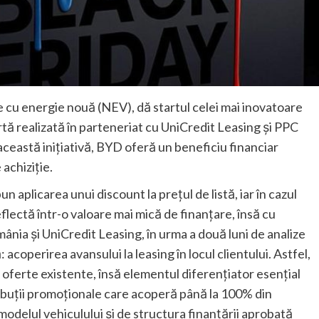
e cu energie nouă (NEV), dă startul celei mai inovatoare
tă realizată în parteneriat cu UniCredit Leasing și PPC
ceastă inițiativă, BYD oferă un beneficiu financiar
achiziție.
n aplicarea unui discount la prețul de listă, iar în cazul
reflectă într-o valoare mai mică de finanțare, însă cu
ia și UniCredit Leasing, în urma a două luni de analize
: acoperirea avansului la leasing în locul clientului. Astfel,
 oferte existente, însă elementul diferențiator esențial
ibuții promoționale care acoperă până la 100% din
modelul vehiculului și de structura finanțării aprobată