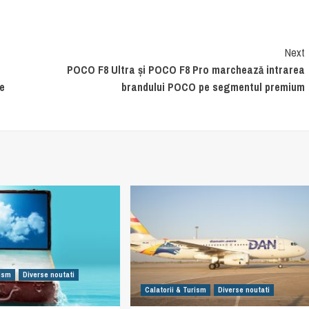
Next
POCO F8 Ultra și POCO F8 Pro marchează intrarea
le
brandului POCO pe segmentul premium
rism
Diverse noutati
Calatorii & Turism
Diverse noutati