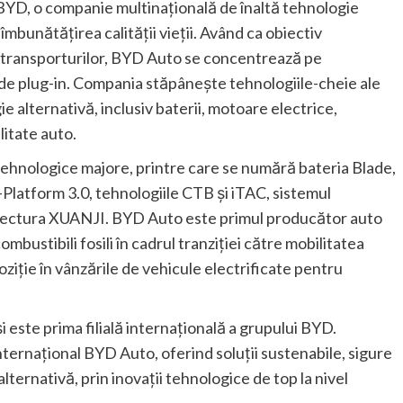
BYD, o companie multinațională de înaltă tehnologie
 îmbunătățirea calității vieții. Având ca obiectiv
 al transporturilor, BYD Auto se concentrează pe
ide plug-in. Compania stăpânește tehnologiile-cheie ale
ie alternativă, inclusiv baterii, motoare electrice,
litate auto.
 tehnologice majore, printre care se numără bateria Blade,
Platform 3.0, tehnologiile CTB și iTAC, sistemul
rhitectura XUANJI. BYD Auto este primul producător auto
mbustibili fosili în cadrul tranziției către mobilitatea
ziție în vânzările de vehicule electrificate pentru
i este prima filială internațională a grupului BYD.
ternațional BYD Auto, oferind soluții sustenabile, sigure
lternativă, prin inovații tehnologice de top la nivel