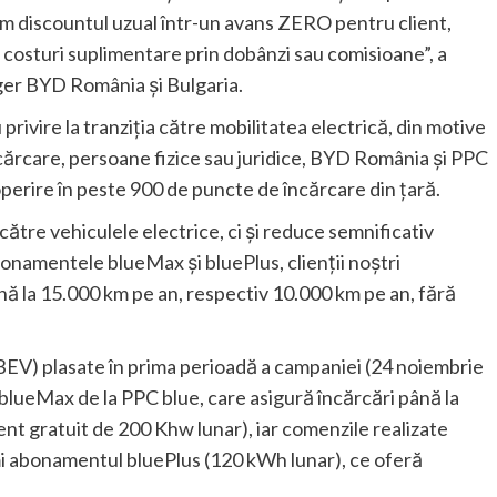
măm discountul uzual într-un avans ZERO pentru client,
ă costuri suplimentare prin dobânzi sau comisioane”, a
er BYD România și Bulgaria.
 privire la tranziția către mobilitatea electrică, din motive
ncărcare, persoane fizice sau juridice, BYD România și PPC
operire în peste 900 de puncte de încărcare din țară.
 către vehiculele electrice, ci și reduce semnificativ
 abonamentele blueMax și bluePlus, clienții noștri
ă la 15.000 km pe an, respectiv 10.000 km pe an, fără
.
BEV) plasate în prima perioadă a campaniei (24 noiembrie
lueMax de la PPC blue, care asigură încărcări până la
t gratuit de 200 Khw lunar), iar comenzile realizate
imi abonamentul bluePlus (120 kWh lunar), ce oferă