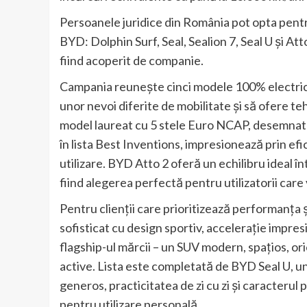
Persoanele juridice din România pot opta pentru
BYD: Dolphin Surf, Seal, Sealion 7, Seal U și At
fiind acoperit de companie.
Campania reunește cinci modele 100% electrice
unor nevoi diferite de mobilitate și să ofere t
model laureat cu 5 stele Euro NCAP, desemnat
în lista Best Inventions, impresionează prin efi
utilizare. BYD Atto 2 oferă un echilibru ideal î
fiind alegerea perfectă pentru utilizatorii care
Pentru clienții care prioritizează performanța 
sofisticat cu design sportiv, accelerație impre
flagship-ul mărcii – un SUV modern, spațios, orie
active. Lista este completată de BYD Seal U, un 
generos, practicitatea de zi cu zi și caracterul p
pentru utilizare personală.