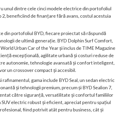
 unul dintre cele cinci modele electrice din portofoliul
to 2, beneficiind de finanțare fără avans, costul acestuia
 din portofoliul BYD, fiecare proiectat să răspundă
ehnologii de ultimă generație. BYD Dolphin Surf Comfort,
 World Urban Car of the Year și inclus de TIME Magazine
ciență excepțională, agilitate urbană și costuri reduse de
ntre autonomie, tehnologie avansată și confort inteligent,
 vor un crossover compact și accesibil.
și rafinamentul, gama include BYD Seal, un sedan electric
sionantă și tehnologii premium, precum și BYD Sealion 7,
ntat către siguranță, versatilitate și confortul familiilor
SUV electric robust și eficient, apreciat pentru spațiul
rofesional, fiind potrivit atât pentru business, cât și