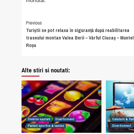
mondial.
Continue
Previous
Turiștii se pot relaxa în siguranță după reabilitarea
Reading
traseului montan Valea Berii – Vârful Ciucaș – Munte
Roșu
Alte stiri si noutati:
Diverse noutati
Divertisment
Calatorii & Tu
Pariuri sportive & cazino
Divertisment