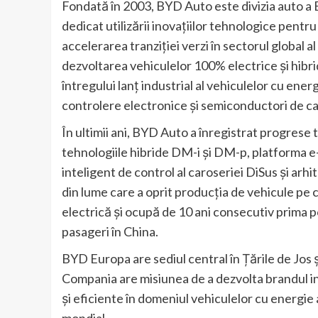
Fondată în 2003, BYD Auto este divizia auto a 
dedicat utilizării inovațiilor tehnologice pentru
accelerarea tranziției verzi în sectorul global
dezvoltarea vehiculelor 100% electrice și hibr
întregului lanț industrial al vehiculelor cu energ
controlere electronice și semiconductori de ca
În ultimii ani, BYD Auto a înregistrat progrese
tehnologiile hibride DM-i și DM-p, platforma e-
inteligent de control al caroseriei DiSus și a
din lume care a oprit producția de vehicule pe co
electrică și ocupă de 10 ani consecutiv prima po
pasageri în China.
BYD Europa are sediul central în Țările de Jos ș
Compania are misiunea de a dezvolta brandul in
și eficiente în domeniul vehiculelor cu energie a