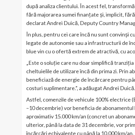
după analiza clientului. În acest fel, transfor
fără majorarea sumei finanțate și, implicit, făr
declarat Andrei Duică, Deputy Country Manag
În plus, pentru cei care încă nu sunt convinși cu
legate de autonomie sau a infrastructurii de î
blue vin cu o ofertă extrem de atractivă, cu ac
„Este o soluție care nu doar simplifică tranziția
cheltuielile de utilizare încă din prima zi. Prin
beneficiază de energie de încărcare pentru pân
costuri suplimentare.”, a adăugat Andrei Duică
Astfel, comenzile de vehicule 100% electrice (
–10 decembrie) vor beneficia de abonamentul b
aproximativ 15.000 km/an (concret un abonamen
ulterior, până la data de 31 decembrie, vor pr
încărcări echivalente cu până la 10.000 km/an.