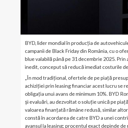
BYD, lider mondial în producția de autovehicul
campanii de Black Friday din România, cu o ofer
blue valabilă până pe 31 decembrie 2025. Prin a
inedit, conceput să reducă imediat costurile de 
„În mod tradițional, ofertele de pe piață presupu
achiziției prin leasing financiar acest lucru se 
obligația unui avans de minimum 10%. BYD Român
și evaluări, au dezvoltat o soluție unică pe piață
valoarea finanțată rămâne redusă, similar altor
constă în acordarea de catre BYD a unei contr
avansul la leasing; procentul exact depinde de 