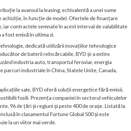
buție la avansul la leasing, echivalentă a unei sume
achiziție, în funcție de model. Ofertele de finanțare
e, iar contractele semnate în acest interval de valabilitate
a fost emisă în ultima zi.
hnologie, dedicată utilizării inovațiilor tehnologice
ducător de baterii reîncărcabile, BYD și-a extins
uzând industria auto, transportul feroviar, energia
e parcuri industriale în China, Statele Unite, Canada,
plicațiile sale, BYD oferă soluții energetice fără emisii,
ibilii fosili. Prezența companiei în sectorul vehiculelor
, 96 de țări și regiuni și peste 400 de orașe. Listată la
nclusă în clasamentul Fortune Global 500 și este
ie la un viitor mai verde.