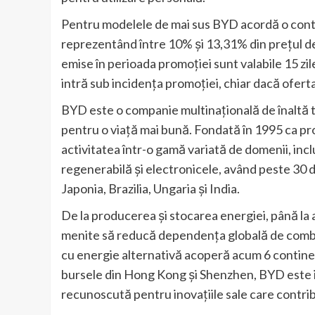
Pentru modelele de mai sus BYD acordă o contri
reprezentând între 10% și 13,31% din prețul de 
emise în perioada promoției sunt valabile 15 zil
intră sub incidența promoției, chiar dacă oferta 
BYD este o companie multinațională de înaltă te
pentru o viață mai bună. Fondată în 1995 ca pro
activitatea într-o gamă variată de domenii, incl
regenerabilă și electronicele, având peste 30 d
Japonia, Brazilia, Ungaria și India.
De la producerea și stocarea energiei, până la a
menite să reducă dependența globală de combust
cu energie alternativă acoperă acum 6 continente
bursele din Hong Kong și Shenzhen, BYD este i
recunoscută pentru inovațiile sale care contribu