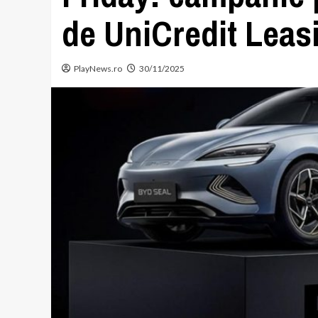
de UniCredit Leas
PlayNews.ro
30/11/2025