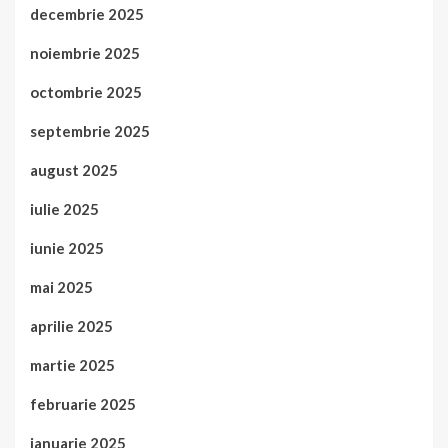
decembrie 2025
noiembrie 2025
octombrie 2025
septembrie 2025
august 2025
iulie 2025
iunie 2025
mai 2025
aprilie 2025
martie 2025
februarie 2025
ianuarie 2025