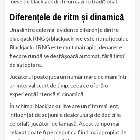
mese de blackjack dintr-un cazino tradițional.
Diferențele de ritm și dinamică
Una dintre cele mai evidente diferențe dintre
blackjack RNG și blackjack live este ritmul jocului.
Blackjackul RNG este mult mai rapid, deoarece
fiecare rundă se desfășoară automat, fără timpi
de așteptare.
Jucătorul poate juca un număr mare de mâini într-
un interval scurt de timp, ceea ce oferă o
experiență intensă și dinamică.
În schimb, blackjackul live are un ritm mai lent,
influențat de acțiunile dealerului și de deciziile
celorlalți jucători de la masă. Acest tempo mai
relaxat poate fi perceput ca fiind mai apropiat de