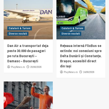
Calatorii & Turism
Calatorii & Turism
Diverse noutati
Diverse noutati
Dan Air a transportat deja
Rețeaua internă FlixBus se
peste 30.000 de pasageri
extinde: noi conexiuni spre
pe ruta București –
Delta Dunării și Constanța.
Damasc – București
Brașov, accesibil direct
din Iași
PlayNews.ro
20/06/2026
PlayNews.ro
14/06/2026