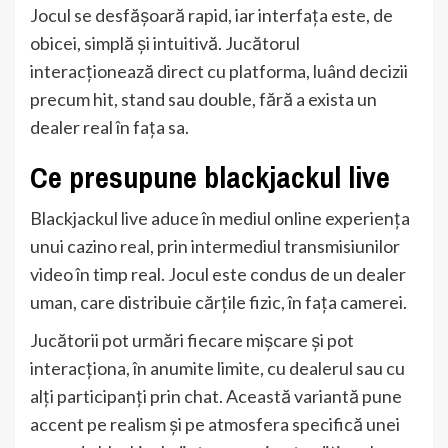
Jocul se desfășoară rapid, iar interfața este, de
obicei, simplă și intuitivă. Jucătorul
interacționează direct cu platforma, luând decizii
precum hit, stand sau double, fără a exista un
dealer real în fața sa.
Ce presupune blackjackul live
Blackjackul live aduce în mediul online experiența
unui cazino real, prin intermediul transmisiunilor
video în timp real. Jocul este condus de un dealer
uman, care distribuie cărțile fizic, în fața camerei.
Jucătorii pot urmări fiecare mișcare și pot
interacționa, în anumite limite, cu dealerul sau cu
alți participanți prin chat. Această variantă pune
accent pe realism și pe atmosfera specifică unei