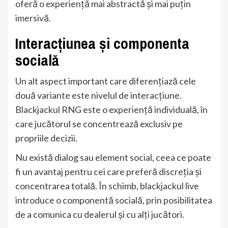
oferă o experiență mai abstractă și mai puțin
imersivă.
Interacțiunea și componenta
socială
Un alt aspect important care diferențiază cele
două variante este nivelul de interacțiune.
Blackjackul RNG este o experiență individuală, în
care jucătorul se concentrează exclusiv pe
propriile decizii.
Nu există dialog sau element social, ceea ce poate
fi un avantaj pentru cei care preferă discreția și
concentrarea totală. În schimb, blackjackul live
introduce o componentă socială, prin posibilitatea
de a comunica cu dealerul și cu alți jucători.