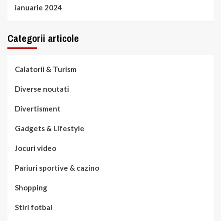
ianuarie 2024
Categorii articole
Calatorii & Turism
Diverse noutati
Divertisment
Gadgets & Lifestyle
Jocuri video
Pariuri sportive & cazino
Shopping
Stiri fotbal