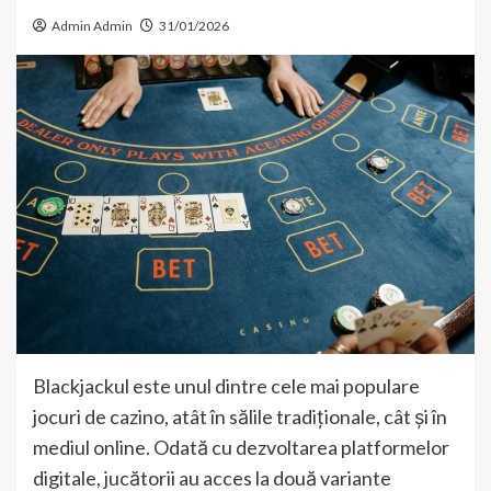
Admin Admin
31/01/2026
Blackjackul este unul dintre cele mai populare
jocuri de cazino, atât în sălile tradiționale, cât și în
mediul online. Odată cu dezvoltarea platformelor
digitale, jucătorii au acces la două variante