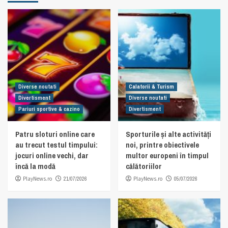
Diverse noutati
Calatorii & Turism
Divertisment
Diverse noutati
Pariuri sportive & cazino
Divertisment
Patru sloturi online care
Sporturile și alte activități
au trecut testul timpului:
noi, printre obiectivele
jocuri online vechi, dar
multor europeni în timpul
încă la modă
călătoriilor
PlayNews.ro
21/07/2026
PlayNews.ro
05/07/2026