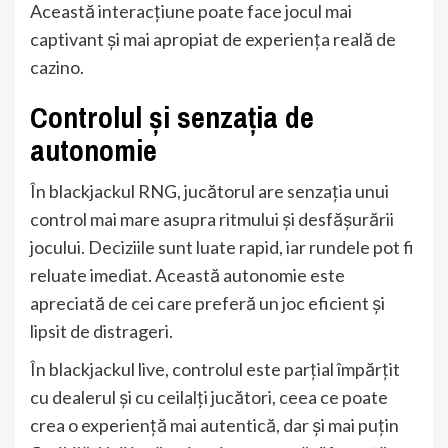
Această interacțiune poate face jocul mai
captivant și mai apropiat de experiența reală de
cazino.
Controlul și senzația de
autonomie
În blackjackul RNG, jucătorul are senzația unui
control mai mare asupra ritmului și desfășurării
jocului. Deciziile sunt luate rapid, iar rundele pot fi
reluate imediat. Această autonomie este
apreciată de cei care preferă un joc eficient și
lipsit de distrageri.
În blackjackul live, controlul este parțial împărțit
cu dealerul și cu ceilalți jucători, ceea ce poate
crea o experiență mai autentică, dar și mai puțin