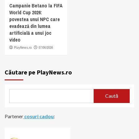
Campanie Betano la FIFA
World Cup 2026:
povestea unui NPC care
evadează din lumea
artificială a unui joc
video
PlayNews.ro
07/06/2026
Căutare pe PlayNews.ro
Caută
Partener
cosuri cadou
: