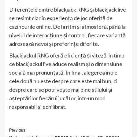
Diferențele dintre blackjack RNG și blackjack live
se resimt clar în experiența de joc oferită de
cazinourile online. De la ritm și atmosferă, până la
nivelul de interacțiune și control, fiecare variantă
adresează nevoi și preferințe diferite.
Blackjackul RNG oferă eficiență și viteză, în timp
ce blackjackul live aduce realism și o dimensiune
socială mai pronunțată. În final, alegerea între
cele două nu este despre care este mai bun, ci
despre care se potrivește mai bine stilului și
așteptărilor fiecărui jucător, într-un mod
responsabil și echilibrat.
Continue
Previous