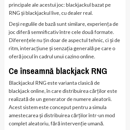
principale ale acestui joc: blackjackul bazat pe
RNG și blackjackul live, cu dealer real.
Deși regulile de bază sunt similare, experiența de
joc diferă semnificativ între cele două formate.
Diferențele nu țin doar de aspectul tehnic, ci și de
ritm, interacțiune și senzația generală pe care o
oferă jocul în cadrul unui cazino online.
Ce înseamnă blackjack RNG
Blackjackul RNG este varianta clasică de
blackjack online, în care distribuirea cărților este
realizată de un generator de numere aleatorii.
Acest sistem este conceput pentru a simula
amestecarea și distribuirea cărților într-un mod
complet aleatoriu, fără intervenție umană.