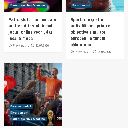
Pariuri sportive & cazino
Divertisment
Patru sloturi online care
Sporturile și alte
au trecut testul timpului:
activități noi, printre
jocuri online vechi, dar
obiectivele multor
încă la modă
europeni în timpul
călătoriilor
PlayNews.ro
21/07/2026
PlayNews.ro
05/07/2026
Diverse noutati
Divertisment
Pariuri sportive & cazino