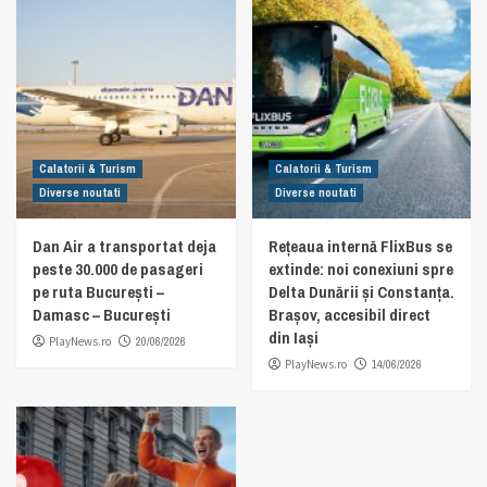
Calatorii & Turism
Calatorii & Turism
Diverse noutati
Diverse noutati
Dan Air a transportat deja
Rețeaua internă FlixBus se
peste 30.000 de pasageri
extinde: noi conexiuni spre
pe ruta București –
Delta Dunării și Constanța.
Damasc – București
Brașov, accesibil direct
din Iași
PlayNews.ro
20/06/2026
PlayNews.ro
14/06/2026