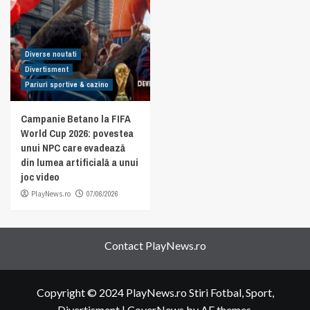
Diverse noutati
Divertisment
Pariuri sportive & cazino
Campanie Betano la FIFA
World Cup 2026: povestea
unui NPC care evadează
din lumea artificială a unui
joc video
PlayNews.ro
07/06/2026
Contact PlayNews.ro
Copyright © 2024 PlayNews.ro Stiri Fotbal, Sport,
Divertisment
|
CoverNews
by AF themes.