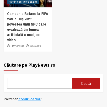
Pariuri sportive & cazino
Campanie Betano la FIFA
World Cup 2026:
povestea unui NPC care
evadează din lumea
artificială a unui joc
video
PlayNews.ro
07/06/2026
Căutare pe PlayNews.ro
Caută
Partener
cosuri cadou
: