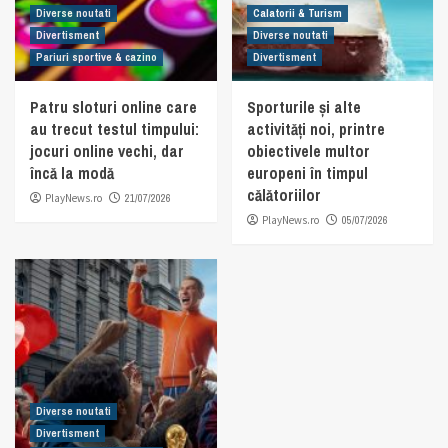
Diverse noutati
Calatorii & Turism
Divertisment
Diverse noutati
Pariuri sportive & cazino
Divertisment
Patru sloturi online care
Sporturile și alte
au trecut testul timpului:
activități noi, printre
jocuri online vechi, dar
obiectivele multor
încă la modă
europeni în timpul
călătoriilor
PlayNews.ro
21/07/2026
PlayNews.ro
05/07/2026
Diverse noutati
Divertisment