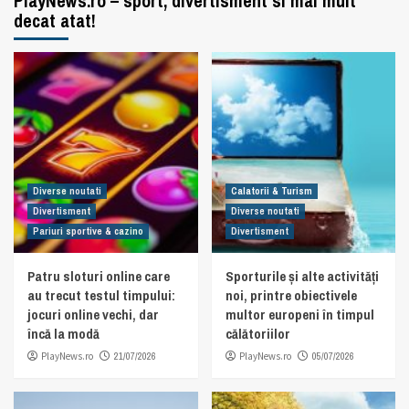
PlayNews.ro – sport, divertisment si mai mult
decat atat!
Diverse noutati
Calatorii & Turism
Divertisment
Diverse noutati
Pariuri sportive & cazino
Divertisment
Patru sloturi online care
Sporturile și alte activități
au trecut testul timpului:
noi, printre obiectivele
jocuri online vechi, dar
multor europeni în timpul
încă la modă
călătoriilor
PlayNews.ro
21/07/2026
PlayNews.ro
05/07/2026