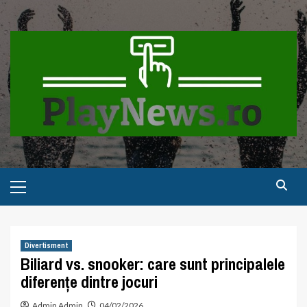
Skip
to
content
Primary
Menu
Divertisment
Biliard vs. snooker: care sunt principalele
diferențe dintre jocuri
Admin Admin
04/02/2026