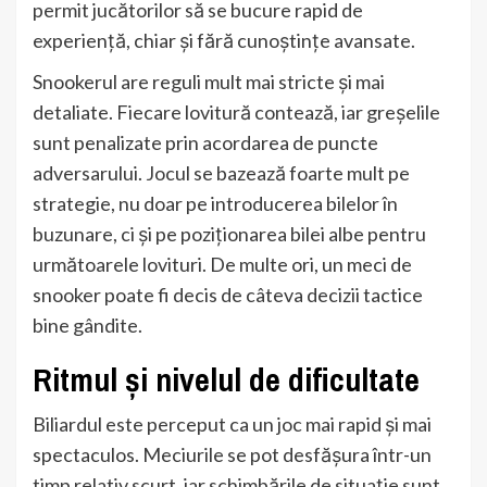
permit jucătorilor să se bucure rapid de
experiență, chiar și fără cunoștințe avansate.
Snookerul are reguli mult mai stricte și mai
detaliate. Fiecare lovitură contează, iar greșelile
sunt penalizate prin acordarea de puncte
adversarului. Jocul se bazează foarte mult pe
strategie, nu doar pe introducerea bilelor în
buzunare, ci și pe poziționarea bilei albe pentru
următoarele lovituri. De multe ori, un meci de
snooker poate fi decis de câteva decizii tactice
bine gândite.
Ritmul și nivelul de dificultate
Biliardul este perceput ca un joc mai rapid și mai
spectaculos. Meciurile se pot desfășura într-un
timp relativ scurt, iar schimbările de situație sunt