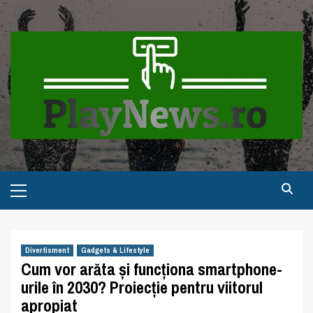
Skip
to
content
Primary
Menu
Divertisment
Gadgets & Lifestyle
Cum vor arăta și funcționa smartphone-
urile în 2030? Proiecție pentru viitorul
apropiat