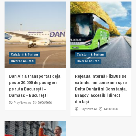
Calatorii & Turism
Calatorii & Turism
Diverse noutati
Diverse noutati
Dan Air a transportat deja
Rețeaua internă FlixBus se
peste 30.000 de pasageri
extinde: noi conexiuni spre
pe ruta București –
Delta Dunării și Constanța.
Damasc – București
Brașov, accesibil direct
din Iași
PlayNews.ro
20/06/2026
PlayNews.ro
14/06/2026