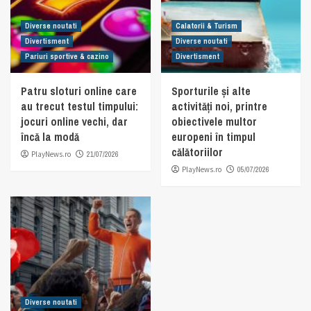
Diverse noutati
Calatorii & Turism
Divertisment
Diverse noutati
Pariuri sportive & cazino
Divertisment
Patru sloturi online care
Sporturile și alte
au trecut testul timpului:
activități noi, printre
jocuri online vechi, dar
obiectivele multor
încă la modă
europeni în timpul
călătoriilor
PlayNews.ro
21/07/2026
PlayNews.ro
05/07/2026
Diverse noutati