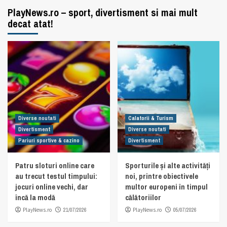
PlayNews.ro – sport, divertisment si mai mult
decat atat!
Diverse noutati
Calatorii & Turism
Divertisment
Diverse noutati
Pariuri sportive & cazino
Divertisment
Patru sloturi online care
Sporturile și alte activități
au trecut testul timpului:
noi, printre obiectivele
jocuri online vechi, dar
multor europeni în timpul
încă la modă
călătoriilor
PlayNews.ro
21/07/2026
PlayNews.ro
05/07/2026