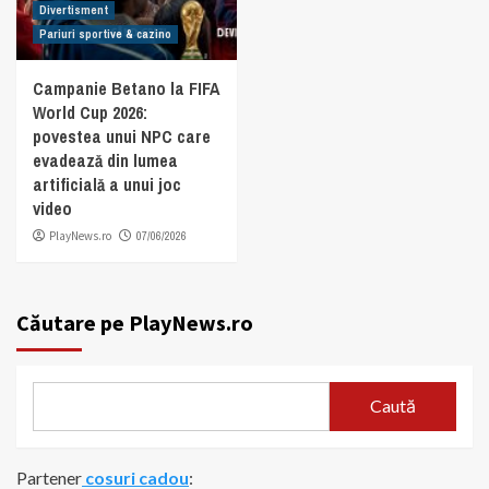
Divertisment
Pariuri sportive & cazino
Campanie Betano la FIFA
World Cup 2026:
povestea unui NPC care
evadează din lumea
artificială a unui joc
video
PlayNews.ro
07/06/2026
Căutare pe PlayNews.ro
Caută
Partener
cosuri cadou
: