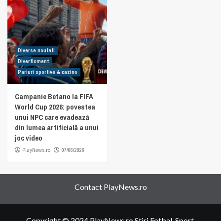
Diverse noutati
Divertisment
Pariuri sportive & cazino
Campanie Betano la FIFA
World Cup 2026: povestea
unui NPC care evadează
din lumea artificială a unui
joc video
PlayNews.ro
07/06/2026
Contact PlayNews.ro
Copyright © 2024 PlayNews.ro Stiri Fotbal, Sport,