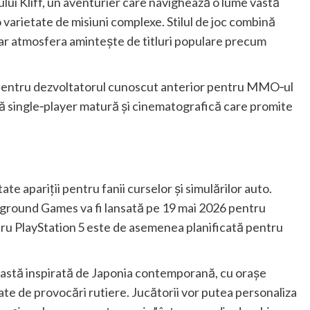
i Kliff, un aventurier care navighează o lume vastă
 o varietate de misiuni complexe. Stilul de joc combină
 iar atmosfera amintește de titluri populare precum
pentru dezvoltatorul cunoscut anterior pentru MMO‑ul
ă single‑player matură și cinematografică care promite
te apariții pentru fanii curselor și simulărilor auto.
yground Games va fi lansată pe 19 mai 2026 pentru
tru PlayStation 5 este de asemenea planificată pentru
 vastă inspirată de Japonia contemporană, cu orașe
tate de provocări rutiere. Jucătorii vor putea personaliza