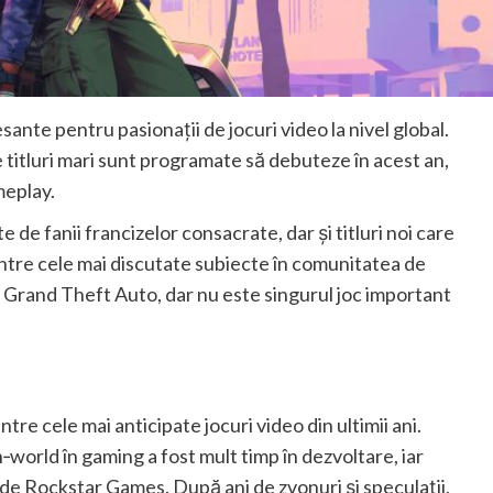
ante pentru pasionații de jocuri video la nivel global.
 titluri mari sunt programate să debuteze în acest an,
meplay.
de fanii francizelor consacrate, dar și titluri noi care
dintre cele mai discutate subiecte în comunitatea de
e Grand Theft Auto, dar nu este singurul joc important
tre cele mai anticipate jocuri video din ultimii ani.
‑world în gaming a fost mult timp în dezvoltare, iar
e de Rockstar Games. După ani de zvonuri și speculații,