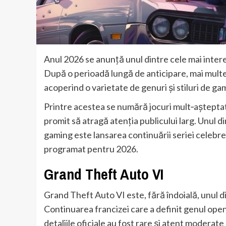
Anul 2026 se anunță unul dintre cele mai interes
După o perioadă lungă de anticipare, mai multe
acoperind o varietate de genuri și stiluri de ga
Printre acestea se numără jocuri mult‑așteptate 
promit să atragă atenția publicului larg. Unul 
gaming este lansarea continuării seriei celebr
programat pentru 2026.
Grand Theft Auto VI
Grand Theft Auto VI este, fără îndoială, unul din
Continuarea francizei care a definit genul open
detaliile oficiale au fost rare și atent moderat