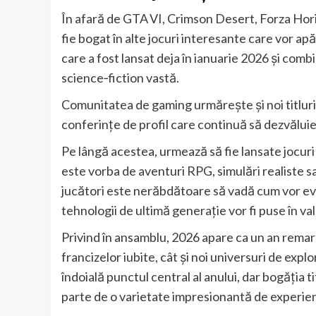
În afară de GTA VI, Crimson Desert, Forza Hori
fie bogat în alte jocuri interesante care vor ap
care a fost lansat deja în ianuarie 2026 și com
science‑fiction vastă.
Comunitatea de gaming urmărește și noi titl
conferințe de profil care continuă să dezvăluie
Pe lângă acestea, urmează să fie lansate jocuri 
este vorba de aventuri RPG, simulări realiste s
jucători este nerăbdătoare să vadă cum vor evolu
tehnologii de ultimă generație vor fi puse în va
Privind în ansamblu, 2026 apare ca un an remarc
francizelor iubite, cât și noi universuri de ex
îndoială punctul central al anului, dar bogăția t
parte de o varietate impresionantă de experie