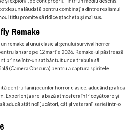
se și explora „pe cont propriu” într‑un mediu deschis,
 întotdeauna lăudată pentru combinația dintre realismul
noul titlu promite să ridice ștacheta și mai sus.
rfly Remake
n remake al unui clasic al genului survival horror
entru lansare pe 12 martie 2026. Remake‑ul păstrează
unt prinse într‑un sat bântuit unde trebuie să
ială (Camera Obscura) pentru a captura spiritele
ă pentru fanii jocurilor horror clasice, aducând grafica
n. Experiența are la bază atmosfera înfricoșătoare și
ă aducă atât noii jucători, cât și veteranii seriei într‑o
26