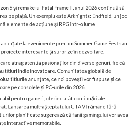
zon 6 și remake‑ul Fatal Frame II, anul 2026 continuă să
ărea pe piață. Un exemplu este Arknights: Endfield, un joc
bină elemente de acțiune și RPG într‑o lume
uri anunțate la evenimente precum Summer Game Fest sau
 proiecte interesante și surprize în dezvoltare.
care atrag atenția pasionaților din diverse genuri, fie că
au titluri indie inovatoare. Comunitatea globală de
a titlurile anunțate, ce noi povești vor fi spuse și ce
loare pe consolele și PC‑urile din 2026.
abil pentru gameri, oferind atât continuări ale
plorat. Lansarea mult‑așteptatului GTA VI rămâne fără
itlurilor planificate sugerează că fanii gamingului vor avea
nțe interactive memorabile.