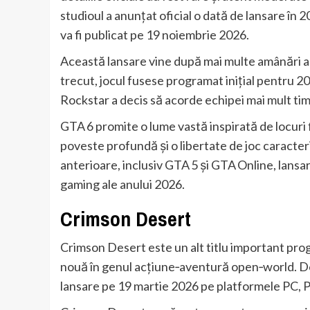
studioul a anunțat oficial o dată de lansare în 
va fi publicat pe 19 noiembrie 2026.
Această lansare vine după mai multe amânări ale
trecut, jocul fusese programat inițial pentru 20
Rockstar a decis să acorde echipei mai mult timp
GTA 6 promite o lume vastă inspirată de locuri 
poveste profundă și o libertate de joc caracteri
anterioare, inclusiv GTA 5 și GTA Online, lansa
gaming ale anului 2026.
Crimson Desert
Crimson Desert este un alt titlu important pr
nouă în genul acțiune‑aventură open‑world. Dez
lansare pe 19 martie 2026 pe platformele PC, Pl