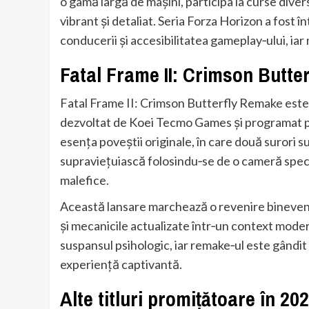
o gamă largă de mașini, participa la curse diver
vibrant și detaliat. Seria Forza Horizon a fost
conducerii și accesibilitatea gameplay‑ului, iar 
Fatal Frame II: Crimson Butte
Fatal Frame II: Crimson Butterfly Remake este u
dezvoltat de Koei Tecmo Games și programat p
esența poveștii originale, în care două surori s
supraviețuiască folosindu‑se de o cameră spec
malefice.
Această lansare marchează o revenire binevenit
și mecanicile actualizate într‑un context moder
suspansul psihologic, iar remake‑ul este gândit s
experiență captivantă.
Alte titluri promițătoare în 20