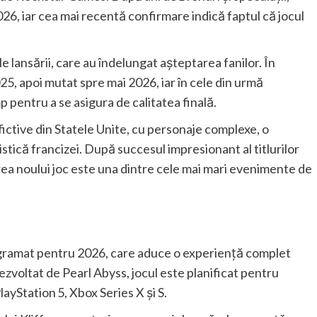
2026, iar cea mai recentă confirmare indică faptul că jocul
 lansării, care au îndelungat așteptarea fanilor. În
25, apoi mutat spre mai 2026, iar în cele din urmă
 pentru a se asigura de calitatea finală.
fictive din Statele Unite, cu personaje complexe, o
stică francizei. După succesul impresionant al titlurilor
rea noului joc este una dintre cele mai mari evenimente de
ogramat pentru 2026, care aduce o experiență complet
voltat de Pearl Abyss, jocul este planificat pentru
ayStation 5, Xbox Series X și S.