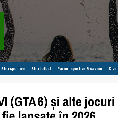
Stiri sportive
Stiri fotbal
Pariuri sportive & cazino
Diver
 (GTA 6) și alte jocuri
 fie lansate în 2026