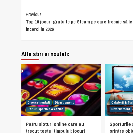
Continue
Previous
Top 10 jocuri gratuite pe Steam pe care trebuie să le
Reading
încerci în 2026
Alte stiri si noutati:
Diverse noutati
Divertisment
Calatorii & Tu
Pariuri sportive & cazino
Divertisment
Patru sloturi online care au
Sporturile ș
trecut testul timpului: jocuri
printre obi