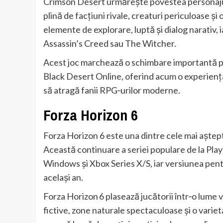
Crimson Desert urmărește povestea personajulu
plină de facțiuni rivale, creaturi periculoase și
elemente de explorare, luptă și dialog narativ,
Assassin’s Creed sau The Witcher.
Acest joc marchează o schimbare importantă 
Black Desert Online, oferind acum o experienț
să atragă fanii RPG‑urilor moderne.
Forza Horizon 6
Forza Horizon 6 este una dintre cele mai aștepta
Această continuare a seriei populare de la Pla
Windows și Xbox Series X/S, iar versiunea pen
același an.
Forza Horizon 6 plasează jucătorii într‑o lume
fictive, zone naturale spectaculoase și o varie