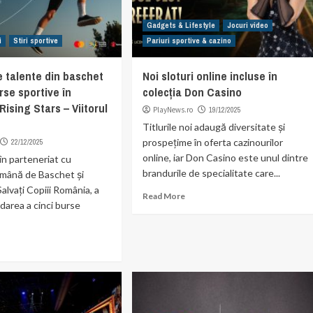
Gadgets & Lifestyle
Jocuri video
i
Stiri sportive
Pariuri sportive & cazino
e talente din baschet
Noi sloturi online incluse în
rse sportive în
colecția Don Casino
ising Stars – Viitorul
PlayNews.ro
19/12/2025
Titlurile noi adaugă diversitate și
prospețime în oferta cazinourilor
22/12/2025
online, iar Don Casino este unul dintre
în parteneriat cu
brandurile de specialitate care...
omână de Baschet și
alvați Copiii România, a
Read More
darea a cinci burse