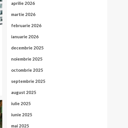
aprilie 2026
martie 2026
februarie 2026
ianuarie 2026
decembrie 2025
noiembrie 2025
octombrie 2025
septembrie 2025
august 2025
iulie 2025
iunie 2025
mai 2025