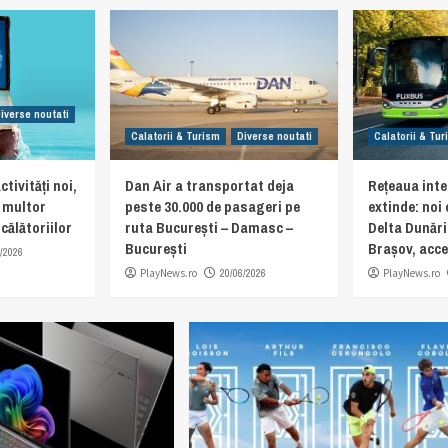
iverse noutati
Calatorii & Turism
Diverse noutati
Calatorii & Tu
ctivități noi,
Dan Air a transportat deja
Rețeaua inte
e multor
peste 30.000 de pasageri pe
extinde: noi
călătoriilor
ruta București – Damasc –
Delta Dunări
București
Brașov, acces
/2026
PlayNews.ro
20/06/2026
PlayNews.ro