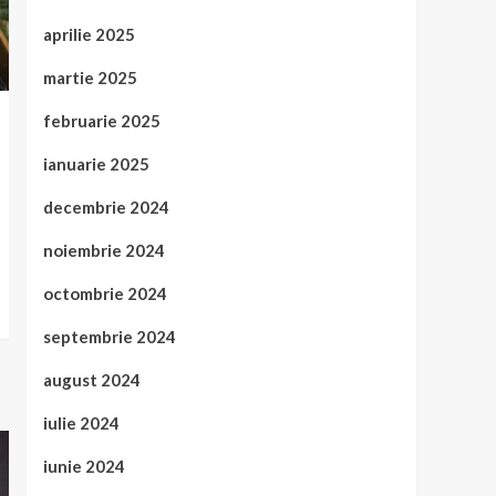
aprilie 2025
martie 2025
februarie 2025
ianuarie 2025
decembrie 2024
noiembrie 2024
octombrie 2024
septembrie 2024
august 2024
iulie 2024
iunie 2024