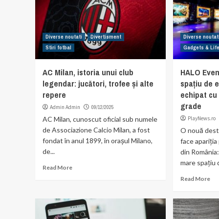
Diverse noutati
Divertisment
Diverse noutat
Stiri fotbal
Gadgets & Life
AC Milan, istoria unui club
HALO Event
legendar: jucători, trofee și alte
spațiu de 
repere
echipat cu
grade
Admin Admin
09/12/2025
AC Milan, cunoscut oficial sub numele
PlayNews.ro
de Associazione Calcio Milan, a fost
O nouă desti
fondat în anul 1899, în orașul Milano,
face apariți
de...
din România
mare spațiu d
Read More
Read More