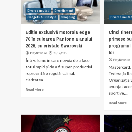
Diverse noutati
Divertisment
Gadgets & Lifestyle
Shopping
Diverse noutat
Ediție exclusivă motorola edge
Cinci tiner
70 în culoarea Pantone a anului
primesc bu
2026, cu cristale Swarovski
programul R
lor
PlayNews.ro
23/12/2025
Într-o lume în care nevoia de a face
PlayNews.ro
totul rapid și de a fi super-productivi
Mastercard, 
reprezintă o regulă, calmul,
Federația R
claritatea...
Organizația S
anunțat acor
Read More
sportive,...
Read More