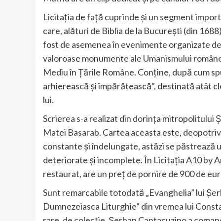
Licitația de față cuprinde și un segment import
care, alături de Biblia de la București (din 168
fost de asemenea în evenimente organizate de 
valoroase monumente ale Umanismului românesc,
Mediu în Țările Române. Conține, după cum spun
arhierească și împărătească”, destinată atât cle
lui.
Scrierea s-a realizat din dorința mitropolitului
Matei Basarab. Cartea aceasta este, deopotrivă
constante și îndelungate, astăzi se păstrează 
deteriorate și incomplete. În Licitația A10 by 
restaurat, are un preț de pornire de 900 de eur
Sunt remarcabile totodată „Evanghelia” lui Şer
Dumnezeiasca Liturghie” din vremea lui Const
rare, de colecție. Şerban Cantacuzino a comanda