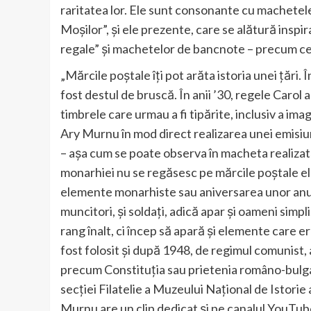
raritatea lor. Ele sunt consonante cu machetel
Moșilor”, și ele prezente, care se alătură insp
regale” și machetelor de bancnote – precum cel
„Mărcile poștale îți pot arăta istoria unei țări. 
fost destul de bruscă. În anii ’30, regele Carol a
timbrele care urmau a fi tipărite, inclusiv a imag
Ary Murnu în mod direct realizarea unei emisiu
– așa cum se poate observa în macheta realizat
monarhiei nu se regăsesc pe mărcile poștale ele
elemente monarhiste sau aniversarea unor anu
muncitori, și soldați, adică apar și oameni simp
rang înalt, ci încep să apară și elemente care e
fost folosit și după 1948, de regimul comunist,
precum Constituția sau prietenia româno-bulgar
secției Filatelie a Muzeului Național de Istori
Murnu are un clip dedicat și pe canalul YouTu