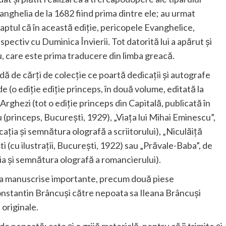
nghelia de la 1682 fiind prima dintre ele; au urmat
faptul că în această ediţie, pericopele Evanghelice,
spectiv cu Duminica Învierii. Tot datorită lui a apărut și
, care este prima traducere din limba greacă.
iadă de cărți de colecție ce poartă dedicații și autografe
e (o ediție ediție princeps, în două volume, editată la
rghezi (tot o ediție princeps din Capitală, publicată în
(princeps, București, 1929), „Viața lui Mihai Eminescu”,
ția și semnătura olografă a scriitorului), „Niculăiță
(cu ilustrații, București, 1922) sau „Prăvale-Baba”, de
a și semnătura olografă a romancierului).
teva manuscrise importante, precum două piese
Constantin Brâncuși către nepoata sa Ileana Brâncuși
 originale.