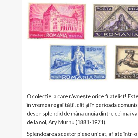
O colecție la care râvnește orice filatelist! Es
în vremea regalității, cât și în perioada comuni
desen splendid de mâna unuia dintre cei mai val
de la noi, Ary Murnu (1881-1971).
Splendoarea acestor piese unicat, aflate într-