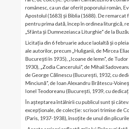
românesc, ca un dar oferit poporului român, Eva
Apostolul (1683) şi Biblia (1688). De remarcat 
pentru prima dată, încep în ordinea liturgică, re
„Sfânta şi Dumnezeiasca Liturghie” de la Buzău
Licitația din 6 februarie aduce laolaltă și o ple
ale autorilor, precum „Huliganii, de Mircea Eliad
București în 1935), „Icoane de lemn”, de Tudor A
1930), „Zodia Cancerului”, de Mihail Sadoveanu 
de George Călinescu (București, 1932, cu dedica
Minciună”, de Ioan Alexandru Brătescu-Voinești 
Ionel Teodoreanu (București, 1939, cu dedicați
În așteptarea întâlnirii cu publicul sunt și câ
excepționale, de colecție: scrisori trimise de 
(Paris, 1937-1938), însoțite de unul din plicurile