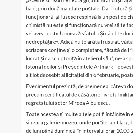
„Aceste scrisori reflectă grija lui Brâncuși față 
bani, prin două mandate poștale. Dar îi oferă și
funcționară, și fusese respinsă la un post de chi
chimistă nu este și funcționară nu vrei să te fa
vei avea post». Urmează sfatul: «Și când te duc
nedreptățire». Adică nu te arăta frustrat, văit
scrisoare conține și o completare, făcută de Ir
lucrat și ca sculptoriță în atelierul său”, ne-a 
Istoria Ideilor și Președintele Artmark – poves
alt lot deosebit al licitației din 6 februarie, po
Evenimentul prezintă, de asemenea, câteva doc
precum certificatul de căsătorie, livretul milita
regretatului actor Mircea Albulescu.
Toate acestea și multe altele pot fi întâlnite în
singura galerie-muzeu, unde porțile sunt larg des
de luni până duminică, în intervalul orar 10.00-