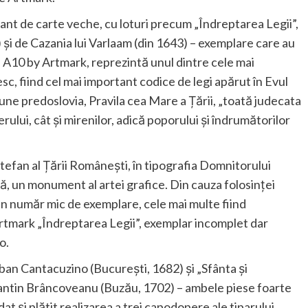
ant de carte veche, cu loturi precum „Îndreptarea Legii”,
8) și de Cazania lui Varlaam (din 1643) – exemplare care au
A10 by Artmark, reprezintă unul dintre cele mai
 fiind cel mai important codice de legi apărut în Evul
e predoslovia, Pravila cea Mare a Țării, „toată judecata
rului, cât și mirenilor, adică poporului și îndrumătorilor
 Ștefan al Țării Românești, în tipografia Domnitorului
, un monument al artei grafice. Din cauza folosinței
un număr mic de exemplare, cele mai multe fiind
Artmark „Îndreptarea Legii”, exemplar incomplet dar
o.
ban Cantacuzino (Bucureşti, 1682) și „Sfânta şi
antin Brâncoveanu (Buzău, 1702) – ambele piese foarte
t şi plătit realizarea a trei capodopere ale tiparului