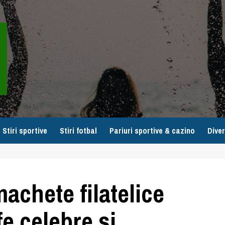
Stiri sportive
Stiri fotbal
Pariuri sportive & cazino
Diver
machete filatelice
fe celebre și