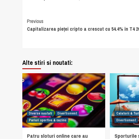
Continue
Previous
Capitalizarea pieței cripto a crescut cu 54.4% în T4 2
Reading
Alte stiri si noutati:
Diverse noutati
Divertisment
Calatorii & Tu
Pariuri sportive & cazino
Divertisment
Patru sloturi online care au
Sporturile ș