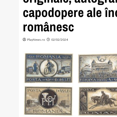
capodopere ale înc
românesc
PlayNews.ro
02/02/2024