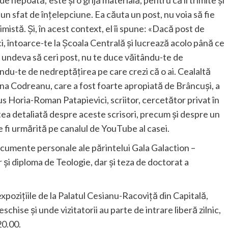
de nepoată; este și o grijă materială, pentru că îi trimite și
 un sfat de înțelepciune. Ea căuta un post, nu voia să fie
mistă. Și, în acest context, el îi spune: «Dacă post de
ci, întoarce-te la Școala Centrală și lucrează acolo până ce
i undeva să ceri post, nu te duce văitându-te de
ându-te de nedreptățirea pe care crezi că o ai. Cealaltă
ina Codreanu, care a fost foarte apropiată de Brâncuși, a
spus Horia-Roman Patapievici, scriitor, cercetător privat în
tea detaliată despre aceste scrisori, precum și despre un
ate fi urmărită pe canalul de YouTube al casei.
umente personale ale părintelui Gala Galaction –
r și diploma de Teologie, dar și teza de doctorat a
 expozițiile de la Palatul Cesianu-Racoviță din Capitală,
chise și unde vizitatorii au parte de intrare liberă zilnic,
20.00.