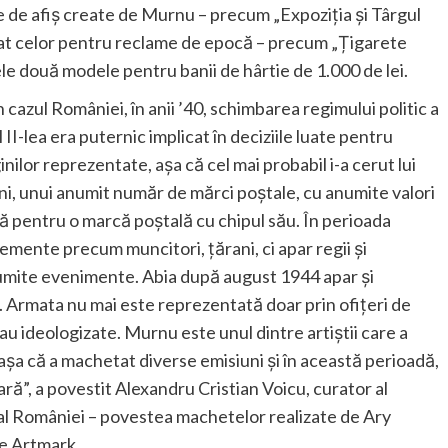
e de afiș create de Murnu – precum „Expoziția și Târgul
irat celor pentru reclame de epocă – precum „Țigarete
e două modele pentru banii de hârtie de 1.000 de lei.
În cazul României, în anii ’40, schimbarea regimului politic a
l II-lea era puternic implicat în deciziile luate pentru
inilor reprezentate, așa că cel mai probabil i-a cerut lui
ni, unui anumit număr de mărci poștale, cu anumite valori
ă pentru o marcă poștală cu chipul său. În perioada
mente precum muncitori, țărani, ci apar regii și
mite evenimente. Abia după august 1944 apar și
li. Armata nu mai este reprezentată doar prin ofițeri de
rau ideologizate. Murnu este unul dintre artiștii care a
 așa că a machetat diverse emisiuni și în această perioadă,
ă”, a povestit Alexandru Cristian Voicu, curator al
e al României – povestea machetelor realizate de Ary
be Artmark.