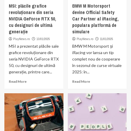
MSI: plăcile grafice
BMW M Motorsport
revoluționare din seria
devine Official Safety
NVIDIA GeForce RTX 50,
Car Partner al iRacing,
cu designuri de ultimă
populara platformă de
generație
simulare
PlayNews.ro
13/01/2025
PlayNews.ro
11/01/2025
MSI a prezentat plăcile sale
BMW M Motorsport şi
grafice revoluționare din
iRacing vor lansa un tip
seria NVIDIA GeForce RTX
complet nou de cooperare
50, cu designuri de ultimă
în sezonul de curse virtuale
generație, printre care...
2025: în...
Read More
Read More