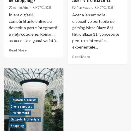
de shopping?
Acer Nitro Blaze 11
Admin Admin
07/01/2025
PlayNews.ro
07/01/2025
În era digitală,
Acer a lansat noile
cumpărăturile online au
dispozitive portabile de
devenit o parte integrantă
gaming Nitro Blaze 8 și
a vieții cotidiene. Românii
Nitro Blaze 11, concepute
au acces la o gamă variată...
pentru a intensifica
experiențele...
Read More
Read More
Calatorii & Turism
Diverse noutati
Divertisment
Gadgets & Lifestyle
Shopping