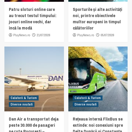
Patru sloturi online care
Sporturile și alte activități
au trecut testul timpului:
noi, printre obiectivele
jocuri online vechi, dar
multor europeni în timpul
încă la modă
călătoriilor
PlayNews.ro
21/07/2026
PlayNews.ro
05/07/2026
Calatorii & Turism
Calatorii & Turism
Diverse noutati
Diverse noutati
Dan Air a transportat deja
Rețeaua internă FlixBus se
peste 30.000 de pasageri
extinde: noi conexiuni spre
pe ruta București –
Delta Dunării și Constanța.