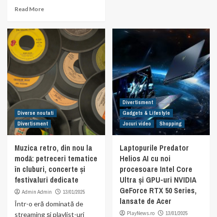
Read More
Divertisment
Diverse noutati
Gadgets & Lifestyle
Divertisment
Jocuri video
Shopping
Muzica retro, din nou la
Laptopurile Predator
modă: petreceri tematice
Helios AI cu noi
în cluburi, concerte și
procesoare Intel Core
festivaluri dedicate
Ultra și GPU-uri NVIDIA
GeForce RTX 50 Series,
Admin Admin
13/01/2025
lansate de Acer
Într-o eră dominată de
PlayNews.ro
13/01/2025
streaming și playlist-uri