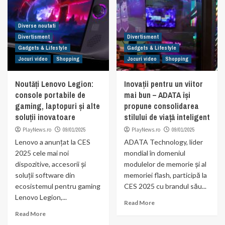
Diverse noutati
Divertisment
Divertisment
Gadgets & Lifestyle
Gadgets & Lifestyle
Jocuri video
Shopping
Jocuri video
Shopping
Noutăți Lenovo Legion:
Inovații pentru un viitor
console portabile de
mai bun – ADATA își
gaming, laptopuri și alte
propune consolidarea
soluții inovatoare
stilului de viață inteligent
PlayNews.ro
09/01/2025
PlayNews.ro
09/01/2025
Lenovo a anunțat la CES
ADATA Technology, lider
2025 cele mai noi
mondial în domeniul
dispozitive, accesorii și
modulelor de memorie și al
soluții software din
memoriei flash, participă la
ecosistemul pentru gaming
CES 2025 cu brandul său...
Lenovo Legion,...
Read More
Read More