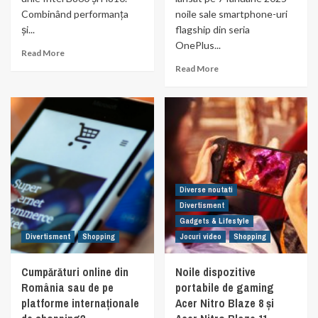
Combinând performanța
noile sale smartphone-uri
și...
flagship din seria
OnePlus...
Read More
Read More
Diverse noutati
Divertisment
Gadgets & Lifestyle
Divertisment
Shopping
Jocuri video
Shopping
Cumpărături online din
Noile dispozitive
România sau de pe
portabile de gaming
platforme internaționale
Acer Nitro Blaze 8 și