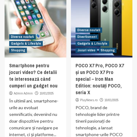
Diverse noutati
Diverse noutati
Divertisment
Gadgets & Lifestyle
Gadgets & Lifestyle
Shopping
Jocuri video
Shopping
Smartphone pentru
POCO X7 Pro, POCO X7
jocuri video? Ce detalii
și un POCO X7 Pro
te interesează când
special – Iron Man
cumperi un gadget nou
Edition: noutăți POCO,
seria X
Admin Admin
10/01/2025
PlayNews.ro
10/01/2025
În ultimii ani, smartphone-
urile au evoluat
POCO, brand de
semnificativ, devenind nu
tehnologie lider printre
doar dispozitive pentru
tinerii pasionați de
comunicare și navigare pe
tehnologie, a lansat
internet, ci și platforme...
smartphone-urile POCO