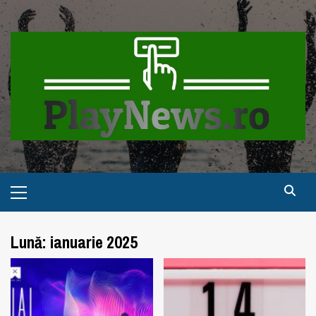
Skip
to
content
Primary
Menu
Lună:
ianuarie 2025