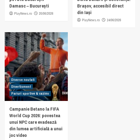
Damasc – București
Brașov, accesibil direct
din Iași
PlayNews.ro
20/06/2026
PlayNews.ro
14/06/2026
Diverse noutati
Divertisment
Pariuri sportive & cazino
Campanie Betano la FIFA
World Cup 2026: povestea
unui NPC care evadează
din lumea artificială a unui
joc video