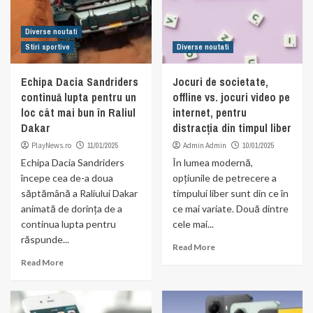
Diverse noutati
Stiri sportive
Diverse noutati
Echipa Dacia Sandriders
Jocuri de societate,
continuă lupta pentru un
offline vs. jocuri video pe
loc cât mai bun în Raliul
internet, pentru
Dakar
distracția din timpul liber
PlayNews.ro
11/01/2025
Admin Admin
10/01/2025
Echipa Dacia Sandriders
În lumea modernă,
începe cea de-a doua
opțiunile de petrecere a
săptămână a Raliului Dakar
timpului liber sunt din ce în
animată de dorința de a
ce mai variate. Două dintre
continua lupta pentru
cele mai...
răspunde...
Read More
Read More