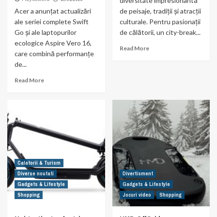
diversitate impresionantă
Acer a anunțat actualizări
de peisaje, tradiții și atracții
ale seriei complete Swift
culturale. Pentru pasionații
Go și ale laptopurilor
de călătorii, un city-break...
ecologice Aspire Vero 16,
Read More
care combină performanțe
de...
Read More
Calatorii & Turism
Diverse noutati
Divertisment
Gadgets & Lifestyle
Gadgets & Lifestyle
Shopping
Jocuri video
Shopping