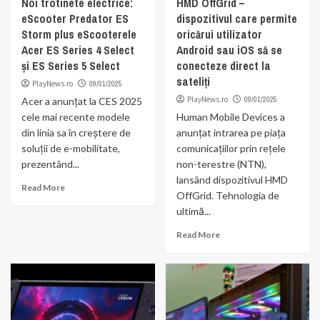
Noi trotinete electrice:
HMD OffGrid –
eScooter Predator ES
dispozitivul care permite
Storm plus eScooterele
oricărui utilizator
Acer ES Series 4 Select
Android sau iOS să se
și ES Series 5 Select
conecteze direct la
sateliți
PlayNews.ro
09/01/2025
PlayNews.ro
09/01/2025
Acer a anunțat la CES 2025
cele mai recente modele
Human Mobile Devices a
din linia sa în creștere de
anunțat intrarea pe piața
soluții de e-mobilitate,
comunicațiilor prin rețele
prezentând...
non-terestre (NTN),
lansând dispozitivul HMD
Read More
OffGrid. Tehnologia de
ultimă...
Read More