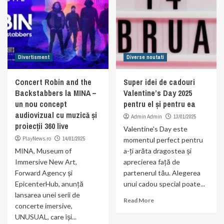
Divertisment
Diverse noutati
Concert Robin and the
Super idei de cadouri
Backstabbers la MINA –
Valentine’s Day 2025
un nou concept
pentru el și pentru ea
audiovizual cu muzică și
Admin Admin
13/01/2025
proiecții 360 live
Valentine's Day este
PlayNews.ro
14/01/2025
momentul perfect pentru
MINA, Museum of
a-ți arăta dragostea și
Immersive New Art,
aprecierea față de
Forward Agency și
partenerul tău. Alegerea
EpicenterHub, anunță
unui cadou special poate...
lansarea unei serii de
Read More
concerte imersive,
UNUSUAL, care își...