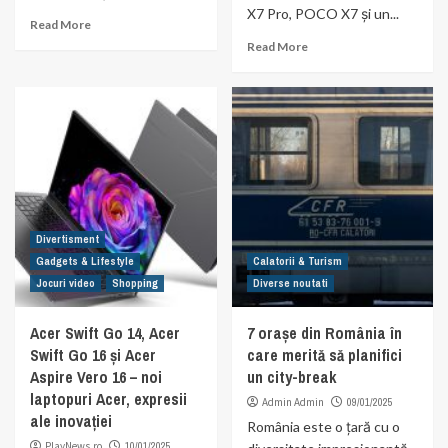
X7 Pro, POCO X7 și un...
Read More
Read More
Divertisment
Gadgets & Lifestyle
Calatorii & Turism
Jocuri video
Shopping
Diverse noutati
Acer Swift Go 14, Acer
7 orașe din România în
Swift Go 16 și Acer
care merită să planifici
Aspire Vero 16 – noi
un city-break
laptopuri Acer, expresii
Admin Admin
09/01/2025
ale inovației
România este o țară cu o
PlayNews.ro
10/01/2025