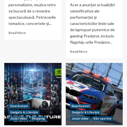
personalizate, muzica retro
Acer a anunțat actualizări
se bucură de o revenire
semnificative ale
spectaculoasă. Petrecerile
performanței și
tematice, concertele și...
caracteristicilor liniei sale
de laptopuri puternice de
Read More
gaming Predator, inclusiv
flagship-urile Predator...
Read More
Divertisment
Divertisment
Gadgets & Lifestyle
Gadgets & Lifestyle
Jocuri video
Shopping
Jocuri video
Stiri sportive