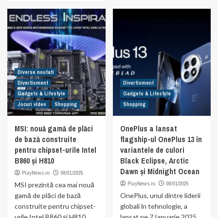
Diverse noutati
Divertisment
Divertisment
Gadgets & Lifestyle
Gadgets & Lifestyle
Jocuri video
Shopping
Shopping
MSI: nouă gamă de plăci
OnePlus a lansat
de bază construite
flagship-ul OnePlus 13 în
pentru chipset-urile Intel
variantele de culori
B860 și H810
Black Eclipse, Arctic
Dawn și Midnight Ocean
PlayNews.ro
08/01/2025
PlayNews.ro
08/01/2025
MSI prezintă cea mai nouă
gamă de plăci de bază
OnePlus, unul dintre liderii
construite pentru chipset-
globali în tehnologie, a
urile Intel B860 și H810.
lansat pe 7 Ianuarie 2025