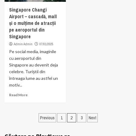
Singapore Changi
Airport – cascadă, mall
și o mulțime de atracții
pe aeroportul din
Singapore
Admin Admin
07/01/2025
Pe social media, imaginile
cu aeroportul din
Singapore au devenit deja
celebre. Turiștii din
întreaga lume au astfel un
motiv...
Read More
Paginație
Previous
1
2
3
Next
articole