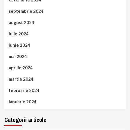
septembrie 2024
august 2024
iulie 2024
iunie 2024
mai 2024
aprilie 2024
martie 2024
februarie 2024
ianuarie 2024
Categorii articole