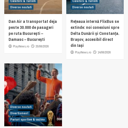
Calatorii & Turism
Calatorii & Turism
Diverse noutati
Diverse noutati
Dan Air a transportat deja
Rețeaua internă FlixBus se
peste 30.000 de pasageri
extinde: noi conexiuni spre
pe ruta București –
Delta Dunării și Constanța.
Damasc – București
Brașov, accesibil direct
din Iași
PlayNews.ro
20/06/2026
PlayNews.ro
14/06/2026
Diverse noutati
Divertisment
Pariuri sportive & cazino