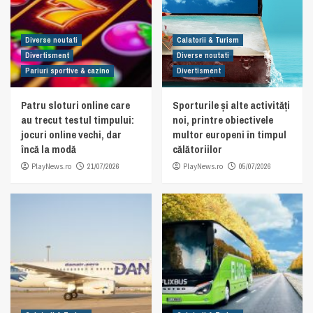
Diverse noutati
Calatorii & Turism
Divertisment
Diverse noutati
Pariuri sportive & cazino
Divertisment
Patru sloturi online care
Sporturile și alte activități
au trecut testul timpului:
noi, printre obiectivele
jocuri online vechi, dar
multor europeni în timpul
încă la modă
călătoriilor
PlayNews.ro
21/07/2026
PlayNews.ro
05/07/2026