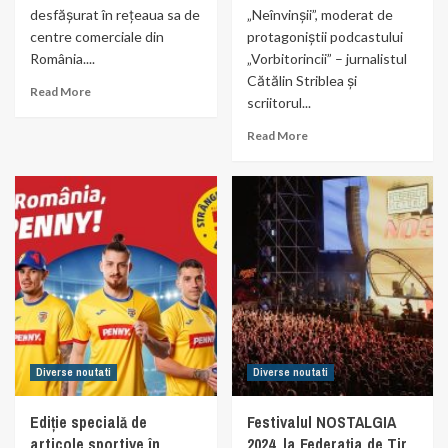
desfășurat în rețeaua sa de
„Neînvinșii”, moderat de
centre comerciale din
protagoniștii podcastului
România....
„Vorbitorincii” – jurnalistul
Cătălin Striblea și
Read More
scriitorul...
Read More
Diverse noutati
Diverse noutati
Ediție specială de
Festivalul NOSTALGIA
articole sportive în
2024, la Federația de Tir