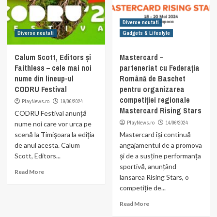
Diverse noutati
Diverse noutati
Gadgets & Lifestyle
Calum Scott, Editors și
Mastercard –
Faithless – cele mai noi
parteneriat cu Federația
nume din lineup-ul
Română de Baschet
CODRU Festival
pentru organizarea
competiției regionale
PlayNews.ro
19/06/2024
Mastercard Rising Stars
CODRU Festival anunță
PlayNews.ro
14/06/2024
nume noi care vor urca pe
scenă la Timișoara la ediția
Mastercard își continuă
de anul acesta. Calum
angajamentul de a promova
Scott, Editors...
și de a susține performanța
sportivă, anunțând
Read More
lansarea Rising Stars, o
competiție de...
Read More