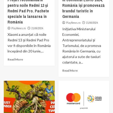
pentru noile Redmi 13 și
România își promovează
Redmi Pad Pro. Pachete
brandul turistic în
speciale la lansarea în
Germania
România
PlayNews.ro
21/06/2024
PlayNews.ro
21/06/2024
Inițiativa Ministerului
Xiaomi a anunțat că noile
Economiei,
Redmi 13 și Redmi Pad Pro
Antreprenoriatului și
vor fi disponibile în România
Turismului, de a promova
începând din 20 iunie,...
România în Germania, cu
ajutorul a sute de taxiuri
Read More
colantate, a...
Read More