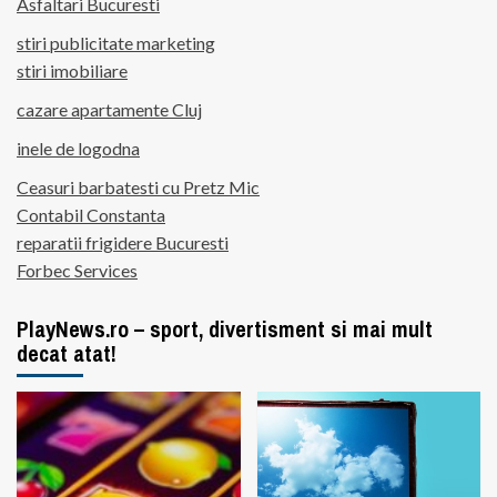
Asfaltari Bucuresti
stiri publicitate marketing
stiri imobiliare
cazare apartamente Cluj
inele de logodna
Ceasuri barbatesti cu Pretz Mic
Contabil Constanta
reparatii frigidere Bucuresti
Forbec Services
PlayNews.ro – sport, divertisment si mai mult
decat atat!