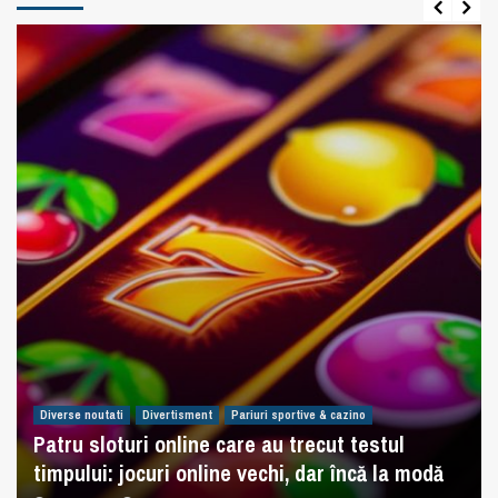
Diverse noutati
Divertisment
Pariuri sportive & cazino
Patru sloturi online care au trecut testul
timpului: jocuri online vechi, dar încă la modă