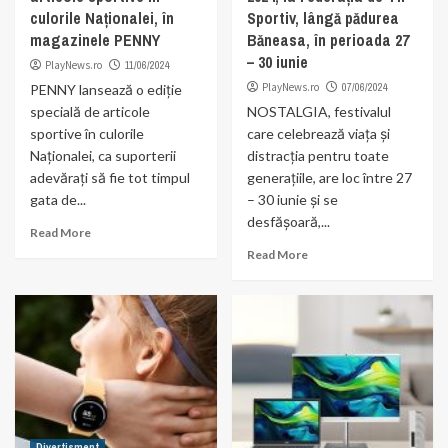
culorile Naționalei, în
Sportiv, lângă pădurea
magazinele PENNY
Băneasa, în perioada 27
– 30 iunie
PlayNews.ro
11/06/2024
PlayNews.ro
07/06/2024
PENNY lansează o ediție
specială de articole
NOSTALGIA, festivalul
sportive în culorile
care celebrează viața și
Naționalei, ca suporterii
distracția pentru toate
adevărați să fie tot timpul
generațiile, are loc între 27
gata de...
– 30 iunie și se
desfășoară,...
Read More
Read More
Divertisment