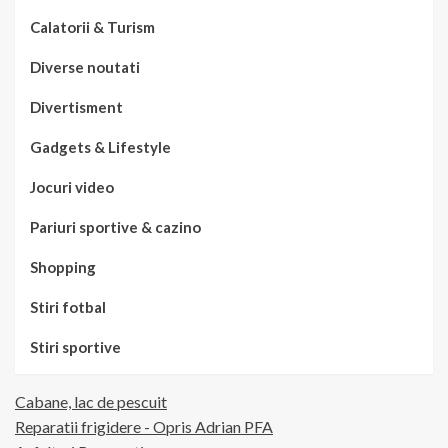
Calatorii & Turism
Diverse noutati
Divertisment
Gadgets & Lifestyle
Jocuri video
Pariuri sportive & cazino
Shopping
Stiri fotbal
Stiri sportive
Cabane, lac de pescuit
Reparatii frigidere - Opris Adrian PFA