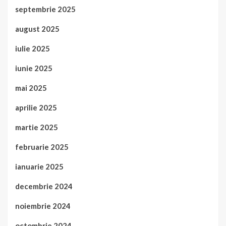
septembrie 2025
august 2025
iulie 2025
iunie 2025
mai 2025
aprilie 2025
martie 2025
februarie 2025
ianuarie 2025
decembrie 2024
noiembrie 2024
octombrie 2024