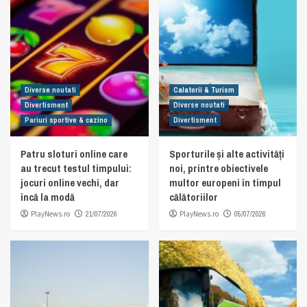
Diverse noutati
Calatorii & Turism
Divertisment
Diverse noutati
Pariuri sportive & cazino
Divertisment
Patru sloturi online care
Sporturile și alte activități
au trecut testul timpului:
noi, printre obiectivele
jocuri online vechi, dar
multor europeni în timpul
încă la modă
călătoriilor
PlayNews.ro
21/07/2026
PlayNews.ro
05/07/2026