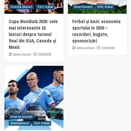
Diverse noutati
Stiri fotbal
Divertisment
Stiri fotbal
Cupa Mondială 2026: cele
Fotbal și bani: economia
mai interesante 10
sportului în 2026 –
lucruri despre turneul
recorduri, bugete,
final din SUA, Canada și
sponsorizări
Mexic
Admin Admin
17/03/2026
Admin Admin
24/04/2026
Diverse noutati
Divertisment
Stiri fotbal