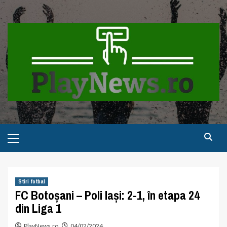
Skip
to
content
Primary
Menu
Stiri fotbal
FC Botoșani – Poli Iași: 2-1, în etapa 24
din Liga 1
PlayNews.ro
04/02/2024