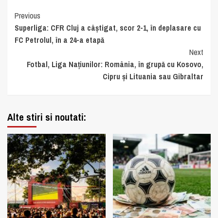
Continue
Previous
Superliga: CFR Cluj a câștigat, scor 2-1, în deplasare cu
Reading
FC Petrolul, în a 24-a etapă
Next
Fotbal, Liga Naţiunilor: România, în grupă cu Kosovo,
Cipru şi Lituania sau Gibraltar
Alte stiri si noutati: