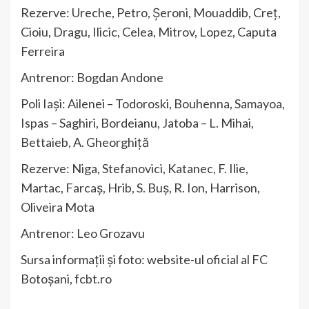
Rezerve: Ureche, Petro, Șeroni, Mouaddib, Creț,
Cioiu, Dragu, Ilicic, Celea, Mitrov, Lopez, Caputa
Ferreira
Antrenor: Bogdan Andone
Poli Iași: Ailenei – Todoroski, Bouhenna, Samayoa,
Ispas – Saghiri, Bordeianu, Jatoba – L. Mihai,
Bettaieb, A. Gheorghiță
Rezerve: Niga, Stefanovici, Katanec, F. Ilie,
Martac, Farcaș, Hrib, S. Buș, R. Ion, Harrison,
Oliveira Mota
Antrenor: Leo Grozavu
Sursa informații și foto: website-ul oficial al FC
Botoșani, fcbt.ro