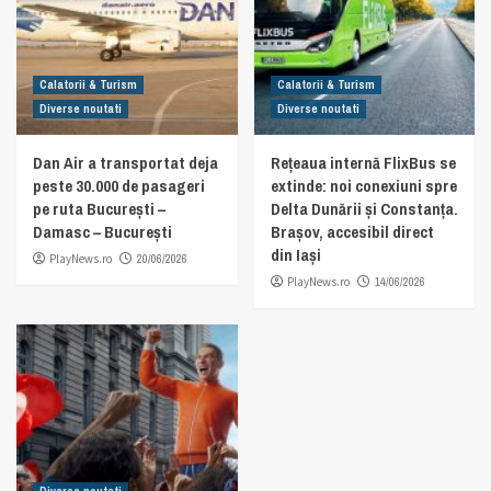
Calatorii & Turism
Calatorii & Turism
Diverse noutati
Diverse noutati
Dan Air a transportat deja
Rețeaua internă FlixBus se
peste 30.000 de pasageri
extinde: noi conexiuni spre
pe ruta București –
Delta Dunării și Constanța.
Damasc – București
Brașov, accesibil direct
din Iași
PlayNews.ro
20/06/2026
PlayNews.ro
14/06/2026
Diverse noutati