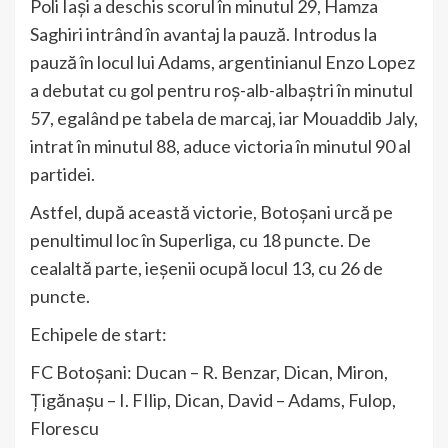
Poli Iași a deschis scorul în minutul 29, Hamza
Saghiri intrând în avantaj la pauză. Introdus la
pauză în locul lui Adams, argentinianul Enzo Lopez
a debutat cu gol pentru roș-alb-albaștri în minutul
57, egalând pe tabela de marcaj, iar Mouaddib Jaly,
intrat în minutul 88, aduce victoria în minutul 90 al
partidei.
Astfel, după această victorie, Botoșani urcă pe
penultimul loc în Superliga, cu 18 puncte. De
cealaltă parte, ieșenii ocupă locul 13, cu 26 de
puncte.
Echipele de start:
FC Botoșani: Ducan – R. Benzar, Dican, Miron,
Țigănașu – I. FIlip, Dican, David – Adams, Fulop,
Florescu